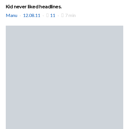
Kid never liked headlines.
Manu
12.08.11
11
7 min