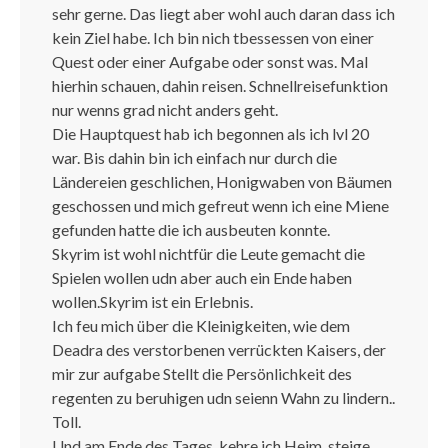
sehr gerne. Das liegt aber wohl auch daran dass ich
kein Ziel habe. Ich bin nich tbessessen von einer
Quest oder einer Aufgabe oder sonst was. Mal
hierhin schauen, dahin reisen. Schnellreisefunktion
nur wenns grad nicht anders geht.
Die Hauptquest hab ich begonnen als ich lvl 20
war. Bis dahin bin ich einfach nur durch die
Ländereien geschlichen, Honigwaben von Bäumen
geschossen und mich gefreut wenn ich eine Miene
gefunden hatte die ich ausbeuten konnte.
Skyrim ist wohl nichtfür die Leute gemacht die
Spielen wollen udn aber auch ein Ende haben
wollen.Skyrim ist ein Erlebnis.
Ich feu mich über die Kleinigkeiten, wie dem
Deadra des verstorbenen verrückten Kaisers, der
mir zur aufgabe Stellt die Persönlichkeit des
regenten zu beruhigen udn seienn Wahn zu lindern..
Toll.
Und am Ende des Tages, kehre ich Heim, steige