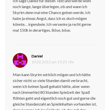
Ich sage Danke für diesen Text und werde wohl
noch lange, lange überlegen, ob und wann ich
Skyrim denn mal eine Chance geben werde. Ich
habe ja etwas Angst, dass ich es doch mögen
könnte… irgendwie. Ich versenke ja recht gerne
mal 150h in derartiges. Böse, böse.
sagt:
Daniel
10.02.2012 um 19:25 Uhr
Man kann Skyrim wirklich mögen und ich hätte
sicher nicht so viele Stunden damit verbracht,
wenn ich keinen Spaß gehabt hätte, aber wenn
nach (immerhin) 80 Stunden Spielzeit der Spaß
flöhten geht und eigentlich noch gut und gerne die
gleiche Stundenzahl an Spielinhalten vorhanden ist,
dann komme ich ins Grübeln, ob das mit den