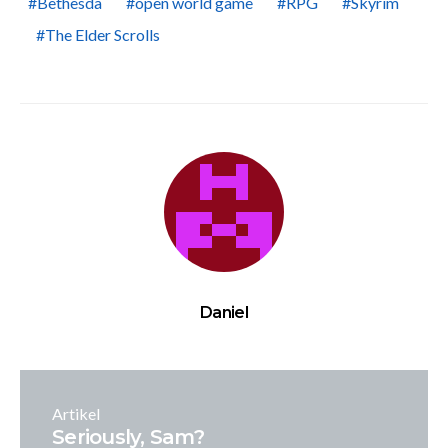
Bethesda
open world game
RPG
Skyrim
The Elder Scrolls
Daniel
Artikel
Seriously, Sam?