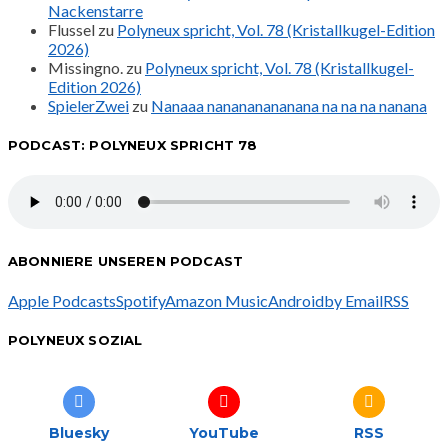
Nackenstarre
Flussel
zu
Polyneux spricht, Vol. 78 (Kristallkugel-Edition
2026)
Missingno.
zu
Polyneux spricht, Vol. 78 (Kristallkugel-
Edition 2026)
SpielerZwei
zu
Nanaaa nanananananana na na na nanana
PODCAST: POLYNEUX SPRICHT 78
ABONNIERE UNSEREN PODCAST
Apple Podcasts
Spotify
Amazon Music
Android
by Email
RSS
POLYNEUX SOZIAL
Bluesky
YouTube
RSS