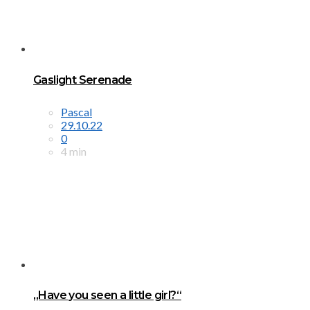
Gaslight Serenade
Pascal
29.10.22
0
4 min
„Have you seen a little girl?“