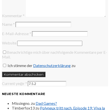
Kommentar
*
Name
*
E-Mail-Adresse
*
Website
Benachrichtige mich über nachfolgende Kommentare per E-
Mail.
Ich stimme der
Datenschutzerklärung
zu
Current ye@r
*
NEUESTE KOMMENTARE
Missingno.
zu
Dad Games?
Timberfox13
zu
Polyneux tritt nach. Episode 19: Viva la