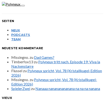
SEITEN
NEUX
PODCASTS
TEAM
NEUESTE KOMMENTARE
Missingno.
zu
Dad Games?
Timberfox13
zu
Polyneux tritt nach. Episode 19: Viva la
Nackenstarre
Flussel
zu
Polyneux spricht, Vol. 78 (Kristallkugel-Edition
2026)
Missingno.
zu
Polyneux spricht, Vol. 78 (Kristallkugel-
Edition 2026)
SpielerZwei
zu
Nanaaa nanananananana na na na nanana
VIEUX