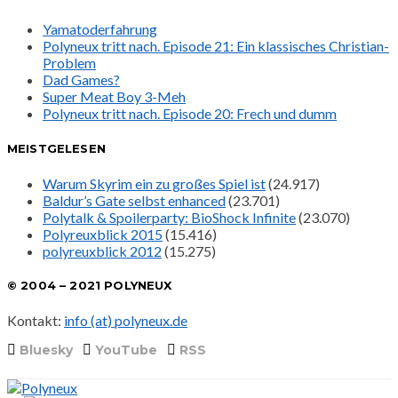
Yamatoderfahrung
Polyneux tritt nach. Episode 21: Ein klassisches Christian-
Problem
Dad Games?
Super Meat Boy 3-Meh
Polyneux tritt nach. Episode 20: Frech und dumm
MEISTGELESEN
Warum Skyrim ein zu großes Spiel ist
(24.917)
Baldur’s Gate selbst enhanced
(23.701)
Polytalk & Spoilerparty: BioShock Infinite
(23.070)
Polyreuxblick 2015
(15.416)
polyreuxblick 2012
(15.275)
© 2004 – 2021 POLYNEUX
Kontakt:
info (at) polyneux.de
Bluesky
YouTube
RSS