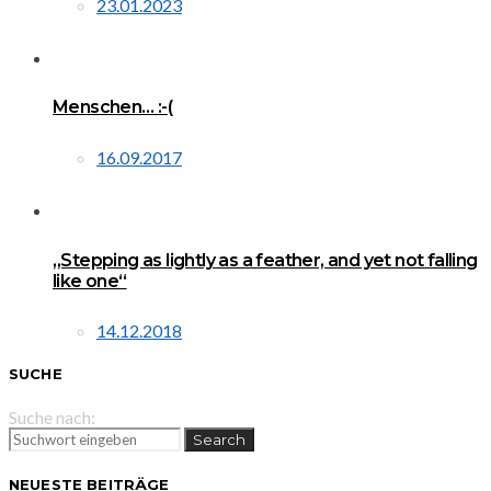
23.01.2023
Menschen… :-(
16.09.2017
„Stepping as lightly as a feather, and yet not falling
like one“
14.12.2018
SUCHE
Suche nach:
Search
NEUESTE BEITRÄGE