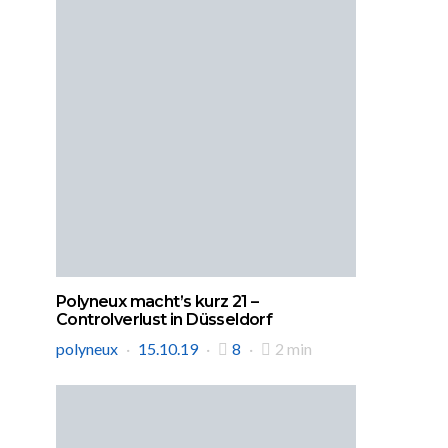
Polyneux macht’s kurz 21 –
Controlverlust in Düsseldorf
polyneux
15.10.19
8
2 min