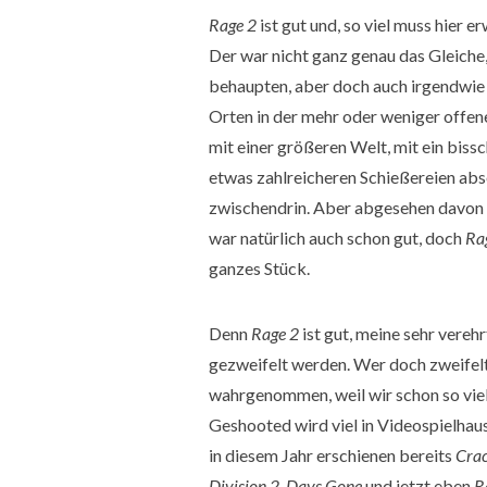
Rage 2
ist gut und, so viel muss hier 
Der war nicht ganz genau das Gleiche, 
behaupten, aber doch auch irgendwie e
Orten in der mehr oder weniger offe
mit einer größeren Welt, mit ein biss
etwas zahlreicheren Schießereien abse
zwischendrin. Aber abgesehen davon i
war natürlich auch schon gut, doch
Ra
ganzes Stück.
Denn
Rage 2
ist gut, meine sehr vereh
gezweifelt werden. Wer doch zweifelt, 
wahrgenommen, weil wir schon so vie
Geshooted wird viel in Videospielhaus
in diesem Jahr erschienen bereits
Crac
Division 2, Days Gone
und jetzt eben
R