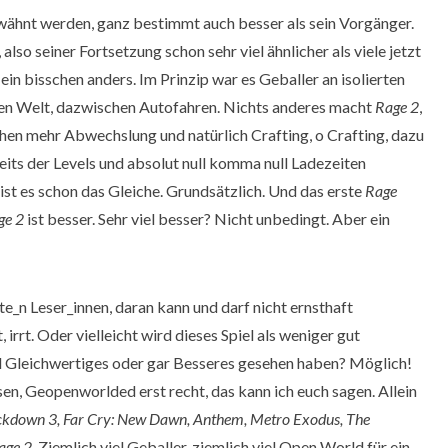
erwähnt werden, ganz bestimmt auch besser als sein Vorgänger.
also seiner Fortsetzung schon sehr viel ähnlicher als viele jetzt
in bisschen anders. Im Prinzip war es Geballer an isolierten
nen Welt, dazwischen Autofahren. Nichts anderes macht
Rage 2
,
chen mehr Abwechslung und natürlich Crafting, o Crafting, dazu
its der Levels und absolut null komma null Ladezeiten
st es schon das Gleiche. Grundsätzlich. Und das erste
Rage
ge 2
ist besser. Sehr viel besser? Nicht unbedingt. Aber ein
rte_n Leser_innen, daran kann und darf nicht ernsthaft
irrt. Oder vielleicht wird dieses Spiel als weniger gut
l Gleichwertiges oder gar Besseres gesehen haben? Möglich!
en, Geopenworlded erst recht, das kann ich euch sagen. Allein
kdown 3, Far Cry: New Dawn, Anthem, Metro Exodus, The
age 2
. Ziemlich viel Geballer, ziemlich viel Open World für ein