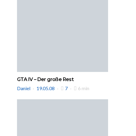
GTA IV – Der große Rest
Daniel
19.05.08
7
6 min