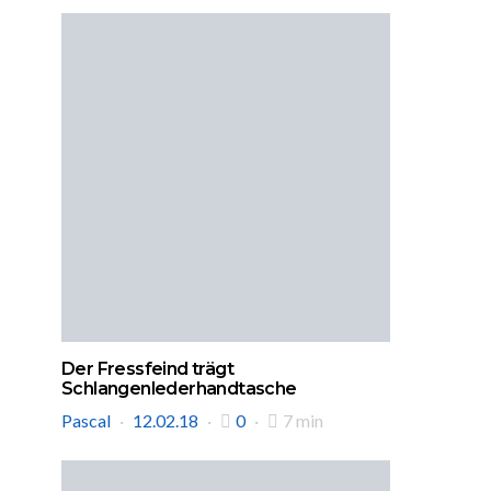
Der Fressfeind trägt
Schlangenlederhandtasche
Pascal
12.02.18
0
7 min