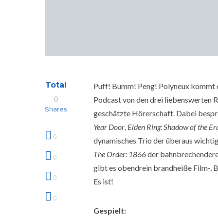
Total
Puff! Bumm! Peng! Polyneux kommt dur
0
Podcast von den drei liebenswerten Rü
Shares
geschätzte Hörerschaft. Dabei bespre
Year Door
,
Elden Ring: Shadow of the Er
0
dynamisches Trio der überaus wichtig
The Order: 1866
der bahnbrechendere K
0
gibt es obendrein brandheiße Film-,
0
Es ist!
0
Gespielt: