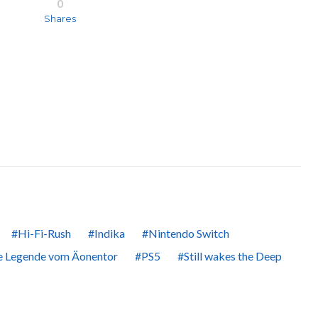
0
Shares
Hi-Fi-Rush
Indika
Nintendo Switch
e Legende vom Äonentor
PS5
Still wakes the Deep