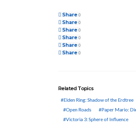
Share
0
Share
0
Share
0
Share
0
Share
0
Share
0
Related Topics
Elden Ring: Shadow of the Erdtree
Open Roads
Paper Mario: Di
Victoria 3: Sphere of Influence