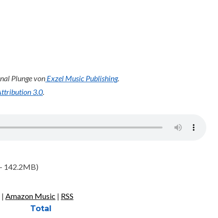
inal Plunge von
Exzel Music Publishing
.
tribution 3.0
.
 — 142.2MB)
|
Amazon Music
|
RSS
Total