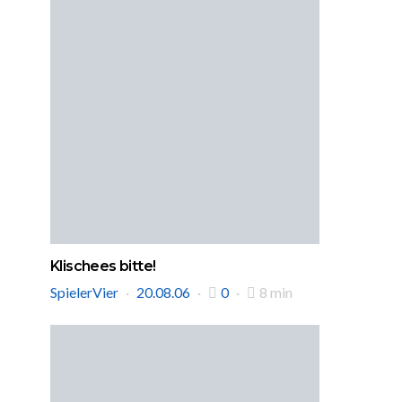
Klischees bitte!
SpielerVier
20.08.06
0
8 min