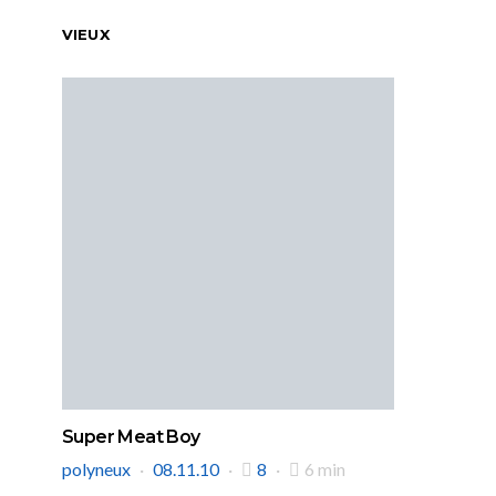
VIEUX
Super Meat Boy
polyneux
08.11.10
8
6 min