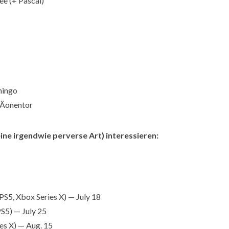
ee (+ Pascal)
hingo
 Äonentor
 eine irgendwie perverse Art) interessieren:
PS5, Xbox Series X) — July 18
PS5) — July 25
es X) — Aug. 15