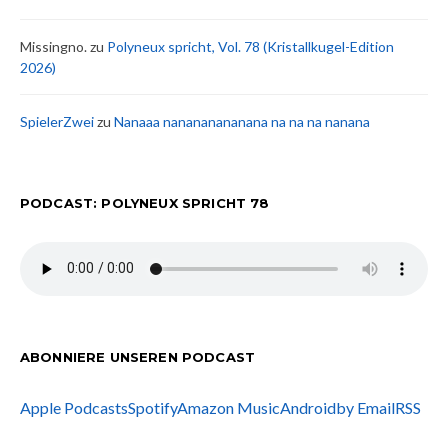
Missingno.
zu
Polyneux spricht, Vol. 78 (Kristallkugel-Edition
2026)
SpielerZwei
zu
Nanaaa nanananananana na na na nanana
PODCAST: POLYNEUX SPRICHT 78
ABONNIERE UNSEREN PODCAST
Apple Podcasts
Spotify
Amazon Music
Android
by Email
RSS