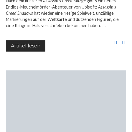
Nach dem kürzeren
Assassin’s Creed Mirage
gibt’s ein neues
Endlos-Meuchelmörder-Abenteuer von Ubisoft:
Assassin’s
Creed Shadows
hat wieder eine riesige Spielwelt, unzählige
Markierungen auf der Weltkarte und dutzenden Figuren, die
eine Klinge im Hals verschrieben bekommen haben. …
Artikel lesen