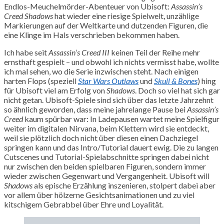
Endlos-Meuchelmörder-Abenteuer von Ubisoft:
Assassin’s
Creed Shadows
hat wieder eine riesige Spielwelt, unzählige
Markierungen auf der Weltkarte und dutzenden Figuren, die
eine Klinge im Hals verschrieben bekommen haben.
Ich habe seit
Assassin’s Creed III
keinen Teil der Reihe mehr
ernsthaft gespielt – und obwohl ich nichts vermisst habe, wollte
ich mal sehen, wo die Serie inzwischen steht. Nach einigen
harten Flops (speziell
Star Wars Outlaws
und
Skull & Bones
) hing
für Ubisoft viel am Erfolg von
Shadows
. Doch so viel hat sich gar
nicht getan. Ubisoft-Spiele sind sich über das letzte Jahrzehnt
so ähnlich geworden, dass meine jahrelange Pause bei
Assassin’s
Creed
kaum spürbar war: In Ladepausen wartet meine Spielfigur
weiter im digitalen Nirvana, beim Klettern wird sie entdeckt,
weil sie plötzlich doch nicht über diesen einen Dachziegel
springen kann und das Intro/Tutorial dauert ewig. Die zu langen
Cutscenes und Tutorial-Spielabschnitte springen dabei nicht
nur zwischen den beiden spielbaren Figuren, sondern immer
wieder zwischen Gegenwart und Vergangenheit. Ubisoft will
Shadows
als epische Erzählung inszenieren, stolpert dabei aber
vor allem über hölzerne Gesichtsanimationen und zu viel
kitschigem Gebrabbel über Ehre und Loyalität.