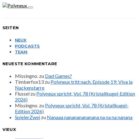
SEITEN
NEUX
PODCASTS
TEAM
NEUESTE KOMMENTARE
Missingno.
zu
Dad Games?
Timberfox13
zu
Polyneux tritt nach. Episode 19: Viva la
Nackenstarre
Flussel
zu
Polyneux spricht, Vol. 78 (Kristallkugel-Edition
2026)
Missingno.
zu
Polyneux spricht, Vol. 78 (Kristallkugel-
Edition 2026)
SpielerZwei
zu
Nanaaa nanananananana na na na nanana
VIEUX