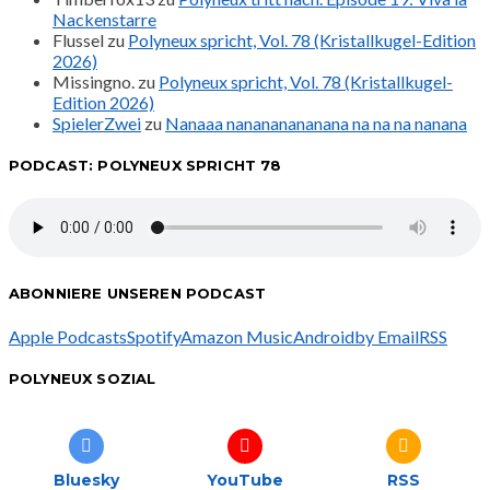
Nackenstarre
Flussel
zu
Polyneux spricht, Vol. 78 (Kristallkugel-Edition
2026)
Missingno.
zu
Polyneux spricht, Vol. 78 (Kristallkugel-
Edition 2026)
SpielerZwei
zu
Nanaaa nanananananana na na na nanana
PODCAST: POLYNEUX SPRICHT 78
ABONNIERE UNSEREN PODCAST
Apple Podcasts
Spotify
Amazon Music
Android
by Email
RSS
POLYNEUX SOZIAL
Bluesky
YouTube
RSS