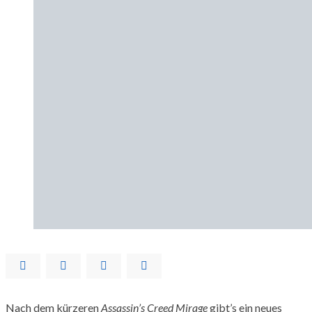
Nach dem kürzeren
Assassin’s Creed Mirage
gibt’s ein neues