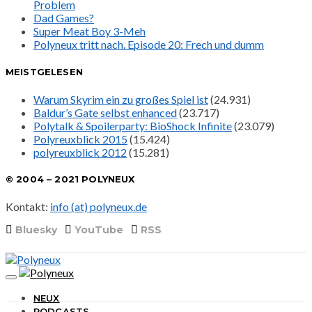
Problem
Dad Games?
Super Meat Boy 3-Meh
Polyneux tritt nach. Episode 20: Frech und dumm
MEISTGELESEN
Warum Skyrim ein zu großes Spiel ist
(24.931)
Baldur’s Gate selbst enhanced
(23.717)
Polytalk & Spoilerparty: BioShock Infinite
(23.079)
Polyreuxblick 2015
(15.424)
polyreuxblick 2012
(15.281)
© 2004 – 2021 POLYNEUX
Kontakt:
info (at) polyneux.de
Bluesky
YouTube
RSS
NEUX
PODCASTS