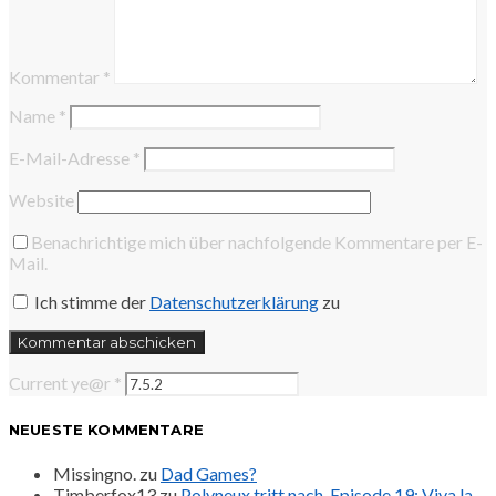
Kommentar
*
Name
*
E-Mail-Adresse
*
Website
Benachrichtige mich über nachfolgende Kommentare per E-
Mail.
Ich stimme der
Datenschutzerklärung
zu
Current ye@r
*
NEUESTE KOMMENTARE
Missingno.
zu
Dad Games?
Timberfox13
zu
Polyneux tritt nach. Episode 19: Viva la