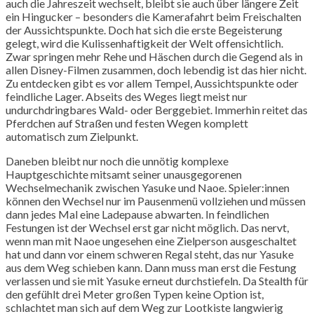
auch die Jahreszeit wechselt, bleibt sie auch über längere Zeit
ein Hingucker – besonders die Kamerafahrt beim Freischalten
der Aussichtspunkte. Doch hat sich die erste Begeisterung
gelegt, wird die Kulissenhaftigkeit der Welt offensichtlich.
Zwar springen mehr Rehe und Häschen durch die Gegend als in
allen Disney-Filmen zusammen, doch lebendig ist das hier nicht.
Zu entdecken gibt es vor allem Tempel, Aussichtspunkte oder
feindliche Lager. Abseits des Weges liegt meist nur
undurchdringbares Wald- oder Berggebiet. Immerhin reitet das
Pferdchen auf Straßen und festen Wegen komplett
automatisch zum Zielpunkt.
Daneben bleibt nur noch die unnötig komplexe
Hauptgeschichte mitsamt seiner unausgegorenen
Wechselmechanik zwischen Yasuke und Naoe. Spieler:innen
können den Wechsel nur im Pausenmenü vollziehen und müssen
dann jedes Mal eine Ladepause abwarten. In feindlichen
Festungen ist der Wechsel erst gar nicht möglich. Das nervt,
wenn man mit Naoe ungesehen eine Zielperson ausgeschaltet
hat und dann vor einem schweren Regal steht, das nur Yasuke
aus dem Weg schieben kann. Dann muss man erst die Festung
verlassen und sie mit Yasuke erneut durchstiefeln. Da Stealth für
den gefühlt drei Meter großen Typen keine Option ist,
schlachtet man sich auf dem Weg zur Lootkiste langwierig