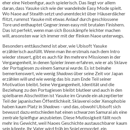
eher eine Nebenfigur, auch spielerisch. Das liegt vor allem
daran, dass Yasuke sich wie der wandelnde Easy Mode spielt.
Wo Naoe auf Stealth setzt und unentdeckt über Häuserdächer
flitzt, rummst Yasuke mit etwas Anlauf durch geschlossene
Tore und enthauptet Gegner:innen easy mit brutalen Finishern.
Das ist perfekt, wenn man sich Bosskämpfe leichter machen
will, ansonsten war ich immer mit der flinken Naoe unterwegs.
Besonders enttäuschend ist aber, wie Ubisoft Yasuke
erzählerisch ausfüllt. Wenn man ihn erstmals nach dem Intro
wieder steuert, gibt es auch für ihn mehrere Missionen in der
Vergangenheit, in denen Spieler:innen erfahren, wie er als Sklave
der Portugiesen zu einem Samurai wurde. Es ist beinahe
bemerkenswert, wie wenig
Shadows
über seine Zeit vor Japan
erzählen will und wie wenig das bis zum Ende Teil seiner
Motivation bleibt. Seine Vergangenheit, Identität und die
Beziehung zu den Portugiesen bleibt blutleer und auch in den
spielbaren Abschnitten ist Yasuke im Grunde ein akzeptierter
Teil der japanischen Öffentlichkeit. Sklaverei oder Xenophobie
haben kaum Platz in
Shadows
– und das, obwohl Ubisoft sich
bewusst dazu entschieden hat einen schwarzen Samurai als eine
zentrale Spielfigur anzubieten. Diese Mutlosigkeit fällt noch
mehr ins Gewicht, weil Naoes Geschichte austauschbarer kaum
sein könnte. Ihr Vater wird früh im Spiel ermordet, ein