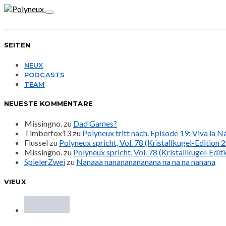
SEITEN
NEUX
PODCASTS
TEAM
NEUESTE KOMMENTARE
Missingno.
zu
Dad Games?
Timberfox13
zu
Polyneux tritt nach. Episode 19: Viva la 
Flussel
zu
Polyneux spricht, Vol. 78 (Kristallkugel-Edition 
Missingno.
zu
Polyneux spricht, Vol. 78 (Kristallkugel-Edit
SpielerZwei
zu
Nanaaa nanananananana na na na nanana
VIEUX