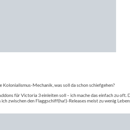
eine Kolonialismus-Mechanik, was soll da schon schiefgehen?
ddons für Victoria 3 einleiten soll – ich mache das einfach zu oft
nn ich zwischen den Flaggschiff(ha!)-Releases meist zu wenig Leben