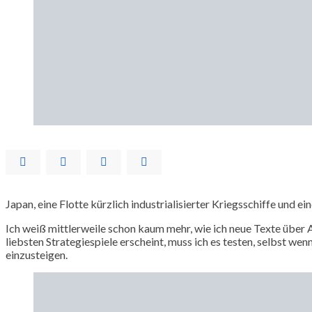
Japan, eine Flotte kürzlich industrialisierter Kriegsschiffe und 
Ich weiß mittlerweile schon kaum mehr, wie ich neue Texte über A
liebsten Strategiespiele erscheint, muss ich es testen, selbst we
einzusteigen.