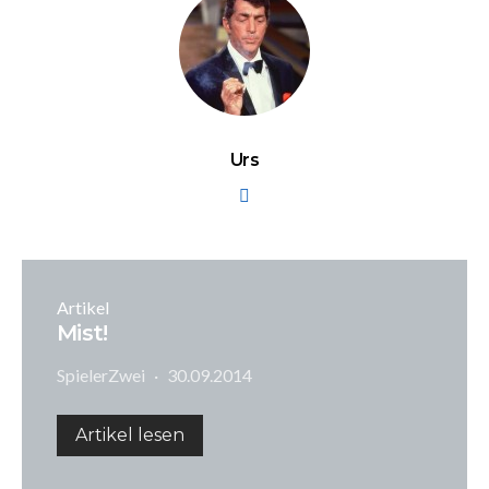
Urs
Artikel
Mist!
SpielerZwei
30.09.2014
Artikel lesen