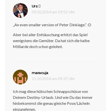
sagt:
Urs
09.10.2014 um 19:52 Uhr
„An even smaller version of Peter Dinklage.“ :D
Aber bei aller Enttäuschung erhitzt das Spiel
wenigstens die Gemüter. Da hat sich die halbe
Milliarde doch schon gelohnt.
sagt:
maracuja
11.10.2014 um 09:37 Uhr
Ich mag diese hübschen Schnappschüsse von
Deinem Destiny-Urlaub. Und wie Du das immer
hinbekommst die genau gleiche Pose/Lächeln
einzunehmen.