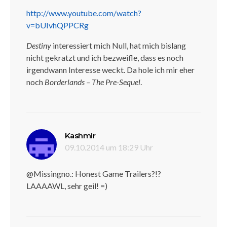
http://www.youtube.com/watch?
v=bUIvhQPPCRg
Destiny
interessiert mich Null, hat mich bislang
nicht gekratzt und ich bezweifle, dass es noch
irgendwann Interesse weckt. Da hole ich mir eher
noch
Borderlands – The Pre-Sequel
.
sagt:
Kashmir
09.10.2014 um 18:29 Uhr
@Missingno.: Honest Game Trailers?!?
LAAAAWL, sehr geil! =)