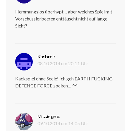
Hemmungslos überhypt… aber welches Spiel mit
Vorschusslorbeeren enttäuscht nicht auf lange
Sicht?
sagt:
Kashmir
08.10.2014 um 20:11 Uhr
Kackspiel ohne Seele! Ich geh EARTH FUCKING
DEFENCE FORCE zocken… ^^
sagt:
Missingno.
09.10.2014 um 14:05 Uhr