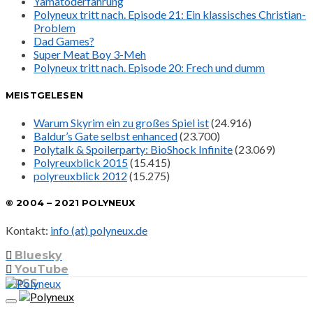
Yamatoderfahrung
Polyneux tritt nach. Episode 21: Ein klassisches Christian-
Problem
Dad Games?
Super Meat Boy 3-Meh
Polyneux tritt nach. Episode 20: Frech und dumm
MEISTGELESEN
Warum Skyrim ein zu großes Spiel ist
(24.916)
Baldur’s Gate selbst enhanced
(23.700)
Polytalk & Spoilerparty: BioShock Infinite
(23.069)
Polyreuxblick 2015
(15.415)
polyreuxblick 2012
(15.275)
© 2004 – 2021 POLYNEUX
Kontakt:
info (at) polyneux.de
Bluesky
YouTube
RSS