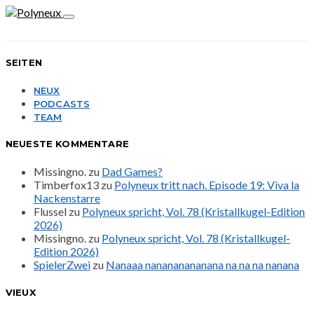
SEITEN
NEUX
PODCASTS
TEAM
NEUESTE KOMMENTARE
Missingno.
zu
Dad Games?
Timberfox13
zu
Polyneux tritt nach. Episode 19: Viva la
Nackenstarre
Flussel
zu
Polyneux spricht, Vol. 78 (Kristallkugel-Edition
2026)
Missingno.
zu
Polyneux spricht, Vol. 78 (Kristallkugel-
Edition 2026)
SpielerZwei
zu
Nanaaa nanananananana na na na nanana
VIEUX