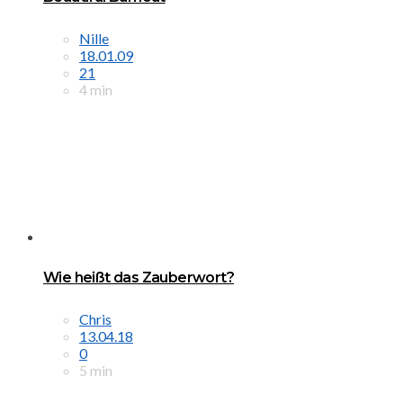
Nille
18.01.09
21
4 min
Wie heißt das Zauberwort?
Chris
13.04.18
0
5 min