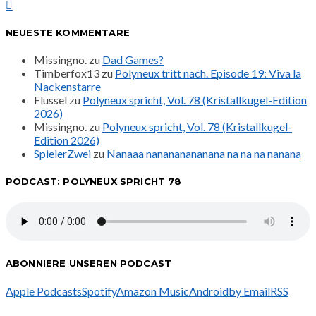
NEUESTE KOMMENTARE
Missingno.
zu
Dad Games?
Timberfox13
zu
Polyneux tritt nach. Episode 19: Viva la
Nackenstarre
Flussel
zu
Polyneux spricht, Vol. 78 (Kristallkugel-Edition
2026)
Missingno.
zu
Polyneux spricht, Vol. 78 (Kristallkugel-
Edition 2026)
SpielerZwei
zu
Nanaaa nanananananana na na na nanana
PODCAST: POLYNEUX SPRICHT 78
ABONNIERE UNSEREN PODCAST
Apple Podcasts
Spotify
Amazon Music
Android
by Email
RSS