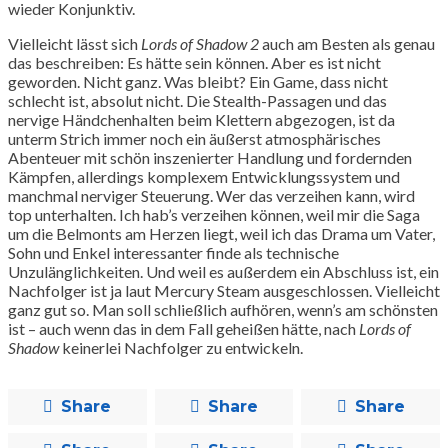
wieder Konjunktiv.
Vielleicht lässt sich
Lords of Shadow 2
auch am Besten als genau
das beschreiben: Es hätte sein können. Aber es ist nicht
geworden. Nicht ganz. Was bleibt? Ein Game, dass nicht
schlecht ist, absolut nicht. Die Stealth-Passagen und das
nervige Händchenhalten beim Klettern abgezogen, ist da
unterm Strich immer noch ein äußerst atmosphärisches
Abenteuer mit schön inszenierter Handlung und fordernden
Kämpfen, allerdings komplexem Entwicklungssystem und
manchmal nerviger Steuerung. Wer das verzeihen kann, wird
top unterhalten. Ich hab’s verzeihen können, weil mir die Saga
um die Belmonts am Herzen liegt, weil ich das Drama um Vater,
Sohn und Enkel interessanter finde als technische
Unzulänglichkeiten. Und weil es außerdem ein Abschluss ist, ein
Nachfolger ist ja laut Mercury Steam ausgeschlossen. Vielleicht
ganz gut so. Man soll schließlich aufhören, wenn’s am schönsten
ist – auch wenn das in dem Fall geheißen hätte, nach
Lords of
Shadow
keinerlei Nachfolger zu entwickeln.
Share
Share
Share