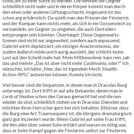
Etwa, um zu einer Ratte zu werden. Die nehmen die Gegner
schließlich nicht wahr und in deren Körper kommt man durch
den einen oder anderen Lüftungsschacht. Insgesamt ist das
schon arg erbärmlich: Da spielt man den Prinzen der Finsternis
und der Kumpan kann nichts mehr, als sich in ein Gossenviech zu
verwandeln, um Gegner zu umgehen, die auch
Darksiders
entsprungen sein könnten. Überhaupt: Diese Gegenwarts-
Szenen sind nicht nur ungewohnt, sondern auch unpassend,
Gabriel wirkt deplatziert, ein einziger Anachronismus, der
zudem äußerst müde und traurig aussieht, der schlicht keine
Lust auf den Scheiß mehr hat. Mein Mitbewohner kam rein, sah
das und meinte „Das ist aber nicht mehr
Castlevania
, oder?“ Ich
wünschte, ich hätte „Nee, das ist irgendein Mech-Stealth-
Action-RPG“ antworten können. Konnte ich nicht.
Viel besser sind die Sequenzen, in denen man in Draculas Burg
unterwegs ist. Dort trifft er auf alte Bekannte, denen man in
Lords of Shadow
schon den Garaus gemacht hat und die nun
wieder da sind, schließlich stehen sie in Draculas Diensten und
möchten ihren Herrscher gern bei sich behalten. Blöd nur, dass
die Burg eine Art Traumsequenz ist, die übrigens dramaturgisch
ganz gut inszeniert wurde. Wenn Gabriel auf seine Frau trifft,
die ihm alles über seinen Sohn erklärt und warum es nötig war,
dass er beim Kampf gegen die Finsternis selbst zur Finsternis