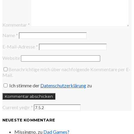
Kommentar
*
Name
*
E-Mail-Adresse
*
Website
Benachrichtige mich über nachfolgende Kommentare per E-
Mail.
Ich stimme der
Datenschutzerklärung
zu
Current ye@r
*
NEUESTE KOMMENTARE
Missingno.
zu
Dad Games?