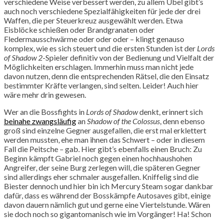
verschiedene Weise verbessert werden, zu allem Übel gibt’s
auch noch verschiedene Spezialfähigkeiten für jede der drei
Waffen, die per Steuerkreuz ausgewählt werden. Etwa
Eisblöcke schießen oder Brandgranaten oder
Fledermausschwärme oder oder oder – klingt genauso
komplex, wie es sich steuert und die ersten Stunden ist der
Lords
of Shadow 2
-Spieler definitiv von der Bedienung und Vielfalt der
Möglichkeiten erschlagen. Immerhin muss man nicht jede
davon nutzen, denn die entsprechenden Rätsel, die den Einsatz
bestimmter Kräfte verlangen, sind selten. Leider! Auch hier
wäre mehr drin gewesen.
Wer an die Bossfights in
Lords of Shadow
denkt, erinnert sich
beinahe zwangsläufig
an
Shadow of the Colossus
, denn ebenso
groß sind einzelne Gegner ausgefallen, die erst mal erklettert
werden mussten, ehe man ihnen das Schwert – oder in diesem
Fall die Peitsche – gab. Hier gibt’s ebenfalls einen Bruch: Zu
Beginn kämpft Gabriel noch gegen einen hochhaushohen
Angreifer, der seine Burg zerlegen will, die späteren Gegner
sind allerdings eher schmaler ausgefallen. Kniffelig sind die
Biester dennoch und hier bin ich Mercury Steam sogar dankbar
dafür, dass es während der Bosskämpfe Autosaves gibt, einige
davon dauern nämlich gut und gerne eine Viertelstunde. Wären
sie doch noch so gigantomanisch wie im Vorgänger! Ha! Schon