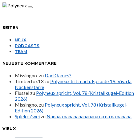
SEITEN
NEUX
PODCASTS
TEAM
NEUESTE KOMMENTARE
Missingno.
zu
Dad Games?
Timberfox13
zu
Polyneux tritt nach. Episode 19: Viva la
Nackenstarre
Flussel
zu
Polyneux spricht, Vol. 78 (Kristallkugel-Edition
2026)
Missingno.
zu
Polyneux spricht, Vol. 78 (Kristallkugel-
Edition 2026)
SpielerZwei
zu
Nanaaa nanananananana na na na nanana
VIEUX