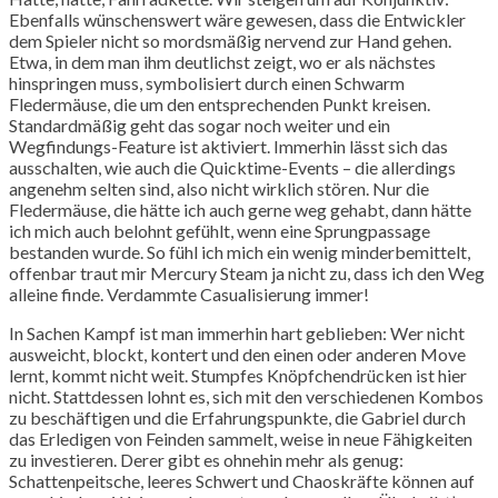
Ebenfalls wünschenswert wäre gewesen, dass die Entwickler
dem Spieler nicht so mordsmäßig nervend zur Hand gehen.
Etwa, in dem man ihm deutlichst zeigt, wo er als nächstes
hinspringen muss, symbolisiert durch einen Schwarm
Fledermäuse, die um den entsprechenden Punkt kreisen.
Standardmäßig geht das sogar noch weiter und ein
Wegfindungs-Feature ist aktiviert. Immerhin lässt sich das
ausschalten, wie auch die Quicktime-Events – die allerdings
angenehm selten sind, also nicht wirklich stören. Nur die
Fledermäuse, die hätte ich auch gerne weg gehabt, dann hätte
ich mich auch belohnt gefühlt, wenn eine Sprungpassage
bestanden wurde. So fühl ich mich ein wenig minderbemittelt,
offenbar traut mir Mercury Steam ja nicht zu, dass ich den Weg
alleine finde. Verdammte Casualisierung immer!
In Sachen Kampf ist man immerhin hart geblieben: Wer nicht
ausweicht, blockt, kontert und den einen oder anderen Move
lernt, kommt nicht weit. Stumpfes Knöpfchendrücken ist hier
nicht. Stattdessen lohnt es, sich mit den verschiedenen Kombos
zu beschäftigen und die Erfahrungspunkte, die Gabriel durch
das Erledigen von Feinden sammelt, weise in neue Fähigkeiten
zu investieren. Derer gibt es ohnehin mehr als genug:
Schattenpeitsche, leeres Schwert und Chaoskräfte können auf