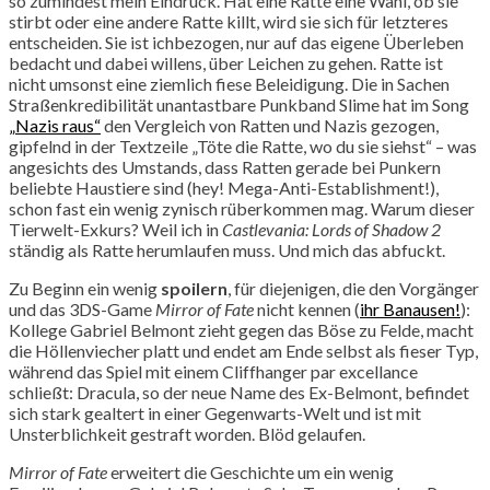
so zumindest mein Eindruck. Hat eine Ratte eine Wahl, ob sie
stirbt oder eine andere Ratte killt, wird sie sich für letzteres
entscheiden. Sie ist ichbezogen, nur auf das eigene Überleben
bedacht und dabei willens, über Leichen zu gehen. Ratte ist
nicht umsonst eine ziemlich fiese Beleidigung. Die in Sachen
Straßenkredibilität unantastbare Punkband Slime hat im Song
„Nazis raus“
den Vergleich von Ratten und Nazis gezogen,
gipfelnd in der Textzeile „Töte die Ratte, wo du sie siehst“ – was
angesichts des Umstands, dass Ratten gerade bei Punkern
beliebte Haustiere sind (hey! Mega-Anti-Establishment!),
schon fast ein wenig zynisch rüberkommen mag. Warum dieser
Tierwelt-Exkurs? Weil ich in
Castlevania: Lords of Shadow 2
ständig als Ratte herumlaufen muss. Und mich das abfuckt.
Zu Beginn ein wenig
spoilern
, für diejenigen, die den Vorgänger
und das 3DS-Game
Mirror of Fate
nicht kennen (
ihr Banausen!
):
Kollege Gabriel Belmont zieht gegen das Böse zu Felde, macht
die Höllenviecher platt und endet am Ende selbst als fieser Typ,
während das Spiel mit einem Cliffhanger par excellance
schließt: Dracula, so der neue Name des Ex-Belmont, befindet
sich stark gealtert in einer Gegenwarts-Welt und ist mit
Unsterblichkeit gestraft worden. Blöd gelaufen.
Mirror of Fate
erweitert die Geschichte um ein wenig