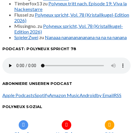
Timberfox13
zu
Polyneux tritt nach. Episode 19: Viva la
Nackenstarre
Flussel
zu
Polyneux spricht, Vol. 78 (Kristallkugel-Edition
2026)
Missingno.
zu
Polyneux spricht, Vol. 78 (Kristallkugel-
Edition 2026)
SpielerZwei
zu
Nanaaa nanananananana na na na nanana
PODCAST: POLYNEUX SPRICHT 78
ABONNIERE UNSEREN PODCAST
Apple Podcasts
Spotify
Amazon Music
Android
by Email
RSS
POLYNEUX SOZIAL