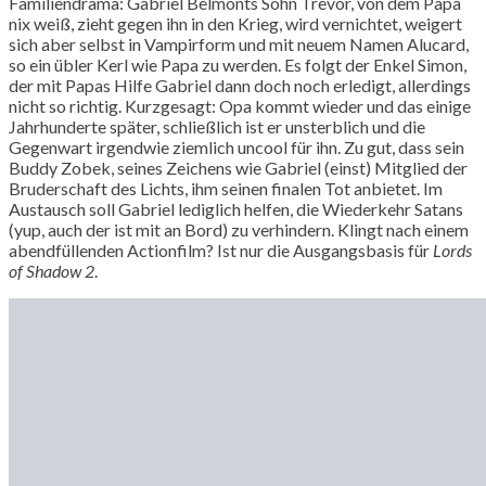
Familiendrama: Gabriel Belmonts Sohn Trevor, von dem Papa
nix weiß, zieht gegen ihn in den Krieg, wird vernichtet, weigert
sich aber selbst in Vampirform und mit neuem Namen Alucard,
so ein übler Kerl wie Papa zu werden. Es folgt der Enkel Simon,
der mit Papas Hilfe Gabriel dann doch noch erledigt, allerdings
nicht so richtig. Kurzgesagt: Opa kommt wieder und das einige
Jahrhunderte später, schließlich ist er unsterblich und die
Gegenwart irgendwie ziemlich uncool für ihn. Zu gut, dass sein
Buddy Zobek, seines Zeichens wie Gabriel (einst) Mitglied der
Bruderschaft des Lichts, ihm seinen finalen Tot anbietet. Im
Austausch soll Gabriel lediglich helfen, die Wiederkehr Satans
(yup, auch der ist mit an Bord) zu verhindern. Klingt nach einem
abendfüllenden Actionfilm? Ist nur die Ausgangsbasis für
Lords
of Shadow 2
.