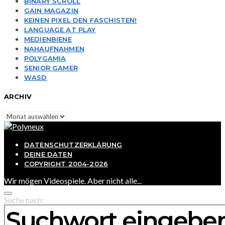
BINARY SCROLL
GAIN MAGAZIN
KEINEN PIXEL DEN FASCHISTEN!
LANGUAGE AT PLAY
MEDIENBIENE
NAHAUFNAHMEN
POLYGAMIA
SENIOR GAMER
WASD
ARCHIV
Archiv
DATENSCHUTZERKLÄRUNG
DEINE DATEN
COPYRIGHT 2004-2026
Wir mögen Videospiele. Aber nicht alle...
Suche nach: