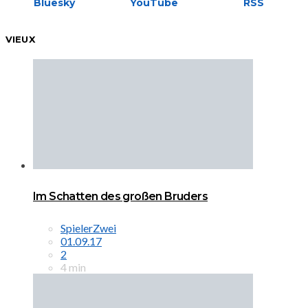
Bluesky
YouTube
RSS
VIEUX
Im Schatten des großen Bruders
SpielerZwei
01.09.17
2
4 min