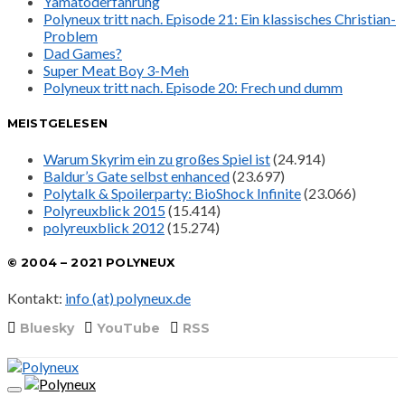
Yamatoderfahrung
Polyneux tritt nach. Episode 21: Ein klassisches Christian-
Problem
Dad Games?
Super Meat Boy 3-Meh
Polyneux tritt nach. Episode 20: Frech und dumm
MEISTGELESEN
Warum Skyrim ein zu großes Spiel ist
(24.914)
Baldur’s Gate selbst enhanced
(23.697)
Polytalk & Spoilerparty: BioShock Infinite
(23.066)
Polyreuxblick 2015
(15.414)
polyreuxblick 2012
(15.274)
© 2004 – 2021 POLYNEUX
Kontakt:
info (at) polyneux.de
Bluesky
YouTube
RSS