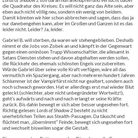
die Quadratur des Kreises: Es will nicht ganz das Alte sein, aber
eben auch nicht völlig neu, sondern ein wenig von beidem.
Damit könnten wir hier schon abbrechen und sagen, dass das ja
nur danebengehen kann, aber im Großen und Ganzen ist es das
leider nicht. Leider? Ja, leider.
Gabriel B. will sterben, da waren wir stehengeblieben. Deshalb
nimmt er die Jobs von Zobek an und kämpft in der Gegenwart
gegen einen ominösen Trupp Wissenschaftler, die allesamt in
Satans Diensten stehen und davon abgehalten werden sollen,
die Rückkehr des ehemals schönsten Engels vorzubereiten.
Würde Gabriel über seine volle Kraft verfügen, wäre all das
vermutlich ein Spaziergang, aber nach mehreren hundert Jahren
Schlummer ist der Vampirfürst nicht nur gealtert, sondern auch
noch schwach geworden. Hat er allerdings erst mal wieder Blut
geleckt (schlechter, aber nicht unbegründeter Wortwitz!),
geht’s aufwärts und nach und nach erlangt er seine Kräfte
zurück. Bis dahin bewegt er sich aber besser ungesehen fort.
Richtig gelesen:
Lords of Shadow 2
besteht zu nicht
unerheblichen Teilen aus Stealth-Passagen. Da täuscht und
flüchtet man, „übernimmt“ Feinde, bewegt sich ungesehen fort
und wechselt bisweilen sogar die Gestalt.