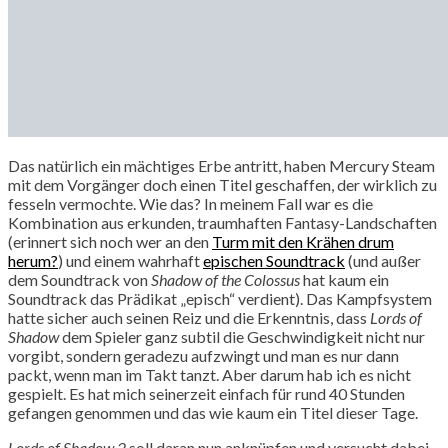
Das natürlich ein mächtiges Erbe antritt, haben Mercury Steam
mit dem Vorgänger doch einen Titel geschaffen, der wirklich zu
fesseln vermochte. Wie das? In meinem Fall war es die
Kombination aus erkunden, traumhaften Fantasy-Landschaften
(erinnert sich noch wer an den
Turm mit den Krähen drum
herum?
) und einem wahrhaft
epischen Soundtrack
(und außer
dem Soundtrack von
Shadow of the Colossus
hat kaum ein
Soundtrack das Prädikat „episch“ verdient). Das Kampfsystem
hatte sicher auch seinen Reiz und die Erkenntnis, dass
Lords of
Shadow
dem Spieler ganz subtil die Geschwindigkeit nicht nur
vorgibt, sondern geradezu aufzwingt und man es nur dann
packt, wenn man im Takt tanzt. Aber darum hab ich es nicht
gespielt. Es hat mich seinerzeit einfach für rund 40 Stunden
gefangen genommen und das wie kaum ein Titel dieser Tage.
Lords of Shadow 2
soll daran nun anknüpfen und versucht dabei