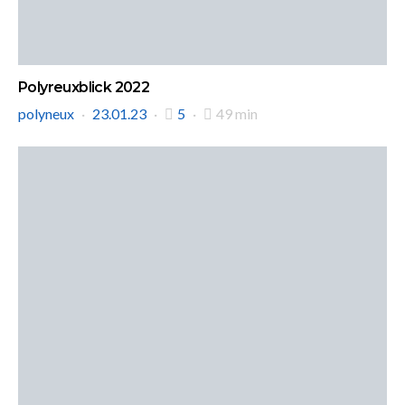
Polyreuxblick 2022
polyneux
23.01.23
5
49 min