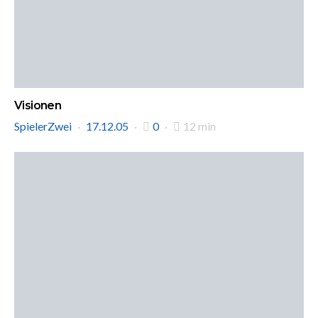
Visionen
SpielerZwei
17.12.05
0
12 min