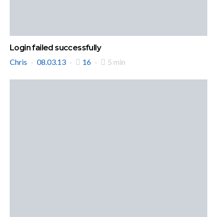
Login failed successfully
Chris
08.03.13
16
5 min