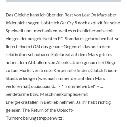
Das Gleiche kann ich über den Rest von
Lost On Mars
aber
leider nicht sagen. Lobte ich
Far Cry 5
noch explizit für seine
Spielwelt und -mechaniken, weil es erfreulicherweise mit
einigen der ausgelutschten FC-Standards gebrochen hat, so
liefert einem
LOM
das genaue Gegenteil davon: In dem
relativ überschaubaren Spielareal auf dem Mars gibt es
neben dem Abballern von Alienkrabben genau drei Dinge
zu tun: Hurks verstreute Körperteile finden, Clutch Nixon-
Stunts erledigen (was auch immer der auf dem Mars
verloren hat) uuuuuuuund… – *Trommelwirbel* – …
Sendetürme bzw. Maschinenkomplexe mit
Energiekristallen in Betrieb nehmen. Ja, ihr habt richtig
gelesen. The Return of the Ubisoft-
Turmeroberungstreppenwitz!