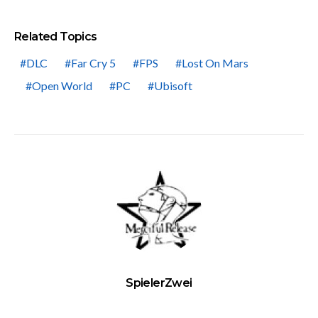
Related Topics
DLC
Far Cry 5
FPS
Lost On Mars
Open World
PC
Ubisoft
SpielerZwei