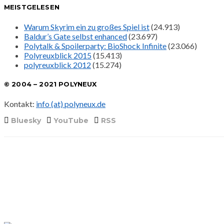
MEISTGELESEN
Warum Skyrim ein zu großes Spiel ist
(24.913)
Baldur’s Gate selbst enhanced
(23.697)
Polytalk & Spoilerparty: BioShock Infinite
(23.066)
Polyreuxblick 2015
(15.413)
polyreuxblick 2012
(15.274)
© 2004 – 2021 POLYNEUX
Kontakt:
info (at) polyneux.de
Bluesky
YouTube
RSS