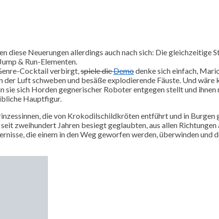
n diese Neuerungen allerdings auch nach sich: Die gleichzeitige S
 Jump & Run-Elementen.
 Genre-Cocktail verbirgt,
spiele die
Demo
denke sich einfach, Mario
der Luft schweben und besäße explodierende Fäuste. Und wäre ke
enn sie sich Horden gegnerischer Roboter entgegen stellt und ihne
ibliche Hauptfigur.
inzessinnen, die von Krokodilschildkröten entführt und in Burgen 
h seit zweihundert Jahren besiegt geglaubten, aus allen Richtung
ernisse, die einem in den Weg geworfen werden, überwinden und d