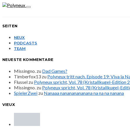
SEITEN
NEUX
PODCASTS
TEAM
NEUESTE KOMMENTARE
Missingno.
zu
Dad Games?
Timberfox13
zu
Polyneux tritt nach. Episode 19: Viva la 
Flussel
zu
Polyneux spricht, Vol. 78 (Kristallkugel-Edition 
Missingno.
zu
Polyneux spricht, Vol. 78 (Kristallkugel-Edit
SpielerZwei
zu
Nanaaa nanananananana na na na nanana
VIEUX