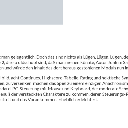
t man gelegentlich. Doch das sind nichts als Lügen, Lügen, Lügen, 
 2
, die so oldschool sind, daß man meinen könnte, Autor Joakim San
 und würde den Inhalt des dort heraus gestohlenen Moduls nun im
telbild, acht Continues, Highscore-Tabelle, Rating und hektische S
ben, zu versenken, machen das Spiel zu einem einzigen Anachronism
tandard-PC-Steuerung mit Mouse und Keyboard, der moderate Schw
Genuß der versteckten Charaktere zu kommen, deren Steuerungs-Prin
ittelt und das Vorankommen erheblich erleichtert.