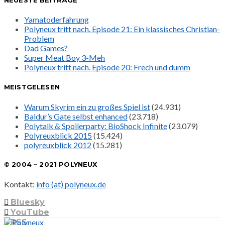
Yamatoderfahrung
Polyneux tritt nach. Episode 21: Ein klassisches Christian-
Problem
Dad Games?
Super Meat Boy 3-Meh
Polyneux tritt nach. Episode 20: Frech und dumm
MEISTGELESEN
Warum Skyrim ein zu großes Spiel ist
(24.931)
Baldur’s Gate selbst enhanced
(23.718)
Polytalk & Spoilerparty: BioShock Infinite
(23.079)
Polyreuxblick 2015
(15.424)
polyreuxblick 2012
(15.281)
© 2004 – 2021 POLYNEUX
Kontakt:
info (at) polyneux.de
Bluesky
YouTube
RSS