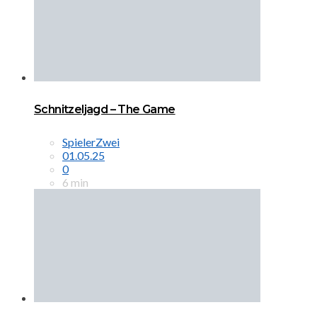
Schnitzeljagd – The Game
SpielerZwei
01.05.25
0
6 min