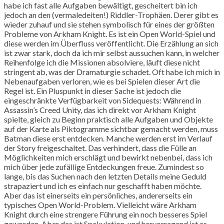
habe ich fast alle Aufgaben bewältigt, gescheitert bin ich
jedoch an den (vermaledeiten!) Riddler-Trophäen. Derer gibt es
wieder zuhauf und sie stehen symbolisch für eines der größten
Probleme von Arkham Knight. Es ist ein Open World-Spiel und
diese werden im Überfluss veröffentlicht. Die Erzählung an sich
ist zwar stark, doch da ich mir selbst aussuchen kann, in welcher
Reihenfolge ich die Missionen absolviere, läuft diese nicht
stringent ab, was der Dramaturgie schadet. Oft habe ich mich in
Nebenaufgaben verloren, wie es bei Spielen dieser Art die
Regel ist. Ein Pluspunkt in dieser Sache ist jedoch die
eingeschränkte Verfügbarkeit von Sidequests: Während in
Assassin’s Creed Unity, das ich direkt vor Arkham Knight
spielte, gleich zu Beginn praktisch alle Aufgaben und Objekte
auf der Karte als Piktogramme sichtbar gemacht werden, muss
Batman diese erst entdecken. Manche werden erst im Verlauf
der Story freigeschaltet. Das verhindert, dass die Fülle an
Möglichkeiten mich erschlägt und bewirkt nebenbei, dass ich
mich über jede zufällige Entdeckungen freue. Zumindest so
lange, bis das Suchen nach den letzten Details meine Geduld
strapaziert und ich es einfach nur geschafft haben möchte.
Aber das ist einerseits ein persönliches, andererseits ein
typisches Open World-Problem. Vielleicht wäre Arkham
Knight durch eine strengere Führung ein noch besseres Spiel
geworden. Aber das ist Spekulation, und hervorragend ist es