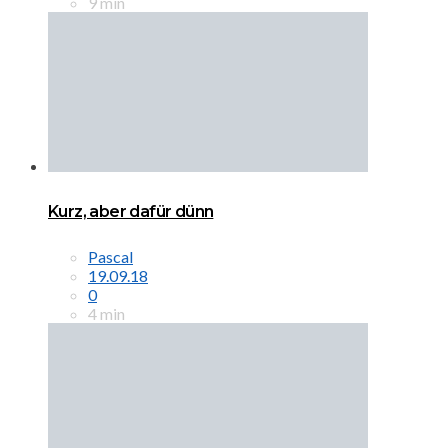
9 min
Kurz, aber dafür dünn
Pascal
19.09.18
0
4 min