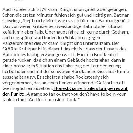
Auch spielerisch ist Arkham Knight unoriginell, aber gelungen.
Schon die ersten Minuten fühlen sich gut und richtig an. Batman
schwingt, fliegt und gleitet, wie es sich für einen Batman gehört.
Das von vielen kritisierte, zweistündige Batmobile-Tutorial
gefällt mir ebenfalls. Überhaupt fahre ich gerne durch Gotham,
auch die später stattfindenden Schlachten gegen
Panzerdrohnen des Arkham Knight sind unterhaltsam. Der
Größte Kritikpunkt in dieser Hinsicht ist, dass der Einsatz des
Batmobiles häufig erzwungen wirkt: Hier ein Brückenteil
gerade rücken, da sich an einem Gebäude hochziehen, dann in
einer brenzligen Situation das Fahrzeug per Fernbedienung
herbeiholen und mit der schweren Bordkanone Geschütztürme
ausschalten usw. Es scheint als habe Rocksteady sich
vorgenommen, das an einen Panzer erinnernde Gefährt so oft
wie möglich einzusetzen.
Honest Game Trailers bringen es auf
den Punkt
: „A game so tanky, that you don’t have to be in your
tank to tank. And in conclusion: Tank!”