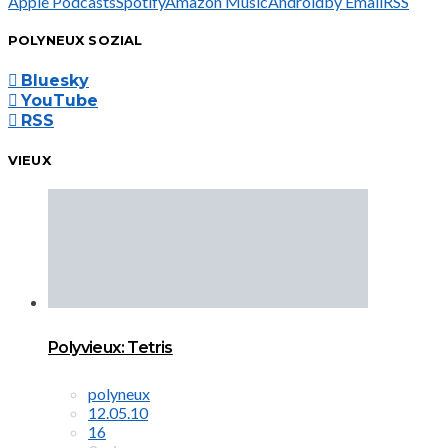
Apple Podcasts
Spotify
Amazon Music
Android
by Email
RSS
POLYNEUX SOZIAL
Bluesky
YouTube
RSS
VIEUX
Polyvieux: Tetris
polyneux
12.05.10
16