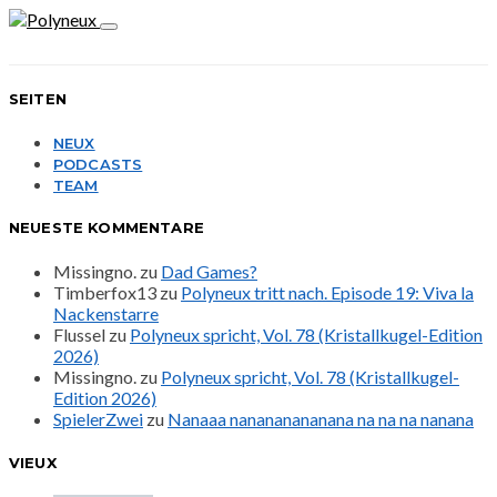
SEITEN
NEUX
PODCASTS
TEAM
NEUESTE KOMMENTARE
Missingno.
zu
Dad Games?
Timberfox13
zu
Polyneux tritt nach. Episode 19: Viva la
Nackenstarre
Flussel
zu
Polyneux spricht, Vol. 78 (Kristallkugel-Edition
2026)
Missingno.
zu
Polyneux spricht, Vol. 78 (Kristallkugel-
Edition 2026)
SpielerZwei
zu
Nanaaa nanananananana na na na nanana
VIEUX