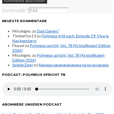
Current ye@r
*
NEUESTE KOMMENTARE
Missingno.
zu
Dad Games?
Timberfox13
zu
Polyneux tritt nach. Episode 19: Viva la
Nackenstarre
Flussel
zu
Polyneux spricht, Vol. 78 (Kristallkugel-Edition
2026)
Missingno.
zu
Polyneux spricht, Vol. 78 (Kristallkugel-
Edition 2026)
SpielerZwei
zu
Nanaaa nanananananana na na na nanana
PODCAST: POLYNEUX SPRICHT 78
ABONNIERE UNSEREN PODCAST