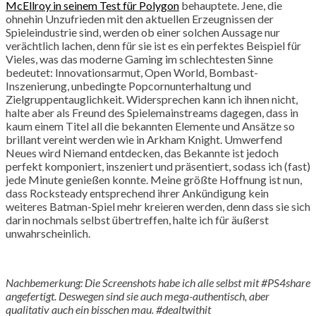
McEllroy in seinem Test für Polygon
behauptete. Jene, die
ohnehin Unzufrieden mit den aktuellen Erzeugnissen der
Spieleindustrie sind, werden ob einer solchen Aussage nur
verächtlich lachen, denn für sie ist es ein perfektes Beispiel für
Vieles, was das moderne Gaming im schlechtesten Sinne
bedeutet: Innovationsarmut, Open World, Bombast-
Inszenierung, unbedingte Popcornunterhaltung und
Zielgruppentauglichkeit. Widersprechen kann ich ihnen nicht,
halte aber als Freund des Spielemainstreams dagegen, dass in
kaum einem Titel all die bekannten Elemente und Ansätze so
brillant vereint werden wie in Arkham Knight. Umwerfend
Neues wird Niemand entdecken, das Bekannte ist jedoch
perfekt komponiert, inszeniert und präsentiert, sodass ich (fast)
jede Minute genießen konnte. Meine größte Hoffnung ist nun,
dass Rocksteady entsprechend ihrer Ankündigung kein
weiteres Batman-Spiel mehr kreieren werden, denn dass sie sich
darin nochmals selbst übertreffen, halte ich für äußerst
unwahrscheinlich.
Nachbemerkung: Die Screenshots habe ich alle selbst mit #PS4share
angefertigt. Deswegen sind sie auch mega-authentisch, aber
qualitativ auch ein bisschen mau. #dealtwithit