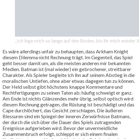
„Ich lege mich so lange auf den Boden, bis ihr mich wieder l
Es wäre allerdings unfair zu behaupten, dass Arkham Knight
diesem Dilemma nicht Rechnung trägt. Im Gegenteil, das Spiel
geht besser damit um, als die meisten anderen mir bekannten
Medien. Batman ist (mal wieder) ein gebrochener, streitbarer
Charakter. Als Spieler begleite ich ihn auf seinem Abstieg in die
moralischen Untiefen, ohne aber etwas dagegen tun zu können.
Der Held selbst gibt höchstens knappe Kommentare und
Rechtfertigungen zu seinen Taten ab; häufig schweigt er ganz.
Am Ende ist nichts Glänzendes mehr übrig, selbst optisch wird
diesem Rechnung getragen, die Rüstung ist beschädigt und das
Cape durchlöchert, das Gesicht zerschlagen. Die äußeren
Blessuren sind ein Spiegel der inneren Zerwürfnisse Batmans,
der durch die sich über die Dauer des Spiels zutragenden
Ereignisse aufgerieben wird. Bevor der unvermeidliche
Zusammenbruch erfolgt, schleppt er sich einem finalen