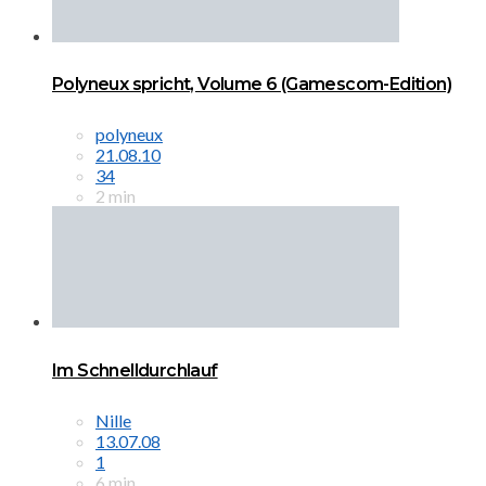
Polyneux spricht, Volume 6 (Gamescom-Edition)
polyneux
21.08.10
34
2 min
Im Schnelldurchlauf
Nille
13.07.08
1
6 min