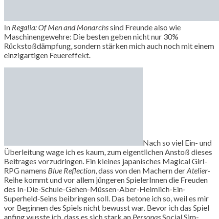
In
Regalia: Of Men and Monarchs
sind Freunde also wie
Maschinengewehre: Die besten geben nicht nur 30%
Rückstoßdämpfung, sondern stärken mich auch noch mit einem
einzigartigen Feuereffekt.
Nach so viel Ein- und
Überleitung wage ich es kaum, zum eigentlichen Anstoß dieses
Beitrages vorzudringen. Ein kleines japanisches Magical Girl-
RPG namens
Blue Reflection
, dass von den Machern der
Atelier
-
Reihe kommt und vor allem jüngeren SpielerInnen die Freuden
des In-Die-Schule-Gehen-Müssen-Aber-Heimlich-Ein-
Superheld-Seins beibringen soll. Das betone ich so, weil es mir
vor Beginnen des Spiels nicht bewusst war. Bevor ich das Spiel
anfing wusste ich, dass es sich stark an
Personas
Social Sim-