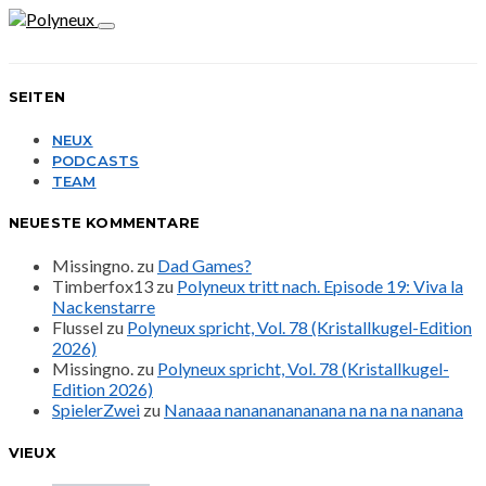
SEITEN
NEUX
PODCASTS
TEAM
NEUESTE KOMMENTARE
Missingno.
zu
Dad Games?
Timberfox13
zu
Polyneux tritt nach. Episode 19: Viva la
Nackenstarre
Flussel
zu
Polyneux spricht, Vol. 78 (Kristallkugel-Edition
2026)
Missingno.
zu
Polyneux spricht, Vol. 78 (Kristallkugel-
Edition 2026)
SpielerZwei
zu
Nanaaa nanananananana na na na nanana
VIEUX