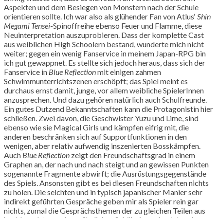
Aspekten und dem Besiegen von Monstern nach der Schule
orientieren sollte. Ich war also als glühender Fan von Atlus‘
Shin
Megami Tensei
-Spinoffreihe ebenso Feuer und Flamme, diese
Neuinterpretation auszuprobieren. Dass der komplette Cast
aus weiblichen High Schoolern bestand, wunderte mich nicht
weiter; gegen ein wenig Fanservice in meinem Japan-RPG bin
ich gut gewappnet. Es stellte sich jedoch heraus, dass sich der
Fanservice in
Blue Reflection
mit einigen zahmen
Schwimmunterrichtszenen erschöpft; das Spiel meint es
durchaus ernst damit, junge, vor allem weibliche SpielerInnen
anzusprechen. Und dazu gehören natürlich auch Schulfreunde.
Ein gutes Dutzend Bekanntschaften kann die Protagonistin hier
schließen. Zwei davon, die Geschwister Yuzu und Lime, sind
ebenso wie sie Magical Girls und kämpfen eifrig mit, die
anderen beschränken sich auf Supportfunktionen in den
wenigen, aber relativ aufwendig inszenierten Bosskämpfen.
Auch
Blue Reflection
zeigt den Freundschaftsgrad in einem
Graphen an, der nach und nach steigt und an gewissen Punkten
sogenannte Fragmente abwirft; die Ausrüstungsgegenstände
des Spiels. Ansonsten gibt es bei diesen Freundschaften nichts
zu holen. Die seichten und in typisch japanischer Manier sehr
indirekt geführten Gespräche geben mir als Spieler rein gar
nichts, zumal die Gesprächsthemen der zu gleichen Teilen aus