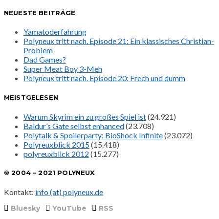
NEUESTE BEITRÄGE
Yamatoderfahrung
Polyneux tritt nach. Episode 21: Ein klassisches Christian-
Problem
Dad Games?
Super Meat Boy 3-Meh
Polyneux tritt nach. Episode 20: Frech und dumm
MEISTGELESEN
Warum Skyrim ein zu großes Spiel ist
(24.921)
Baldur’s Gate selbst enhanced
(23.708)
Polytalk & Spoilerparty: BioShock Infinite
(23.072)
Polyreuxblick 2015
(15.418)
polyreuxblick 2012
(15.277)
© 2004 – 2021 POLYNEUX
Kontakt:
info (at) polyneux.de
Bluesky
YouTube
RSS