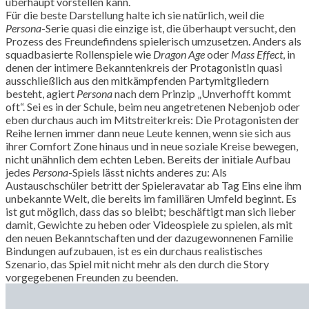
überhaupt vorstellen kann.
Für die beste Darstellung halte ich sie natürlich, weil die
Persona
-Serie quasi die einzige ist, die überhaupt versucht, den
Prozess des Freundefindens spielerisch umzusetzen. Anders als
squadbasierte Rollenspiele wie
Dragon Age
oder
Mass Effect
, in
denen der intimere Bekanntenkreis der ProtagonistIn quasi
ausschließlich aus den mitkämpfenden Partymitgliedern
besteht, agiert
Persona
nach dem Prinzip „Unverhofft kommt
oft“. Sei es in der Schule, beim neu angetretenen Nebenjob oder
eben durchaus auch im Mitstreiterkreis: Die Protagonisten der
Reihe lernen immer dann neue Leute kennen, wenn sie sich aus
ihrer Comfort Zone hinaus und in neue soziale Kreise bewegen,
nicht unähnlich dem echten Leben. Bereits der initiale Aufbau
jedes
Persona
-Spiels lässt nichts anderes zu: Als
Austauschschüler betritt der Spieleravatar ab Tag Eins eine ihm
unbekannte Welt, die bereits im familiären Umfeld beginnt. Es
ist gut möglich, dass das so bleibt; beschäftigt man sich lieber
damit, Gewichte zu heben oder Videospiele zu spielen, als mit
den neuen Bekanntschaften und der dazugewonnenen Familie
Bindungen aufzubauen, ist es ein durchaus realistisches
Szenario, das Spiel mit nicht mehr als den durch die Story
vorgegebenen Freunden zu beenden.