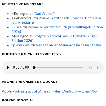
NEUESTE KOMMENTARE
Missingno.
zu
Dad Games?
Timberfox13
zu
Polyneux tritt nach. Episode 19: Viva la
Nackenstarre
Flussel
zu
Polyneux spricht, Vol. 78 (Kristallkugel-Edition
2026)
Missingno.
zu
Polyneux spricht, Vol. 78 (Kristallkugel-
Edition 2026)
SpielerZwei
zu
Nanaaa nanananananana na na na nanana
PODCAST: POLYNEUX SPRICHT 78
ABONNIERE UNSEREN PODCAST
Apple Podcasts
Spotify
Amazon Music
Android
by Email
RSS
POLYNEUX SOZIAL