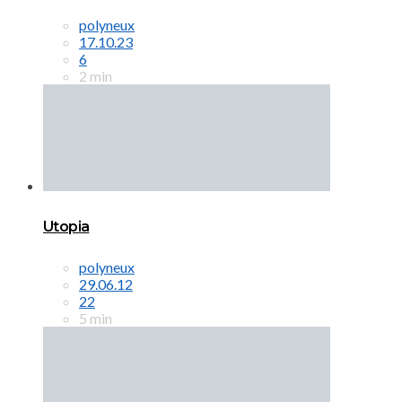
polyneux
17.10.23
6
2 min
Utopia
polyneux
29.06.12
22
5 min