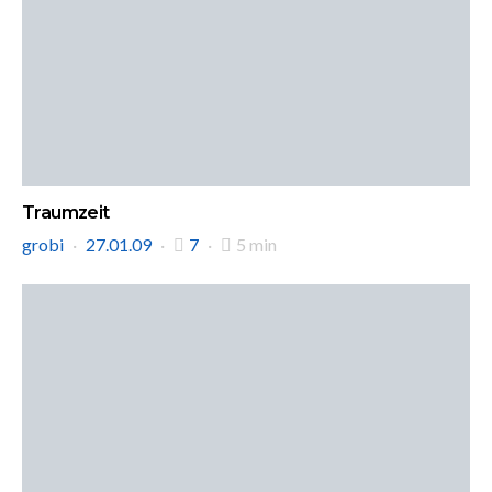
Traumzeit
grobi
27.01.09
7
5 min