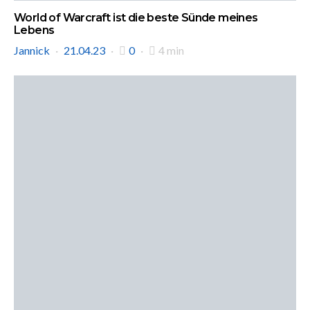
World of Warcraft ist die beste Sünde meines
Lebens
Jannick
21.04.23
0
4 min