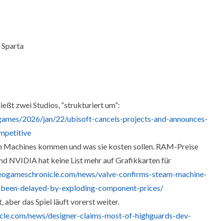
 Sparta
ließt zwei Studios, “strukturiert um”:
games/2026/jan/22/ubisoft-cancels-projects-and-announces-
ompetitive
am Machines kommen und was sie kosten sollen. RAM-Preise
nd NVIDIA hat keine List mehr auf Grafikkarten für
eogameschronicle.com/news/valve-confirms-steam-machine-
e-been-delayed-by-exploding-component-prices/
aber das Spiel läuft vorerst weiter.
cle.com/news/designer-claims-most-of-highguards-dev-