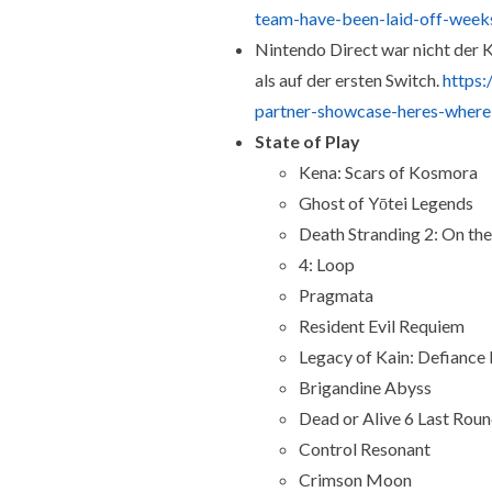
team-have-been-laid-off-weeks
Nintendo Direct war nicht der Kn
als auf der ersten Switch.
https:
partner-showcase-heres-where
State of Play
Kena: Scars of Kosmora
Ghost of Yōtei Legends
Death Stranding 2: On th
4: Loop
Pragmata
Resident Evil Requiem
Legacy of Kain: Defiance
Brigandine Abyss
Dead or Alive 6 Last Rou
Control Resonant
Crimson Moon