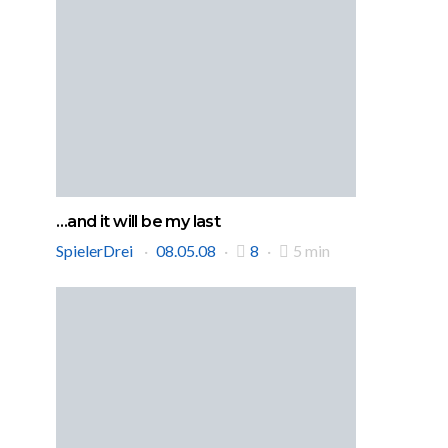
…and it will be my last
SpielerDrei
08.05.08
8
5 min