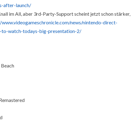
-after-launch/
all im All, aber 3rd-Party-Support scheint jetzt schon stärker,
//www.videogameschronicle.com/news/nintendo-direct-
-to-watch-todays-big-presentation-2/
e Beach
 Remastered
nd