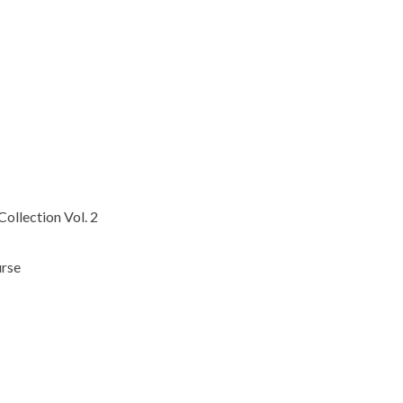
r
ollection Vol. 2
urse