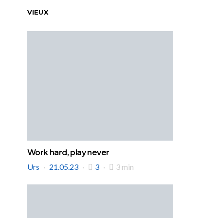
VIEUX
Work hard, play never
Urs
21.05.23
3
3 min