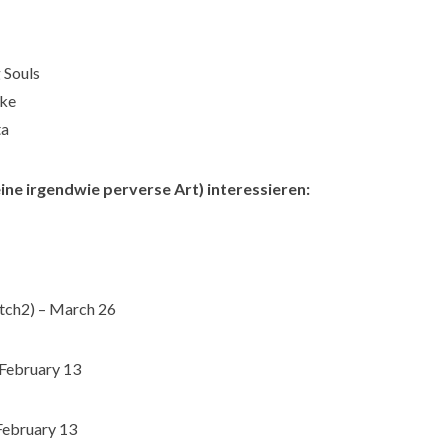
 Souls
ake
ta
 eine irgendwie perverse Art) interessieren:
tch2) – March 26
 February 13
 February 13