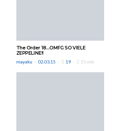
The Order 18…OMFG SO VIELE
ZEPPELINE!!
mayaku
02.03.15
19
15 min