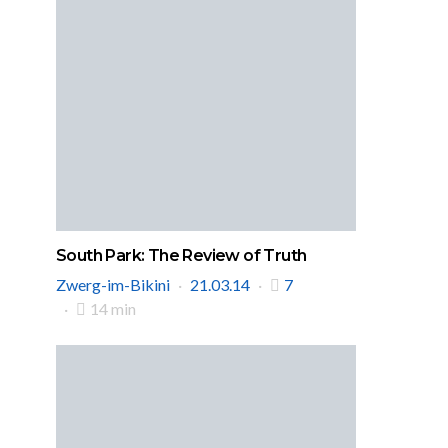
South Park: The Review of Truth
Zwerg-im-Bikini
21.03.14
7
14 min