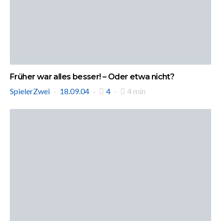
Früher war alles besser! – Oder etwa nicht?
SpielerZwei
18.09.04
4
4 min