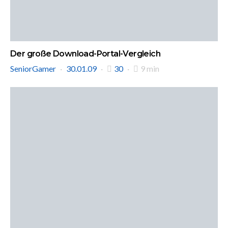
Der große Download-Portal-Vergleich
SeniorGamer
30.01.09
30
9 min