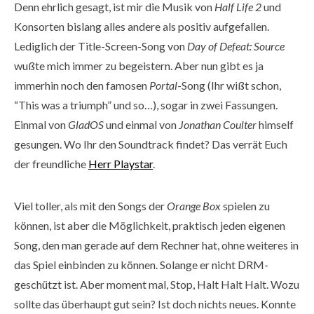
Denn ehrlich gesagt, ist mir die Musik von
Half Life 2
und
Konsorten bislang alles andere als positiv aufgefallen.
Lediglich der Title-Screen-Song von
Day of Defeat: Source
wußte mich immer zu begeistern. Aber nun gibt es ja
immerhin noch den famosen
Portal
-Song (Ihr wißt schon,
“This was a triumph” und so…), sogar in zwei Fassungen.
Einmal von
GladOS
und einmal von
Jonathan Coulter
himself
gesungen. Wo Ihr den Soundtrack findet? Das verrät Euch
der freundliche
Herr Playstar
.
Viel toller, als mit den Songs der
Orange Box
spielen zu
können, ist aber die Möglichkeit, praktisch jeden eigenen
Song, den man gerade auf dem Rechner hat, ohne weiteres in
das Spiel einbinden zu können. Solange er nicht DRM-
geschützt ist. Aber moment mal, Stop, Halt Halt Halt. Wozu
sollte das überhaupt gut sein? Ist doch nichts neues. Konnte