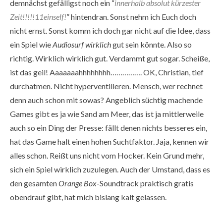
demnächst gefälligst noch ein “
innerhalb absolut kürzester
Zeit!!!!!11einself!
” hintendran. Sonst nehm ich Euch doch
nicht ernst. Sonst komm ich doch gar nicht auf die Idee, dass
ein Spiel wie
Audiosurf
wirklich
gut sein könnte. Also so
richtig. Wirklich wirklich gut. Verdammt gut sogar. Scheiße,
ist das geil! Aaaaaaahhhhhhhh……………. OK, Christian, tief
durchatmen. Nicht hyperventilieren. Mensch, wer rechnet
denn auch schon mit sowas? Angeblich süchtig machende
Games gibt es ja wie Sand am Meer, das ist ja mittlerweile
auch so ein Ding der Presse: fällt denen nichts besseres ein,
hat das Game halt einen hohen Suchtfaktor. Jaja, kennen wir
alles schon. Reißt uns nicht vom Hocker. Kein Grund mehr,
sich ein Spiel wirklich zuzulegen. Auch der Umstand, dass es
den gesamten
Orange Box
-Soundtrack praktisch gratis
obendrauf gibt, hat mich bislang kalt gelassen.