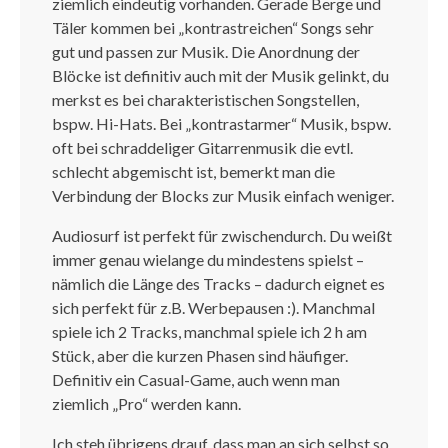
ziemlich eindeutig vorhanden. Gerade Berge und
Täler kommen bei „kontrastreichen“ Songs sehr
gut und passen zur Musik. Die Anordnung der
Blöcke ist definitiv auch mit der Musik gelinkt, du
merkst es bei charakteristischen Songstellen,
bspw. Hi-Hats. Bei „kontrastarmer“ Musik, bspw.
oft bei schraddeliger Gitarrenmusik die evtl.
schlecht abgemischt ist, bemerkt man die
Verbindung der Blocks zur Musik einfach weniger.
Audiosurf ist perfekt für zwischendurch. Du weißt
immer genau wielange du mindestens spielst –
nämlich die Länge des Tracks – dadurch eignet es
sich perfekt für z.B. Werbepausen :). Manchmal
spiele ich 2 Tracks, manchmal spiele ich 2 h am
Stück, aber die kurzen Phasen sind häufiger.
Definitiv ein Casual-Game, auch wenn man
ziemlich „Pro“ werden kann.
Ich steh übrigens drauf, dass man an sich selbst so