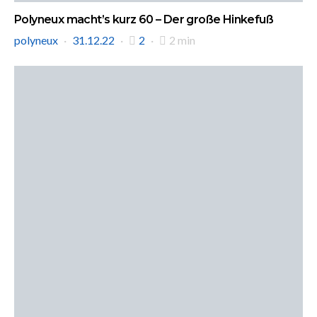
Polyneux macht’s kurz 60 – Der große Hinkefuß
polyneux
31.12.22
2
2 min