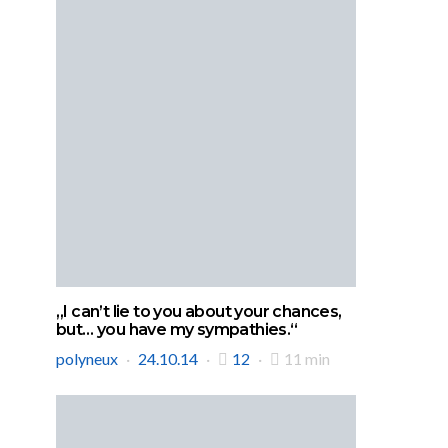
„I can’t lie to you about your chances,
but… you have my sympathies.“
polyneux
24.10.14
12
11 min