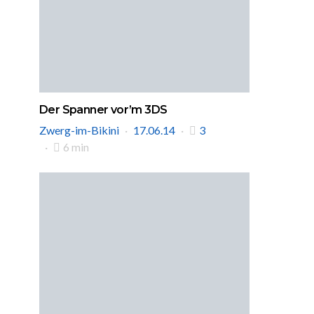
Der Spanner vor’m 3DS
Zwerg-im-Bikini
17.06.14
3
6 min