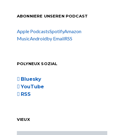
ABONNIERE UNSEREN PODCAST
Apple Podcasts
Spotify
Amazon
Music
Android
by Email
RSS
POLYNEUX SOZIAL
Bluesky
YouTube
RSS
VIEUX