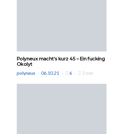
Polyneux macht’s kurz 45 – Ein fucking
Okolyt
polyneux
06.10.21
6
2 min