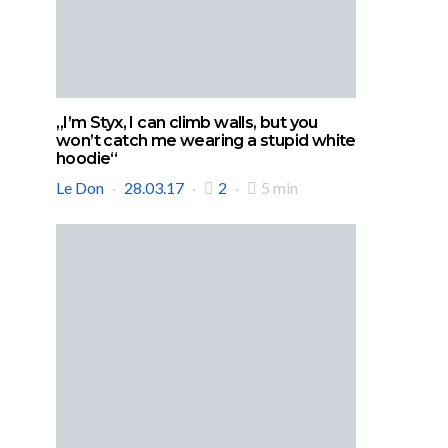
„I’m Styx, I can climb walls, but you
won’t catch me wearing a stupid white
hoodie“
Le Don
28.03.17
2
5 min