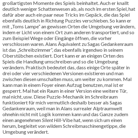
großartigsten Momente des Spiels beinhaltet. Auch er knallt
deutlich weniger Schattenwesen ab, als noch im ersten Spiel, hat
dafür aber auch ein paar neue Tricks im Gepäck, die das Spiel
ebenfalls deutlich in Richtung Puzzles verschieben. So kann er
mit „Toms Lampe“ an gewissen Orten die Umgebung verändern,
indem er Licht von einem Ort zum anderen transportiert, und so
zum Beispiel Wege oder Eingänge öffnen, die vorher
verschlossen waren. Alans Äquivalent zu Sagas Gedankenraum
ist das „Schreibzimmer“, das ebenfalls irgendwo in seinem
Oberstübchen existiert. Dort kann er an einigen Orten des
Spiels die Handlung umschreiben und so die Umgebung
verändern. Praktisch bedeutet das, dass einige Orte später in
drei oder vier verschiedenen Versionen existieren und man
zwischen diesen umschalten muss, um weiter zu kommen. Mal
kann man in einem Foyer einen Aufzug benutzen, mal ist er
gesperrt. Mal hat ein Raum in einer Version eine weitere Tür,
mal nicht, usw. Diese Puzzle-Mechanik im Schreibraum
funktioniert für mich vermutlich deshalb besser als Sagas
Gedankenraum, weil man in Alans surrealer Alptraumwelt
ohnehin nicht mit Logik kommen kann und das Ganze zudem
einen angenehmen
Silent Hill
-Vibe hat, wenn sich um einen
herum, begleitet von wildem Schreibmaschinengetippe, die
Umgebung verändert.