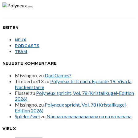
SEITEN
NEUX
PODCASTS
TEAM
NEUESTE KOMMENTARE
Missingno.
zu
Dad Games?
Timberfox13
zu
Polyneux tritt nach. Episode 19: Viva la
Nackenstarre
Flussel
zu
Polyneux spricht, Vol. 78 (Kristallkugel-Edition
2026)
Missingno.
zu
Polyneux spricht, Vol. 78 (Kristallkugel-
Edition 2026)
SpielerZwei
zu
Nanaaa nanananananana na na na nanana
VIEUX