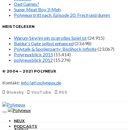
Dad Games?
Super Meat Boy 3-Meh
Polyneux tritt nach. Episode 20: Frech und dumm
MEISTGELESEN
Warum Skyrim ein zu großes Spiel ist
(24.915)
Baldur’s Gate selbst enhanced
(23.698)
Polytalk & Spoilerparty: BioShock Infinite
(23.067)
Polyreuxblick 2015
(15.414)
polyreuxblick 2012
(15.274)
© 2004 – 2021 POLYNEUX
Kontakt:
info (at) polyneux.de
Bluesky
YouTube
RSS
NEUX
PODCASTS
Artikel