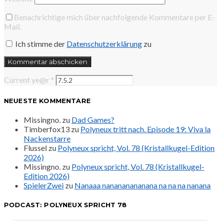
Benachrichtige mich über nachfolgende Kommentare per E-
Mail.
Ich stimme der
Datenschutzerklärung
zu
Current ye@r
*
NEUESTE KOMMENTARE
Missingno.
zu
Dad Games?
Timberfox13
zu
Polyneux tritt nach. Episode 19: Viva la
Nackenstarre
Flussel
zu
Polyneux spricht, Vol. 78 (Kristallkugel-Edition
2026)
Missingno.
zu
Polyneux spricht, Vol. 78 (Kristallkugel-
Edition 2026)
SpielerZwei
zu
Nanaaa nanananananana na na na nanana
PODCAST: POLYNEUX SPRICHT 78