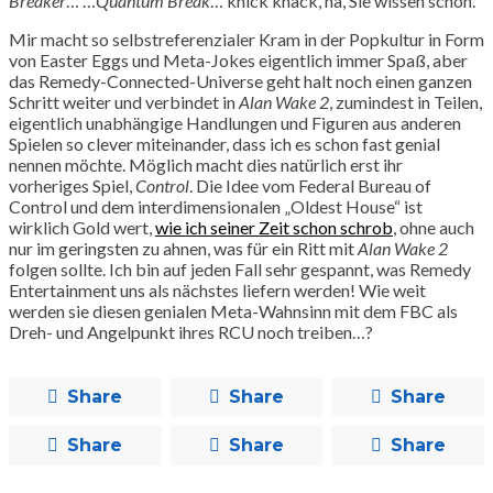
Breaker
… …
Quantum Break
… knick knack, na, Sie wissen schon.
Mir macht so selbstreferenzialer Kram in der Popkultur in Form
von Easter Eggs und Meta-Jokes eigentlich immer Spaß, aber
das Remedy-Connected-Universe geht halt noch einen ganzen
Schritt weiter und verbindet in
Alan Wake 2
, zumindest in Teilen,
eigentlich unabhängige Handlungen und Figuren aus anderen
Spielen so clever miteinander, dass ich es schon fast genial
nennen möchte. Möglich macht dies natürlich erst ihr
vorheriges Spiel,
Control
. Die Idee vom Federal Bureau of
Control und dem interdimensionalen „Oldest House“ ist
wirklich Gold wert,
wie ich seiner Zeit schon schrob
, ohne auch
nur im geringsten zu ahnen, was für ein Ritt mit
Alan Wake 2
folgen sollte. Ich bin auf jeden Fall sehr gespannt, was Remedy
Entertainment uns als nächstes liefern werden! Wie weit
werden sie diesen genialen Meta-Wahnsinn mit dem FBC als
Dreh- und Angelpunkt ihres RCU noch treiben…?
Share
Share
Share
Share
Share
Share