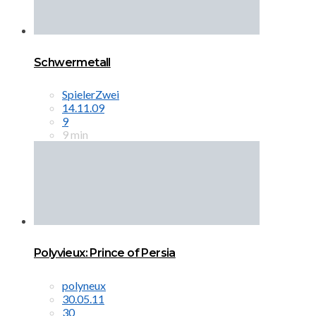
Schwermetall
SpielerZwei
14.11.09
9
9 min
Polyvieux: Prince of Persia
polyneux
30.05.11
30