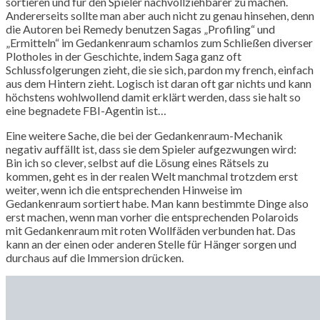
sortieren und für den Spieler nachvollziehbarer zu machen.
Andererseits sollte man aber auch nicht zu genau hinsehen, denn
die Autoren bei Remedy benutzen Sagas „Profiling“ und
„Ermitteln“ im Gedankenraum schamlos zum Schließen diverser
Plotholes in der Geschichte, indem Saga ganz oft
Schlussfolgerungen zieht, die sie sich, pardon my french, einfach
aus dem Hintern zieht. Logisch ist daran oft gar nichts und kann
höchstens wohlwollend damit erklärt werden, dass sie halt so
eine begnadete FBI-Agentin ist…
Eine weitere Sache, die bei der Gedankenraum-Mechanik
negativ auffällt ist, dass sie dem Spieler aufgezwungen wird:
Bin ich so clever, selbst auf die Lösung eines Rätsels zu
kommen, geht es in der realen Welt manchmal trotzdem erst
weiter, wenn ich die entsprechenden Hinweise im
Gedankenraum sortiert habe. Man kann bestimmte Dinge also
erst machen, wenn man vorher die entsprechenden Polaroids
mit Gedankenraum mit roten Wollfäden verbunden hat. Das
kann an der einen oder anderen Stelle für Hänger sorgen und
durchaus auf die Immersion drücken.