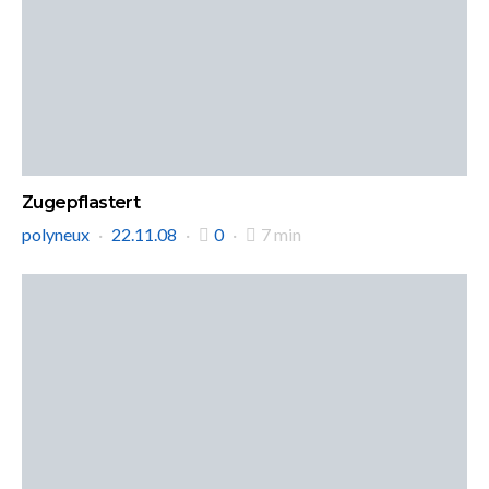
Zugepflastert
polyneux
22.11.08
0
7 min