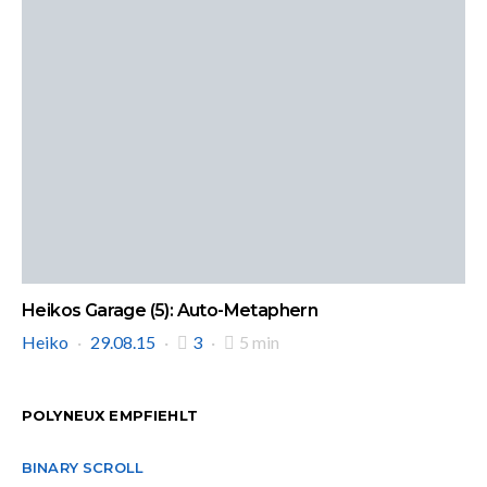
Heikos Garage (5): Auto-Metaphern
Heiko
29.08.15
3
5 min
POLYNEUX EMPFIEHLT
BINARY SCROLL