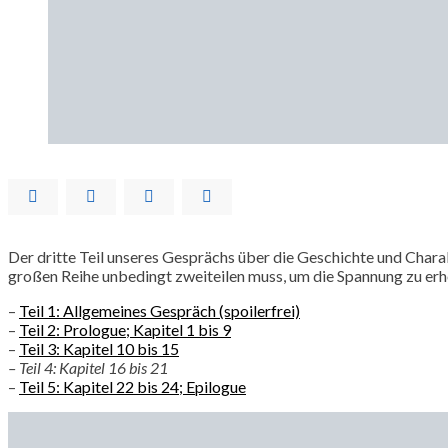
Der dritte Teil unseres Gesprächs über die Geschichte und Char
großen Reihe unbedingt zweiteilen muss, um die Spannung zu er
–
Teil 1: Allgemeines Gespräch (spoilerfrei)
–
Teil 2: Prologue; Kapitel 1 bis 9
–
Teil 3: Kapitel 10 bis 15
– Teil 4: Kapitel 16 bis 21
–
Teil 5: Kapitel 22 bis 24; Epilogue