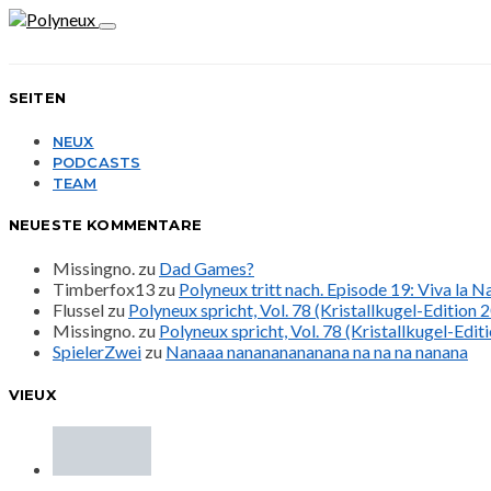
SEITEN
NEUX
PODCASTS
TEAM
NEUESTE KOMMENTARE
Missingno.
zu
Dad Games?
Timberfox13
zu
Polyneux tritt nach. Episode 19: Viva la 
Flussel
zu
Polyneux spricht, Vol. 78 (Kristallkugel-Edition 
Missingno.
zu
Polyneux spricht, Vol. 78 (Kristallkugel-Edit
SpielerZwei
zu
Nanaaa nanananananana na na na nanana
VIEUX