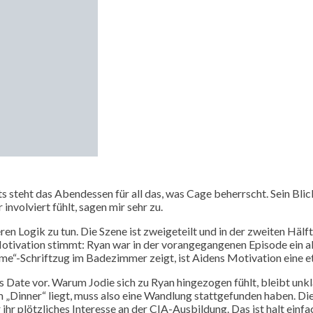
eits steht das Abendessen für all das, was Cage beherrscht. Sein Bli
 involviert fühlt, sagen mir sehr zu.
n Logik zu tun. Die Szene ist zweigeteilt und in der zweiten Hälft
ie Motivation stimmt: Ryan war in der vorangegangenen Episode ein a
e“-Schriftzug im Badezimmer zeigt, ist Aidens Motivation eine etw
as Date vor. Warum Jodie sich zu Ryan hingezogen fühlt, bleibt unk
 „Dinner“ liegt, muss also eine Wandlung stattgefunden haben. Die 
ihr plötzliches Interesse an der CIA-Ausbildung. Das ist halt einfac