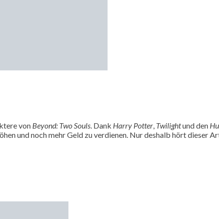
aktere von
Beyond: Two Souls
. Dank
Harry Potter
,
Twilight
und den
Hu
höhen
und noch mehr Geld zu verdienen. Nur deshalb hört dieser Arti