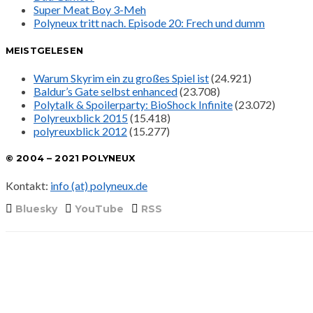
Super Meat Boy 3-Meh
Polyneux tritt nach. Episode 20: Frech und dumm
MEISTGELESEN
Warum Skyrim ein zu großes Spiel ist
(24.921)
Baldur’s Gate selbst enhanced
(23.708)
Polytalk & Spoilerparty: BioShock Infinite
(23.072)
Polyreuxblick 2015
(15.418)
polyreuxblick 2012
(15.277)
© 2004 – 2021 POLYNEUX
Kontakt:
info (at) polyneux.de
Bluesky
YouTube
RSS