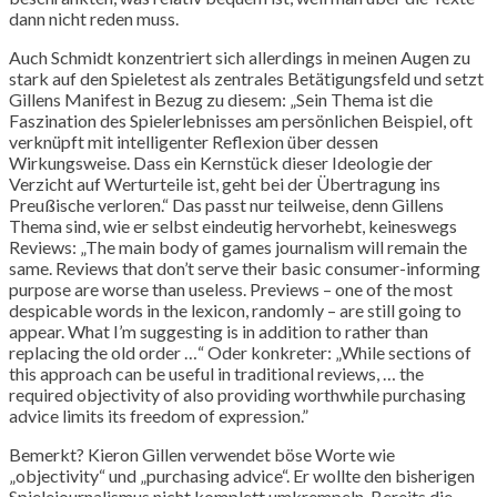
dann nicht reden muss.
Auch Schmidt konzentriert sich allerdings in meinen Augen zu
stark auf den Spieletest als zentrales Betätigungsfeld und setzt
Gillens Manifest in Bezug zu diesem: „Sein Thema ist die
Faszination des Spielerlebnisses am persönlichen Beispiel, oft
verknüpft mit intelligenter Reflexion über dessen
Wirkungsweise. Dass ein Kernstück dieser Ideologie der
Verzicht auf Werturteile ist, geht bei der Übertragung ins
Preußische verloren.“ Das passt nur teilweise, denn Gillens
Thema sind, wie er selbst eindeutig hervorhebt, keineswegs
Reviews: „The main body of games journalism will remain the
same. Reviews that don’t serve their basic consumer-informing
purpose are worse than useless. Previews – one of the most
despicable words in the lexicon, randomly – are still going to
appear. What I’m suggesting is in addition to rather than
replacing the old order …“ Oder konkreter: „While sections of
this approach can be useful in traditional reviews, … the
required objectivity of also providing worthwhile purchasing
advice limits its freedom of expression.”
Bemerkt? Kieron Gillen verwendet böse Worte wie
„objectivity“ und „purchasing advice“. Er wollte den bisherigen
Spielejournalismus nicht komplett umkrempeln. Bereits die