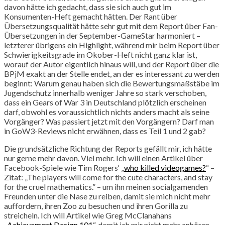
davon hätte ich gedacht, dass sie sich auch gut im
Konsumenten-Heft gemacht hätten. Der Rant über
Übersetzungsqualität hätte sehr gut mit dem Report über Fan-
Übersetzungen in der September-GameStar harmoniert –
letzterer übrigens ein Highlight, während mir beim Report über
Schwierigkeitsgrade im Okober-Heft nicht ganz klar ist,
worauf der Autor eigentlich hinaus will, und der Report über die
BPjM exakt an der Stelle endet, an der es interessant zu werden
beginnt: Warum genau haben sich die Bewertungsmaßstäbe im
Jugendschutz innerhalb weniger Jahre so stark verschoben,
dass ein Gears of War 3 in Deutschland plötzlich erscheinen
darf, obwohl es voraussichtlich nichts anders macht als seine
Vorgänger? Was passiert jetzt mit den Vorgängern? Darf man
in GoW3-Reviews nicht erwähnen, dass es Teil 1 und 2 gab?
Die grundsätzliche Richtung der Reports gefällt mir, ich hätte
nur gerne mehr davon. Viel mehr. Ich will einen Artikel über
Facebook-Spiele wie Tim Rogers‘ „
who killed videogames?
“ –
Zitat: „The players will come for the cute characters, and stay
for the cruel mathematics.” – um ihn meinen socialgamenden
Freunden unter die Nase zu reiben, damit sie mich nicht mehr
auffordern, ihren Zoo zu besuchen und ihren Gorilla zu
streicheln. Ich will Artikel wie Greg McClanahans
„
Achievement Design 101
“, damit ich mir nicht mehr anhören