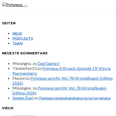
SEITEN
NEUX
PODCASTS
TEAM
NEUESTE KOMMENTARE
Missingno.
zu
Dad Games?
Timberfox13
zu
Polyneux tritt nach. Episode 19: Viva la
Nackenstarre
Flussel
zu
Polyneux spricht, Vol. 78 (Kristallkugel-Edition
2026)
Missingno.
zu
Polyneux spricht, Vol. 78 (Kristallkugel-
Edition 2026)
SpielerZwei
zu
Nanaaa nanananananana na na na nanana
VIEUX