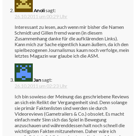
sagt:
Anoli
26.10.2011 um 00:29 Uhr
Interessant zu lesen, auch wenn mir bisher die Namen
Schmidt und Gillen fremd waren (in diesem
Zusammenhang danke für die aufklärenden Links).
Kann mich zur Sache eigentlich kaum äußern, da ich den
spielbezogenen Journalismus kaum noch verfolge, mein
letztes Magazin war glaube ich die ASM.
sagt:
Jan
26.10.2011 um 02:23 Uhr
Ich bin sowieso der Meinung das geschriebene Reviews
an sich ein Relikt der Vergangenheit sind. Denn solange
sie primär Faktenlisten sind werden sie durch
Videoreviews (Gametrailers & Co.) obsolet. Es macht
einfach mehr Sinn sich das Spiel in Bewegung
anzuschauen und währenddessen halt noch schnell die
wichtigsten Fakten mitzunehmen. Daher wäre ich