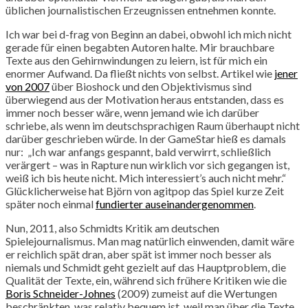
üblichen journalistischen Erzeugnissen entnehmen konnte.
Ich war bei d-frag von Beginn an dabei, obwohl ich mich nicht
gerade für einen begabten Autoren halte. Mir brauchbare
Texte aus den Gehirnwindungen zu leiern, ist für mich ein
enormer Aufwand. Da fließt nichts von selbst. Artikel wie
jener
von 2007
über Bioshock und den Objektivismus sind
überwiegend aus der Motivation heraus entstanden, dass es
immer noch besser wäre, wenn jemand wie ich darüber
schriebe, als wenn im deutschsprachigen Raum überhaupt nicht
darüber geschrieben würde. In der GameStar hieß es damals
nur: „Ich war anfangs gespannt, bald verwirrt, schließlich
verärgert – was in Rapture nun wirklich vor sich gegangen ist,
weiß ich bis heute nicht. Mich interessiert’s auch nicht mehr.“
Glücklicherweise hat Björn von agitpop das Spiel kurze Zeit
später noch einmal
fundierter auseinandergenommen
.
Nun, 2011, also Schmidts Kritik am deutschen
Spielejournalismus. Man mag natürlich einwenden, damit wäre
er reichlich spät dran, aber spät ist immer noch besser als
niemals und Schmidt geht gezielt auf das Hauptproblem, die
Qualität der Texte, ein, während sich frühere Kritiken wie die
Boris Schneider-Johnes
(2009) zumeist auf die Wertungen
beschränkten, was relativ bequem ist, weil man über die Texte