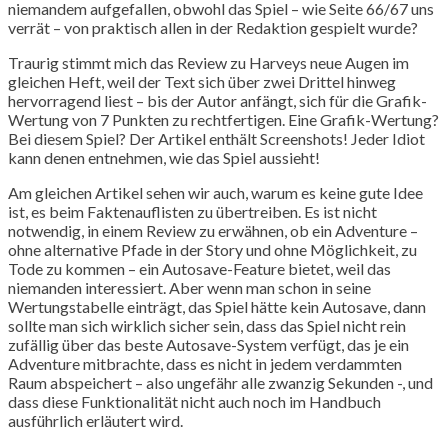
niemandem aufgefallen, obwohl das Spiel – wie Seite 66/67 uns
verrät – von praktisch allen in der Redaktion gespielt wurde?
Traurig stimmt mich das Review zu Harveys neue Augen im
gleichen Heft, weil der Text sich über zwei Drittel hinweg
hervorragend liest – bis der Autor anfängt, sich für die Grafik-
Wertung von 7 Punkten zu rechtfertigen. Eine Grafik-Wertung?
Bei diesem Spiel? Der Artikel enthält Screenshots! Jeder Idiot
kann denen entnehmen, wie das Spiel aussieht!
Am gleichen Artikel sehen wir auch, warum es keine gute Idee
ist, es beim Faktenauflisten zu übertreiben. Es ist nicht
notwendig, in einem Review zu erwähnen, ob ein Adventure –
ohne alternative Pfade in der Story und ohne Möglichkeit, zu
Tode zu kommen – ein Autosave-Feature bietet, weil das
niemanden interessiert. Aber wenn man schon in seine
Wertungstabelle einträgt, das Spiel hätte kein Autosave, dann
sollte man sich wirklich sicher sein, dass das Spiel nicht rein
zufällig über das beste Autosave-System verfügt, das je ein
Adventure mitbrachte, dass es nicht in jedem verdammten
Raum abspeichert – also ungefähr alle zwanzig Sekunden -, und
dass diese Funktionalität nicht auch noch im Handbuch
ausführlich erläutert wird.