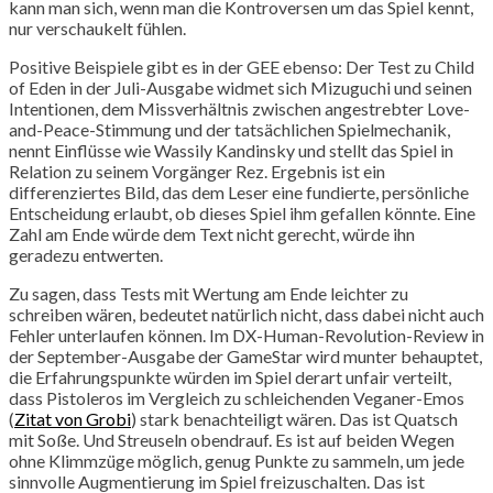
kann man sich, wenn man die Kontroversen um das Spiel kennt,
nur verschaukelt fühlen.
Positive Beispiele gibt es in der GEE ebenso: Der Test zu Child
of Eden in der Juli-Ausgabe widmet sich Mizuguchi und seinen
Intentionen, dem Missverhältnis zwischen angestrebter Love-
and-Peace-Stimmung und der tatsächlichen Spielmechanik,
nennt Einflüsse wie Wassily Kandinsky und stellt das Spiel in
Relation zu seinem Vorgänger Rez. Ergebnis ist ein
differenziertes Bild, das dem Leser eine fundierte, persönliche
Entscheidung erlaubt, ob dieses Spiel ihm gefallen könnte. Eine
Zahl am Ende würde dem Text nicht gerecht, würde ihn
geradezu entwerten.
Zu sagen, dass Tests mit Wertung am Ende leichter zu
schreiben wären, bedeutet natürlich nicht, dass dabei nicht auch
Fehler unterlaufen können. Im DX-Human-Revolution-Review in
der September-Ausgabe der GameStar wird munter behauptet,
die Erfahrungspunkte würden im Spiel derart unfair verteilt,
dass Pistoleros im Vergleich zu schleichenden Veganer-Emos
(
Zitat von Grobi
) stark benachteiligt wären. Das ist Quatsch
mit Soße. Und Streuseln obendrauf. Es ist auf beiden Wegen
ohne Klimmzüge möglich, genug Punkte zu sammeln, um jede
sinnvolle Augmentierung im Spiel freizuschalten. Das ist