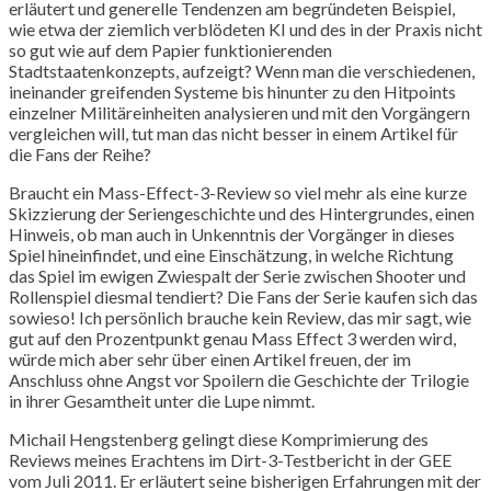
erläutert und generelle Tendenzen am begründeten Beispiel,
wie etwa der ziemlich verblödeten KI und des in der Praxis nicht
so gut wie auf dem Papier funktionierenden
Stadtstaatenkonzepts, aufzeigt? Wenn man die verschiedenen,
ineinander greifenden Systeme bis hinunter zu den Hitpoints
einzelner Militäreinheiten analysieren und mit den Vorgängern
vergleichen will, tut man das nicht besser in einem Artikel für
die Fans der Reihe?
Braucht ein Mass-Effect-3-Review so viel mehr als eine kurze
Skizzierung der Seriengeschichte und des Hintergrundes, einen
Hinweis, ob man auch in Unkenntnis der Vorgänger in dieses
Spiel hineinfindet, und eine Einschätzung, in welche Richtung
das Spiel im ewigen Zwiespalt der Serie zwischen Shooter und
Rollenspiel diesmal tendiert? Die Fans der Serie kaufen sich das
sowieso! Ich persönlich brauche kein Review, das mir sagt, wie
gut auf den Prozentpunkt genau Mass Effect 3 werden wird,
würde mich aber sehr über einen Artikel freuen, der im
Anschluss ohne Angst vor Spoilern die Geschichte der Trilogie
in ihrer Gesamtheit unter die Lupe nimmt.
Michail Hengstenberg gelingt diese Komprimierung des
Reviews meines Erachtens im Dirt-3-Testbericht in der GEE
vom Juli 2011. Er erläutert seine bisherigen Erfahrungen mit der