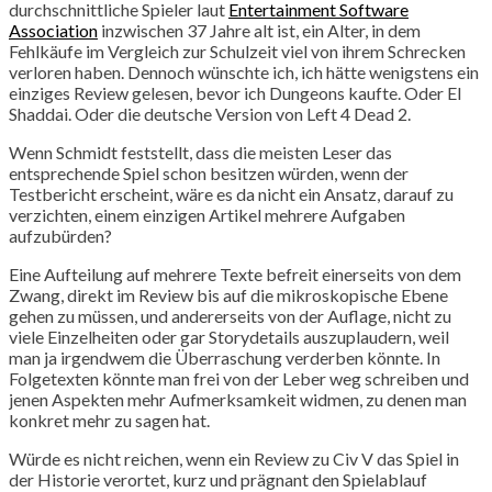
durchschnittliche Spieler laut
Entertainment Software
Association
inzwischen 37 Jahre alt ist, ein Alter, in dem
Fehlkäufe im Vergleich zur Schulzeit viel von ihrem Schrecken
verloren haben. Dennoch wünschte ich, ich hätte wenigstens ein
einziges Review gelesen, bevor ich Dungeons kaufte. Oder El
Shaddai. Oder die deutsche Version von Left 4 Dead 2.
Wenn Schmidt feststellt, dass die meisten Leser das
entsprechende Spiel schon besitzen würden, wenn der
Testbericht erscheint, wäre es da nicht ein Ansatz, darauf zu
verzichten, einem einzigen Artikel mehrere Aufgaben
aufzubürden?
Eine Aufteilung auf mehrere Texte befreit einerseits von dem
Zwang, direkt im Review bis auf die mikroskopische Ebene
gehen zu müssen, und andererseits von der Auflage, nicht zu
viele Einzelheiten oder gar Storydetails auszuplaudern, weil
man ja irgendwem die Überraschung verderben könnte. In
Folgetexten könnte man frei von der Leber weg schreiben und
jenen Aspekten mehr Aufmerksamkeit widmen, zu denen man
konkret mehr zu sagen hat.
Würde es nicht reichen, wenn ein Review zu Civ V das Spiel in
der Historie verortet, kurz und prägnant den Spielablauf