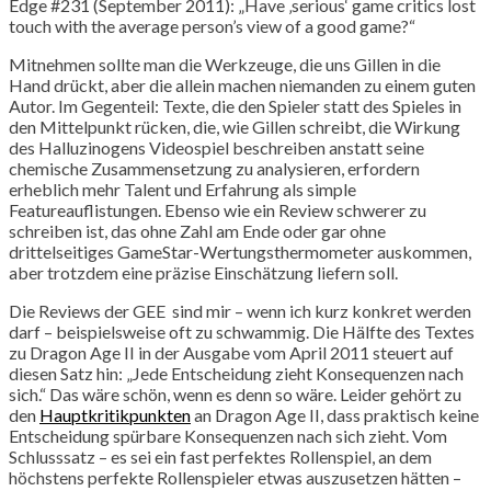
Edge #231 (September 2011): „Have ‚serious‘ game critics lost
touch with the average person’s view of a good game?“
Mitnehmen sollte man die Werkzeuge, die uns Gillen in die
Hand drückt, aber die allein machen niemanden zu einem guten
Autor. Im Gegenteil: Texte, die den Spieler statt des Spieles in
den Mittelpunkt rücken, die, wie Gillen schreibt, die Wirkung
des Halluzinogens Videospiel beschreiben anstatt seine
chemische Zusammensetzung zu analysieren, erfordern
erheblich mehr Talent und Erfahrung als simple
Featureauflistungen. Ebenso wie ein Review schwerer zu
schreiben ist, das ohne Zahl am Ende oder gar ohne
drittelseitiges GameStar-Wertungsthermometer auskommen,
aber trotzdem eine präzise Einschätzung liefern soll.
Die Reviews der GEE sind mir – wenn ich kurz konkret werden
darf – beispielsweise oft zu schwammig. Die Hälfte des Textes
zu Dragon Age II in der Ausgabe vom April 2011 steuert auf
diesen Satz hin: „Jede Entscheidung zieht Konsequenzen nach
sich.“ Das wäre schön, wenn es denn so wäre. Leider gehört zu
den
Hauptkritikpunkten
an Dragon Age II, dass praktisch keine
Entscheidung spürbare Konsequenzen nach sich zieht. Vom
Schlusssatz – es sei ein fast perfektes Rollenspiel, an dem
höchstens perfekte Rollenspieler etwas auszusetzen hätten –