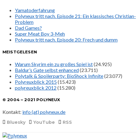
Yamatoderfahrung
Polyneux tritt nach. Episode 21: Ein klassisches Christian-
Problem
Dad Games?
Super Meat Boy 3-Meh
Polyneux tritt nach. Episode 20: Frech und dumm
MEISTGELESEN
Warum Skyrim ein zu großes Spiel ist
(24.925)
Baldur’s Gate selbst enhanced
(23.711)
Polytalk & Spoilerparty: BioShock Infinite
(23.077)
Polyreuxblick 2015
(15.423)
polyreuxblick 2012
(15.280)
© 2004 – 2021 POLYNEUX
Kontakt:
info (at) polyneux.de
Bluesky
YouTube
RSS