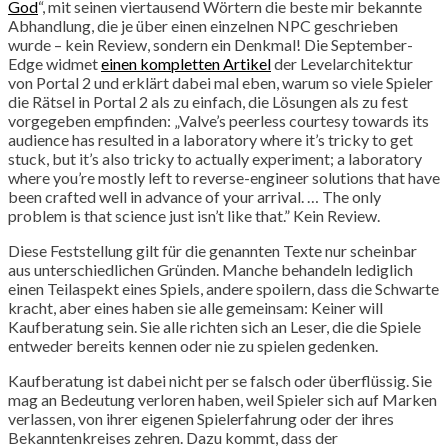
God
“, mit seinen viertausend Wörtern die beste mir bekannte
Abhandlung, die je über einen einzelnen NPC geschrieben
wurde – kein Review, sondern ein Denkmal! Die September-
Edge widmet
einen kompletten Artikel
der Levelarchitektur
von Portal 2 und erklärt dabei mal eben, warum so viele Spieler
die Rätsel in Portal 2 als zu einfach, die Lösungen als zu fest
vorgegeben empfinden: „Valve’s peerless courtesy towards its
audience has resulted in a laboratory where it’s tricky to get
stuck, but it’s also tricky to actually experiment; a laboratory
where you’re mostly left to reverse-engineer solutions that have
been crafted well in advance of your arrival. … The only
problem is that science just isn’t like that.” Kein Review.
Diese Feststellung gilt für die genannten Texte nur scheinbar
aus unterschiedlichen Gründen. Manche behandeln lediglich
einen Teilaspekt eines Spiels, andere spoilern, dass die Schwarte
kracht, aber eines haben sie alle gemeinsam: Keiner will
Kaufberatung sein. Sie alle richten sich an Leser, die die Spiele
entweder bereits kennen oder nie zu spielen gedenken.
Kaufberatung ist dabei nicht per se falsch oder überflüssig. Sie
mag an Bedeutung verloren haben, weil Spieler sich auf Marken
verlassen, von ihrer eigenen Spielerfahrung oder der ihres
Bekanntenkreises zehren. Dazu kommt, dass der