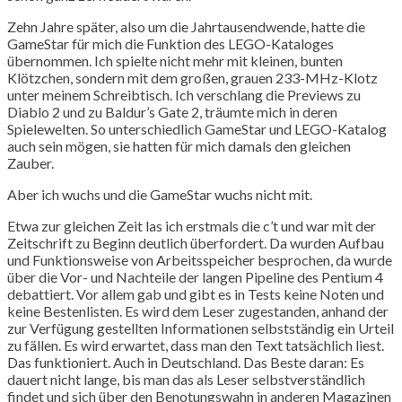
Zehn Jahre später, also um die Jahrtausendwende, hatte die
GameStar für mich die Funktion des LEGO-Kataloges
übernommen. Ich spielte nicht mehr mit kleinen, bunten
Klötzchen, sondern mit dem großen, grauen 233-MHz-Klotz
unter meinem Schreibtisch. Ich verschlang die Previews zu
Diablo 2 und zu Baldur’s Gate 2, träumte mich in deren
Spielewelten. So unterschiedlich GameStar und LEGO-Katalog
auch sein mögen, sie hatten für mich damals den gleichen
Zauber.
Aber ich wuchs und die GameStar wuchs nicht mit.
Etwa zur gleichen Zeit las ich erstmals die c’t und war mit der
Zeitschrift zu Beginn deutlich überfordert. Da wurden Aufbau
und Funktionsweise von Arbeitsspeicher besprochen, da wurde
über die Vor- und Nachteile der langen Pipeline des Pentium 4
debattiert. Vor allem gab und gibt es in Tests keine Noten und
keine Bestenlisten. Es wird dem Leser zugestanden, anhand der
zur Verfügung gestellten Informationen selbstständig ein Urteil
zu fällen. Es wird erwartet, dass man den Text tatsächlich liest.
Das funktioniert. Auch in Deutschland. Das Beste daran: Es
dauert nicht lange, bis man das als Leser selbstverständlich
findet und sich über den Benotungswahn in anderen Magazinen