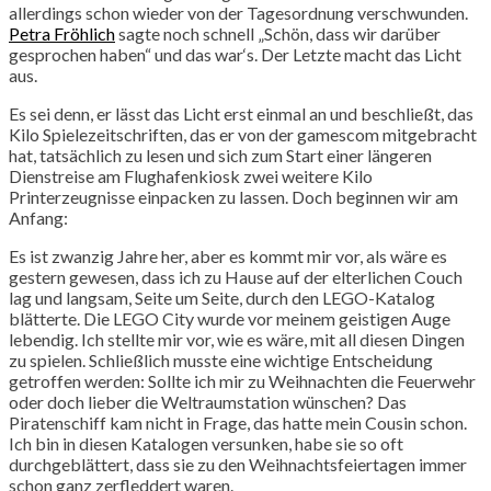
allerdings schon wieder von der Tagesordnung verschwunden.
Petra Fröhlich
sagte noch schnell „Schön, dass wir darüber
gesprochen haben“ und das war‘s. Der Letzte macht das Licht
aus.
Es sei denn, er lässt das Licht erst einmal an und beschließt, das
Kilo Spielezeitschriften, das er von der gamescom mitgebracht
hat, tatsächlich zu lesen und sich zum Start einer längeren
Dienstreise am Flughafenkiosk zwei weitere Kilo
Printerzeugnisse einpacken zu lassen. Doch beginnen wir am
Anfang:
Es ist zwanzig Jahre her, aber es kommt mir vor, als wäre es
gestern gewesen, dass ich zu Hause auf der elterlichen Couch
lag und langsam, Seite um Seite, durch den LEGO-Katalog
blätterte. Die LEGO City wurde vor meinem geistigen Auge
lebendig. Ich stellte mir vor, wie es wäre, mit all diesen Dingen
zu spielen. Schließlich musste eine wichtige Entscheidung
getroffen werden: Sollte ich mir zu Weihnachten die Feuerwehr
oder doch lieber die Weltraumstation wünschen? Das
Piratenschiff kam nicht in Frage, das hatte mein Cousin schon.
Ich bin in diesen Katalogen versunken, habe sie so oft
durchgeblättert, dass sie zu den Weihnachtsfeiertagen immer
schon ganz zerfleddert waren.