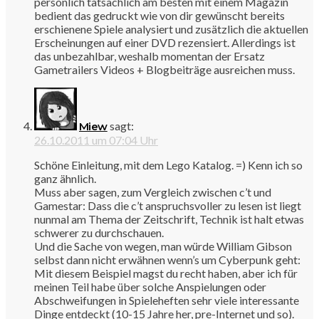
persönlich tatsächlich am besten mit einem Magazin
bedient das gedruckt wie von dir gewünscht bereits
erschienene Spiele analysiert und zusätzlich die aktuellen
Erscheinungen auf einer DVD rezensiert. Allerdings ist
das unbezahlbar, weshalb momentan der Ersatz
Gametrailers Videos + Blogbeiträge ausreichen muss.
sagt:
Miew
26.10.2011 um 07:04 Uhr
Schöne Einleitung, mit dem Lego Katalog. =) Kenn ich so
ganz ähnlich.
Muss aber sagen, zum Vergleich zwischen c’t und
Gamestar: Dass die c’t anspruchsvoller zu lesen ist liegt
nunmal am Thema der Zeitschrift, Technik ist halt etwas
schwerer zu durchschauen.
Und die Sache von wegen, man würde William Gibson
selbst dann nicht erwähnen wenn’s um Cyberpunk geht:
Mit diesem Beispiel magst du recht haben, aber ich für
meinen Teil habe über solche Anspielungen oder
Abschweifungen in Spieleheften sehr viele interessante
Dinge entdeckt (10-15 Jahre her, pre-Internet und so).