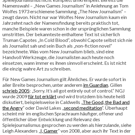
Namenswahl – „New Games Journalism“ in Anlehnung an Tom
Wolfes 1973 erschienene Sammlung „The New Journalism“ –
zeugt davon. Nicht nur war Wolfes New Journalism kaum ein
Jahrzehnt nach der Namensfindung bereits praktisch tot,
manche Beispiele waren schon in der ursprünglichen Sammlung
umstritten. Der bekannteste enthaltene Text ist sicherlich
Truman Capotes „In Cold Blood“, obwohl Capote selbst sich nie
als Journalist sah und sein Buch als „non-fiction novel“
bezeichnete. Was vom New Journalism blieb, sind eine
Handvoll Werkzeuge, die Journalisten auch heute noch
einsetzen, wann immer es ihnen sinnvoll erscheint. Es ist nicht
die einzig wahre Art zu schreiben.
Für New Games Journalism gilt Ähnliches. Er wurde sofort in
aller Breite besprochen, unter anderem
im Guardian
. Gillen
schrieb 2005
: „Sorry. It’s all got entirely out of control.“ NGJ
wurde 2009
für tot erklärt
und wird trotzdem bis heute heiß
diskutiert, beispielsweise in Caldwells „
The Good, the Bad and
the Angry
“ oder David Lakes „
second meditation
“. Überhaupt
scheint mir im englischen Sprachraum häufiger, offener und
öffentlicher über Entwicklung und Relevanz des
Spielejournalismus gesprochen zu werden als hierzulande, siehe
Leigh Alexanders „
I, Gamer
“ von 2008, aber auch ihr Text in der