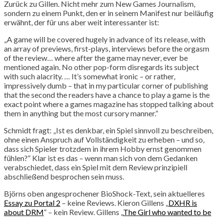
Zurück zu Gillen. Nicht mehr zum New Games Journalism,
sondern zu einem Punkt, den er in seinem Manifest nur beiläufig
erwähnt, der für uns aber weit interessanter ist:
„A game will be covered hugely in advance of its release, with
an array of previews, first-plays, interviews before the orgasm
of the review… where after the game may never, ever be
mentioned again. No other pop-form disregards its subject
with such alacrity. … It’s somewhat ironic – or rather,
impressively dumb – that in my particular corner of publishing
that the second the readers have a chance to play a game is the
exact point where a games magazine has stopped talking about
them in anything but the most cursory manner.”
Schmidt fragt: „Ist es denkbar, ein Spiel sinnvoll zu beschreiben,
ohne einen Anspruch auf Vollständigkeit zu erheben – und so,
dass sich Spieler trotzdem in ihrem Hobby ernst genommen
fühlen?“ Klar ist es das – wenn man sich von dem Gedanken
verabschiedet, dass ein Spiel mit dem Review prinzipiell
abschließend besprochen sein muss.
Björns oben angesprochener BioShock-Text, sein aktuelleres
Essay zu Portal 2
– keine Reviews. Kieron Gillens „
DXHR is
about DRM
“ – kein Review. Gillens „
The Girl who wanted to be