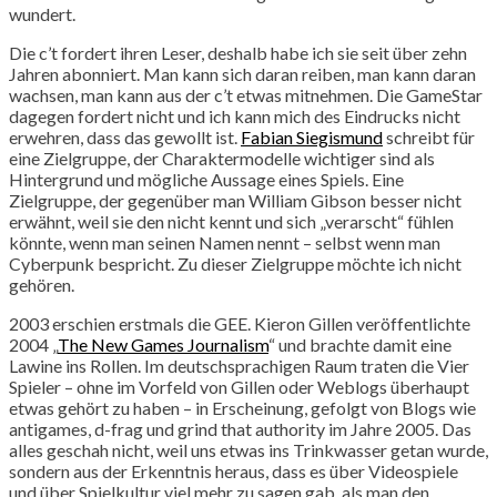
wundert.
Die c’t fordert ihren Leser, deshalb habe ich sie seit über zehn
Jahren abonniert. Man kann sich daran reiben, man kann daran
wachsen, man kann aus der c’t etwas mitnehmen. Die GameStar
dagegen fordert nicht und ich kann mich des Eindrucks nicht
erwehren, dass das gewollt ist.
Fabian Siegismund
schreibt für
eine Zielgruppe, der Charaktermodelle wichtiger sind als
Hintergrund und mögliche Aussage eines Spiels. Eine
Zielgruppe, der gegenüber man William Gibson besser nicht
erwähnt, weil sie den nicht kennt und sich „verarscht“ fühlen
könnte, wenn man seinen Namen nennt – selbst wenn man
Cyberpunk bespricht. Zu dieser Zielgruppe möchte ich nicht
gehören.
2003 erschien erstmals die GEE. Kieron Gillen veröffentlichte
2004 „
The New Games Journalism
“ und brachte damit eine
Lawine ins Rollen. Im deutschsprachigen Raum traten die Vier
Spieler – ohne im Vorfeld von Gillen oder Weblogs überhaupt
etwas gehört zu haben – in Erscheinung, gefolgt von Blogs wie
antigames, d-frag und grind that authority im Jahre 2005. Das
alles geschah nicht, weil uns etwas ins Trinkwasser getan wurde,
sondern aus der Erkenntnis heraus, dass es über Videospiele
und über Spielkultur viel mehr zu sagen gab, als man den