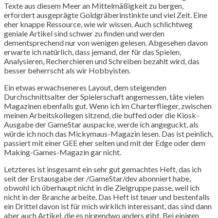
Texte aus diesem Meer an Mittelmäßigkeit zu bergen,
erfordert ausgeprägte Goldgräberinstinkte und viel Zeit. Eine
eher knappe Ressource, wie wir wissen. Auch schlichtweg
geniale Artikel sind schwer zu finden und werden
dementsprechend nur von wenigen gelesen. Abgesehen davon
erwarte ich natürlich, dass jemand, der für das Spielen,
Analysieren, Recherchieren und Schreiben bezahlt wird, das
besser beherrscht als wir Hobbyisten.
Ein etwas erwachseneres Layout, dem steigenden
Durchschnittsalter der Spielerschaft angemessen, täte vielen
Magazinen ebenfalls gut. Wenn ich im Charterflieger, zwischen
meinen Arbeitskollegen sitzend, die buffed oder die Kiosk-
Ausgabe der GameStar auspacke, werde ich angeguckt, als
würde ich noch das Mickymaus-Magazin lesen. Das ist peinlich,
passiert mit einer GEE eher selten und mit der Edge oder dem
Making-Games-Magazin gar nicht.
Letzteres ist insgesamt ein sehr gut gemachtes Heft, das ich
seit der Erstausgabe der /GameStar/dev abonniert habe,
obwohl ich überhaupt nicht in die Zielgruppe passe, weil ich
nicht in der Branche arbeite. Das Heft ist teuer und bestenfalls
ein Drittel davon ist für mich wirklich interessant, das sind dann
aber auch Artikel, die es nirgendwo anders gibt. Bei einigen