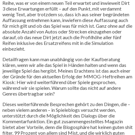
Reihe, was er von einem neuen Teil erwartet und inwieweit Dirt
3 diese Erwartungen erfüllt – auf den Punkt, mit verdammt
wenig Text, aber trotzdem so, dass ich aus seiner begründeten
Auffassung entnehmen kann, inwiefern diese Auffassung auch
für mich gilt und ob das Spiel was für mich ist. Ganz ohne auf die
absolute Anzahl von Autos oder Strecken einzugehen oder
darauf, ob das neue Dirt jetzt auch die Profilhöhe aller fünf
Reifen inklusive des Ersatzreifens mit in die Simulation
einbezieht.
Detailfragen kann man unabhängig von der Kaufberatung
klären, wenn wir alle das Spiel in Händen halten und wenn das
jeweilige Spiel das hergibt. Meines Erachtens ist das auch einer
der Gründe für den aktuellen Erfolg der MMOG-Heftreihen am
Kiosk: Hier wird weiterführend über Spiele gesprochen,
während wir sie spielen. Warum sollte das nicht auf andere
Genres übertragbar sein?
Dieses weiterführende Besprechen gehört zu den Dingen, die –
neben vielem anderen – in Spieleblogs versucht werden,
unterstützt durch die Möglichkeit des Dialogs über die
Kommentarfunktion. Ein gut zusammengestelltes Magazin
bietet aber Vorteile, denn die Blogosphäre hat keinen guten shit
filter. 99 Prozent von allem sind Mist, und die wirklich guten