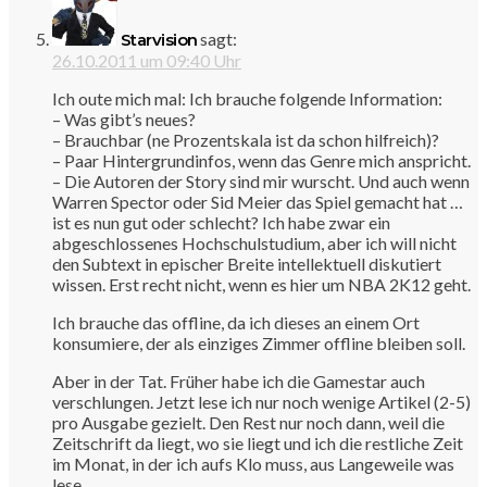
sagt:
Starvision
26.10.2011 um 09:40 Uhr
Ich oute mich mal: Ich brauche folgende Information:
– Was gibt’s neues?
– Brauchbar (ne Prozentskala ist da schon hilfreich)?
– Paar Hintergrundinfos, wenn das Genre mich anspricht.
– Die Autoren der Story sind mir wurscht. Und auch wenn
Warren Spector oder Sid Meier das Spiel gemacht hat …
ist es nun gut oder schlecht? Ich habe zwar ein
abgeschlossenes Hochschulstudium, aber ich will nicht
den Subtext in epischer Breite intellektuell diskutiert
wissen. Erst recht nicht, wenn es hier um NBA 2K12 geht.
Ich brauche das offline, da ich dieses an einem Ort
konsumiere, der als einziges Zimmer offline bleiben soll.
Aber in der Tat. Früher habe ich die Gamestar auch
verschlungen. Jetzt lese ich nur noch wenige Artikel (2-5)
pro Ausgabe gezielt. Den Rest nur noch dann, weil die
Zeitschrift da liegt, wo sie liegt und ich die restliche Zeit
im Monat, in der ich aufs Klo muss, aus Langeweile was
lese.