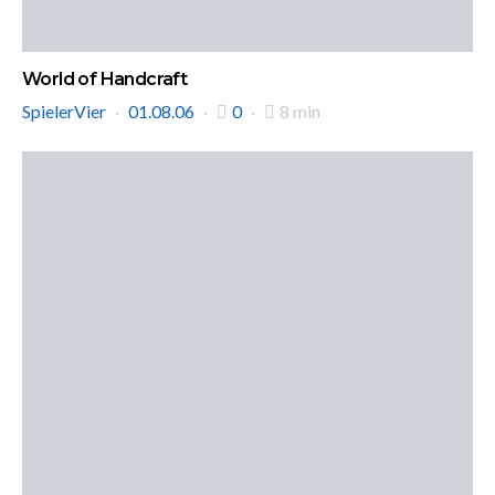
World of Handcraft
SpielerVier
01.08.06
0
8 min