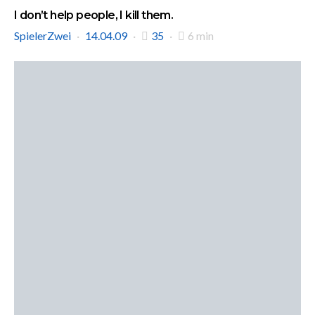
I don’t help people, I kill them.
SpielerZwei
14.04.09
35
6 min