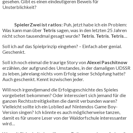
gesehen. Gibt es einen eindeutigeren Beweis für
Unsterblichkeit?
SpielerZwei ist ratlos:
Puh, jetzt habe ich ein Problem:
Was kann man über
Tetris
sagen, was in den letzten 25 Jahren
nicht schon tausendmal gesagt wurde?
Tetris
.
Tetris
.
Tetris
…
Soll ich auf das Spielprinzip eingehen? – Einfach aber genial.
Geschenkt.
Soll ich noch einmal die traurige Story von
Alexei Paschitnow
erzählen, der aufgrund des Umstandes, in der damaligen UDSSR
zu leben, jahrelang nichts vom Erfolg seiner Schöpfung hatte?
Auch geschenkt. Kennt inzwischen jeder.
Will noch irgendjemand die Erfolgsgeschichte des Spieles
vorgebetet bekommen? Oder interessiert sich jemand für die
ganzen Rechtsstreitigkeiten die damit verbunden waren?
Vielleicht sollte ich ein Loblied auf Nintendos Game Boy-
Version singen? Ich könnte es auch möglicherweise tanzen,
damit es für unsere Leser von der Waldorfschule interessanter
wird…