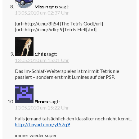
sagt:
Missingno.
13.05.2010 um 02:37 Uhr
[url=http://u.nu/8ij54]The Tetris God[/url]
[url=http://u.nu/6dkp9]Tetris Hell[/url]
sagt:
Chris
13.05.2010 um 15:01 Uhr
Das Im-Schlaf-Weiterspielen ist mir mit Tetris nie
passiert – sondern erst mit Lumines auf der PSP.
sagt:
Elmex
13.05.2010 um 15:22 Uhr
Falls jemand tatsächlich den klassiker noch nicht kennt..
http://tinyurl.com/yt57q9
immer wieder süper