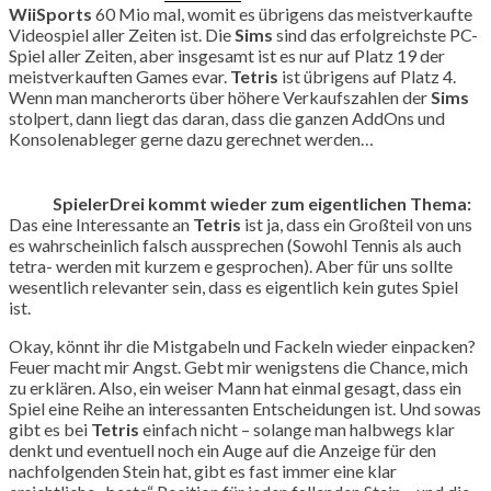
WiiSports
60 Mio mal, womit es übrigens das meistverkaufte
Videospiel aller Zeiten ist. Die
Sims
sind das erfolgreichste PC-
Spiel aller Zeiten, aber insgesamt ist es nur auf Platz 19 der
meistverkauften Games evar.
Tetris
ist übrigens auf Platz 4.
Wenn man mancherorts über höhere Verkaufszahlen der
Sims
stolpert, dann liegt das daran, dass die ganzen AddOns und
Konsolenableger gerne dazu gerechnet werden…
SpielerDrei kommt wieder zum eigentlichen Thema:
Das eine Interessante an
Tetris
ist ja, dass ein Großteil von uns
es wahrscheinlich falsch aussprechen (Sowohl Tennis als auch
tetra- werden mit kurzem e gesprochen). Aber für uns sollte
wesentlich relevanter sein, dass es eigentlich kein gutes Spiel
ist.
Okay, könnt ihr die Mistgabeln und Fackeln wieder einpacken?
Feuer macht mir Angst. Gebt mir wenigstens die Chance, mich
zu erklären. Also, ein weiser Mann hat einmal gesagt, dass ein
Spiel eine Reihe an interessanten Entscheidungen ist. Und sowas
gibt es bei
Tetris
einfach nicht – solange man halbwegs klar
denkt und eventuell noch ein Auge auf die Anzeige für den
nachfolgenden Stein hat, gibt es fast immer eine klar