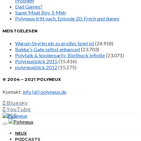
Problem
Dad Games?
Super Meat Boy 3-Meh
Polyneux tritt nach. Episode 20: Frech und dumm
MEISTGELESEN
Warum Skyrim ein zu großes Spiel ist
(24.918)
Baldur’s Gate selbst enhanced
(23.703)
Polytalk & Spoilerparty: BioShock Infinite
(23.071)
Polyreuxblick 2015
(15.416)
polyreuxblick 2012
(15.275)
© 2004 – 2021 POLYNEUX
Kontakt:
info (at) polyneux.de
Bluesky
YouTube
RSS
NEUX
PODCASTS