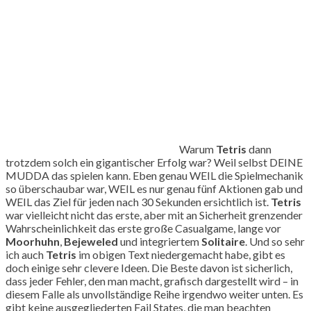
Warum
Tetris
dann
trotzdem solch ein gigantischer Erfolg war? Weil selbst DEINE
MUDDA das spielen kann. Eben genau WEIL die Spielmechanik
so überschaubar war, WEIL es nur genau fünf Aktionen gab und
WEIL das Ziel für jeden nach 30 Sekunden ersichtlich ist.
Tetris
war vielleicht nicht das erste, aber mit an Sicherheit grenzender
Wahrscheinlichkeit das erste große Casualgame, lange vor
Moorhuhn
,
Bejeweled
und integriertem
Solitaire
. Und so sehr
ich auch
Tetris
im obigen Text niedergemacht habe, gibt es
doch einige sehr clevere Ideen. Die Beste davon ist sicherlich,
dass jeder Fehler, den man macht, grafisch dargestellt wird – in
diesem Falle als unvollständige Reihe irgendwo weiter unten. Es
gibt keine ausgegliederten Fail States, die man beachten