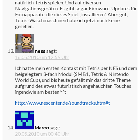
natürlich Tetris spielen. Und auf diversen
Navigationsgeräten. Es gibt sogar Firmware-Updates für
Fotoapparate, die dieses Spiel „installieren“. Aber gut,
Tetris-Waschmaschinen habe ich jetzt noch keine
gesehen.
sagt:
ness
16.05.2010 um 12:59 Uhr
Ich hatte mein ersten Kontakt mit Tetris per NES und dem
beigelegtem 3-fach Modul (SMB1, Tetris & Nintendo
World Cup), und bis heute gefällt mir das dritte Theme
aufgrund des etwas futuristisch angehauchten Touches
irgendwie am besten^^:
http://www.nescenter.de/soundtracks.htm#t
sagt:
Marco
20.05.2010 um 00:40 Uhr