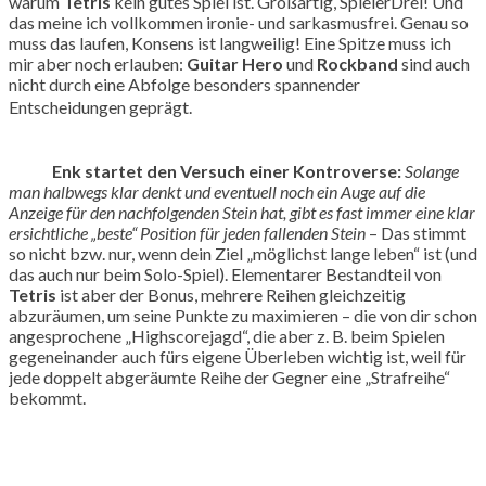
warum
Tetris
kein gutes Spiel ist. Großartig, SpielerDrei! Und
das meine ich vollkommen ironie- und sarkasmusfrei. Genau so
muss das laufen, Konsens ist langweilig! Eine Spitze muss ich
mir aber noch erlauben:
Guitar Hero
und
Rockband
sind auch
nicht durch eine Abfolge besonders spannender
Entscheidungen geprägt.
Enk startet den Versuch einer Kontroverse:
Solange
man halbwegs klar denkt und eventuell noch ein Auge auf die
Anzeige für den nachfolgenden Stein hat, gibt es fast immer eine klar
ersichtliche „beste“ Position für jeden fallenden Stein
– Das stimmt
so nicht bzw. nur, wenn dein Ziel „möglichst lange leben“ ist (und
das auch nur beim Solo-Spiel). Elementarer Bestandteil von
Tetris
ist aber der Bonus, mehrere Reihen gleichzeitig
abzuräumen, um seine Punkte zu maximieren – die von dir schon
angesprochene „Highscorejagd“, die aber z. B. beim Spielen
gegeneinander auch fürs eigene Überleben wichtig ist, weil für
jede doppelt abgeräumte Reihe der Gegner eine „Strafreihe“
bekommt.