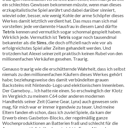
ein schlechtes Gewissen bekommen müsste, wenn man dieses
erzkapitalistische Spiel anrührt und dabei darüber sinniert,
wieviel oder, besser, wie wenig Kohle der arme Schöpfer dieses
Werkes damit letztlich verdient hat. Das muss man sich mal
vorstellen: jede verdammte Hausfrau in diesem Land dürfte
Tetris
kennen und vermutlich sogar schonmal gespielt haben.
Wirklich jede. Vermutlich ist
Tetris
sogar noch tausendmal
bekannter als die
Sims
, die doch offiziell nach wie vor als
erfolgreichstes Spiel aller Zeiten gehandelt werden. Und
trotzdem hat Alexei seinerzeit praktisch keinen Rubel von den
millionenfachen Verkäufen gesehen. Traurig.
Genauso traurig wie die erschütternde Wahrheit, dass ich selbst
niemals zu den millionenfachen Käufern dieses Werkes gehört
habe; beziehungsweise des damit verbündelten grauen
Backsteins mit Nintendo-Logo und elektionischem Innenleben.
Der Gameboy… Ich hatte nie einen. So erschwinglich der Klotz
im Vergleich zu meinem C64 oder anderen modernen
Handhelds seiner Zeit (Game Gear, Lynx) auch gewesen sein
mag, für mich war er immer irgendwie zu teuer. Und meine
Eltern fanden eh schon, dass ich zuviel Spiele, da kam der
Erwerb eines Gasbeton-Blocks, der regelmäßig ganze
Wochenproduktionen an Batterien fraß und schlecht für die