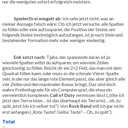
nur die wenigsten sofort erfolgreich meistern.
SpielerDrei wiegelt ab:
Ich sehe jetzt nicht, was an
meiner Aussage falsch wäre: Ob ich jetzt versuche, alle Spalten
zu füllen oder eine aufzusparen, die Position der Steine, um
folgende Steine bestmöglich aufzufangen, ist je nach Stein und
bestehender Formation mehr oder weniger eindeutig.
Enk setzt nach:
Tjaha, das spannende daran ist ja:
wieviele Spalten willst du aufsparen, um wieviele Zeilen
gleichzeitig zu füllen. Reicht dir ein 2×2 Feld, das man mit dem
Quadrat füllen kann, oder muss es die schmale Vierer-Spalte
sein, in der nur das lange rote Element passt, das aber gleich alle
vier Zeilen und den maximalen Bonus bringt. Das sind doch
wahre Freiheitsgrade für ein Computerspiel, die etwa ein
vermeintlich komplexes
Call of Duty
vermissen lässt („töte ich
jetzt den Terroristen… ist das überhaupt ein Terrorist… oh, zu
spät, jetzt bin ich selber tot“). Von
Rock Band
will ich gar nicht
erst anfangen („Rote Taste? Gelbe Taste? – Oh, zu spät“).
Total
0