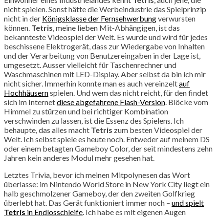
nicht spielen. Sonst hätte die Werbeindustrie das Spielprinzip
nicht in der
Königsklasse der Fernsehwerbung
verwursten
können.
Tetris
, meine lieben Mit-Abhängigen, ist das
bekannteste Videospiel der Welt. Es wurde und wird für jedes
beschissene Elektrogerät, dass zur Wiedergabe von Inhalten
und der Verarbeitung von Benutzereingaben in der Lage ist,
umgesetzt. Ausser vielleicht für Taschenrechner und
Waschmaschinen mit LED-Display. Aber selbst da bin ich mir
nicht sicher. Immerhin konnte man es auch vereinzelt
auf
Hochhäusern
spielen. Und wem das nicht reicht, für den findet
sich im Internet
diese abgefahrene Flash-Version
. Blöcke vom
Himmel zu stürzen und bei richtiger Kombination
verschwinden zu lassen, ist die Essenz des Spielens. Ich
behaupte, das alles macht
Tetris
zum besten Videospiel der
Welt. Ich selbst spiele es heute noch. Entweder auf meinem DS
oder einem betagten Gameboy Color, der seit mindestens zehn
Jahren kein anderes Modul mehr gesehen hat.
Letztes Trivia, bevor ich meinen Mitpolynesen das Wort
überlasse: im Nintendo World Store in New York City liegt ein
halb geschmolzener Gameboy, der den zweiten Golfkrieg
überlebt hat. Das Gerät funktioniert immer noch –
und spielt
Tetris
in Endlosschleife
. Ich habe es mit eigenen Augen