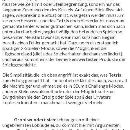
müsste wie Zeitlimit oder Steinbegrenzung, sondern nur das
langsame Zuvollwerden des Kessels. Auf einen Blick lässt sich
sagen, wie prekär die Situation ist, was getan werden muss, um
sie zu verbessern – und das
Tetris
eben dies erlaubt, dass man
gemachte Fehler wieder gutmachen kann, indem man sich nach
unten durcharbeitet, negiert völlig den bei anderen Spielen so
bekannten Neustartswunsch, wenn man kurz nach Beginn
bereits einen Fehler gemacht hat. Dazu noch ein erstaunlich
spaßiger 2-Spieler-Modus sowie die Möglichkeit der
Highscorejagd (die ja das Spielverhalten durchaus verändert),
und heraus kommt eins der bemerkenswertesten Produkte der
Spielegeschichte.
Die Simplizität, die ich oben angriff, ist exakt das, was
Tetris
zum Erfolg gemacht hat – nebenbei erklärt dies auch, warum all
die Nachfolger und -ahmer, sei es in 3D, mit Challenge Modes,
anderer Steinauswahlmethode oder der Möglichkeit zum
Ewigdrehen nie den Erfolg oder Spielspaß des Urvaters
kopieren konnten – manchmal ist weniger viel mehr.
Grobi wundert sich:
Ich fange an mit einer
ungebremsten Lobhudelei, du kommst hier mit Argumenten,