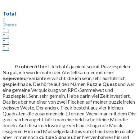
Total
0
Shares
0
0
0
0
Grobi eröffnet:
Ich hab’s ja nicht so mit Puzzlespielen.
Na gut, ich wurde mal in der Abstellkammer mit einer
Bejeweled
-Variante erwischt, die ich sehr, sehr ausführlich
gespielt habe. Die hörte auf den Namen
Puzzle Quest
und war
eine gemeine Verquickung von RPG-Sammelwut und
Puzzlespiel. Sehr, sehr gemein. Habe darin viel Zeit investiert.
Das ist aber nur einer von zwei Flecken auf meiner puzzlefreien
weissen Weste. Der andere Fleck besteht aus vier kleinen
Quadraten, die zusammen ein L formen. Wenn man mit dem Ohr
ganz nah herangeht, hört man eine hektische kleine Melodie
dudeln. Auf diese merkwürdige vertraut klingende Musik
reagieren Hirn und Muskelgedächtnis sofort und senden uralte,
aber immer noch gültige Signale über Nervenbahnen hin und