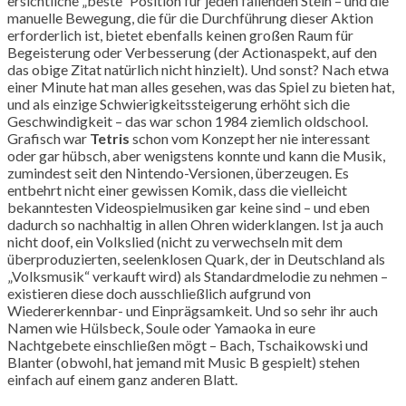
ersichtliche „beste“ Position für jeden fallenden Stein – und die
manuelle Bewegung, die für die Durchführung dieser Aktion
erforderlich ist, bietet ebenfalls keinen großen Raum für
Begeisterung oder Verbesserung (der Actionaspekt, auf den
das obige Zitat natürlich nicht hinzielt). Und sonst? Nach etwa
einer Minute hat man alles gesehen, was das Spiel zu bieten hat,
und als einzige Schwierigkeitssteigerung erhöht sich die
Geschwindigkeit – das war schon 1984 ziemlich oldschool.
Grafisch war
Tetris
schon vom Konzept her nie interessant
oder gar hübsch, aber wenigstens konnte und kann die Musik,
zumindest seit den Nintendo-Versionen, überzeugen. Es
entbehrt nicht einer gewissen Komik, dass die vielleicht
bekanntesten Videospielmusiken gar keine sind – und eben
dadurch so nachhaltig in allen Ohren widerklangen. Ist ja auch
nicht doof, ein Volkslied (nicht zu verwechseln mit dem
überproduzierten, seelenklosen Quark, der in Deutschland als
„Volksmusik“ verkauft wird) als Standardmelodie zu nehmen –
existieren diese doch ausschließlich aufgrund von
Wiedererkennbar- und Einprägsamkeit. Und so sehr ihr auch
Namen wie Hülsbeck, Soule oder Yamaoka in eure
Nachtgebete einschließen mögt – Bach, Tschaikowski und
Blanter (obwohl, hat jemand mit Music B gespielt) stehen
einfach auf einem ganz anderen Blatt.