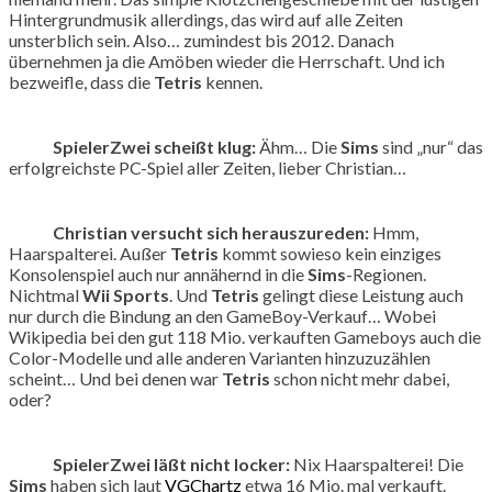
Hintergrundmusik allerdings, das wird auf alle Zeiten
unsterblich sein. Also… zumindest bis 2012. Danach
übernehmen ja die Amöben wieder die Herrschaft. Und ich
bezweifle, dass die
Tetris
kennen.
SpielerZwei scheißt klug:
Ähm… Die
Sims
sind „nur“ das
erfolgreichste PC-Spiel aller Zeiten, lieber Christian…
Christian versucht sich herauszureden:
Hmm,
Haarspalterei. Außer
Tetris
kommt sowieso kein einziges
Konsolenspiel auch nur annähernd in die
Sims
-Regionen.
Nichtmal
Wii Sports
. Und
Tetris
gelingt diese Leistung auch
nur durch die Bindung an den GameBoy-Verkauf… Wobei
Wikipedia bei den gut 118 Mio. verkauften Gameboys auch die
Color-Modelle und alle anderen Varianten hinzuzuzählen
scheint… Und bei denen war
Tetris
schon nicht mehr dabei,
oder?
SpielerZwei läßt nicht locker:
Nix Haarspalterei! Die
Sims
haben sich laut
VGChartz
etwa 16 Mio. mal verkauft.