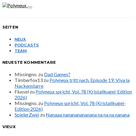
SEITEN
NEUX
PODCASTS
TEAM
NEUESTE KOMMENTARE
Missingno.
zu
Dad Games?
Timberfox13
zu
Polyneux tritt nach. Episode 19: Viva la
Nackenstarre
Flussel
zu
Polyneux spricht, Vol. 78 (Kristallkugel-Edition
2026)
Missingno.
zu
Polyneux spricht, Vol. 78 (Kristallkugel-
Edition 2026)
SpielerZwei
zu
Nanaaa nanananananana na na na nanana
VIEUX