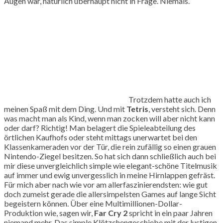
Augen war, natürlich überhaupt nicht in Frage. Niemals.
Trotzdem hatte auch ich
meinen Spaß mit dem Ding. Und mit
Tetris
, versteht sich. Denn
was macht man als Kind, wenn man zocken will aber nicht kann
oder darf? Richtig! Man belagert die Spieleabteilung des
örtlichen Kaufhofs oder steht mittags unerwartet bei den
Klassenkameraden vor der Tür, die rein zufällig so einen grauen
Nintendo-Ziegel besitzen. So hat sich dann schließlich auch bei
mir diese unvergleichlich simple wie elegant-schöne Titelmusik
auf immer und ewig unvergesslich in meine Hirnlappen gefräst.
Für mich aber nach wie vor am allerfaszinierendsten: wie gut
doch zumeist gerade die allersimpelsten Games auf lange Sicht
begeistern können. Über eine Multimillionen-Dollar-
Produktion wie, sagen wir,
Far Cry 2
spricht in ein paar Jahren
niemand mehr. Das simple Klötzchengeschiebe mit der lustigen