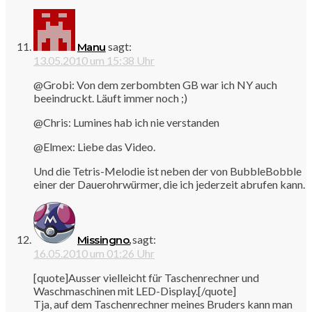
sagt:
Manu
13.05.2010 um 15:38 Uhr
@Grobi: Von dem zerbombten GB war ich NY auch
beeindruckt. Läuft immer noch ;)
@Chris: Lumines hab ich nie verstanden
@Elmex: Liebe das Video.
Und die Tetris-Melodie ist neben der von BubbleBobble
einer der Dauerohrwürmer, die ich jederzeit abrufen kann.
sagt:
Missingno.
16.05.2010 um 01:26 Uhr
[quote]Ausser vielleicht für Taschenrechner und
Waschmaschinen mit LED-Display.[/quote]
Tja, auf dem Taschenrechner meines Bruders kann man