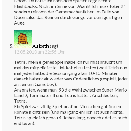
Doom. Da hatte ich nach dem Spielen regelrechte
Flashbacks. Nicht im Sinne von „Wahh! Ich muss töten!!“,
sondern rein von der Gamemechanik her. Im Falle von
Doom also das Rennen durch Gänge vor dem geistigen
Auge.
sagt:
Aulbath
12.05.2010 um 22:56 Uhr
Tetris.. mein eigenes Spiel habe ich nur missbraucht um
mal das mitgelieferte Linkkabel zu testen (weil Tetris nun
mal jeder hatte, die Session ging afair 10-15 Minuten,
danach haben wir wieder was Ordentliches gespielt, jeder
an seinem Gameboy).
Ansonsten, wenn man ’93 die Wahl zwischen Super Mario
Land 2, Terminator II und Tetris hatte… Arschlecken,
Tetris.
Ein Spiel was völlig Spiel-unafine Menschen gut finden
konnte nichts sein (und mal ganz ehrlich, ist auch nichts…
Tetris spiele ich genau 4 Reihen lang, danach ödet es mich
endlos an).