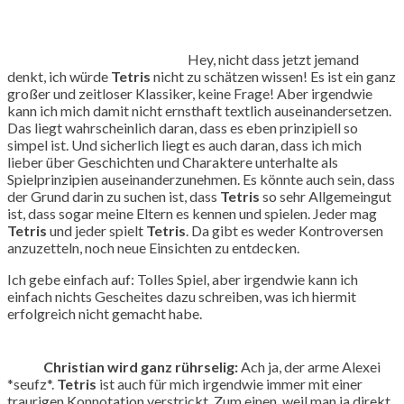
Hey, nicht dass jetzt jemand
denkt, ich würde
Tetris
nicht zu schätzen wissen! Es ist ein ganz
großer und zeitloser Klassiker, keine Frage! Aber irgendwie
kann ich mich damit nicht ernsthaft textlich auseinandersetzen.
Das liegt wahrscheinlich daran, dass es eben prinzipiell so
simpel ist. Und sicherlich liegt es auch daran, dass ich mich
lieber über Geschichten und Charaktere unterhalte als
Spielprinzipien auseinanderzunehmen. Es könnte auch sein, dass
der Grund darin zu suchen ist, dass
Tetris
so sehr Allgemeingut
ist, dass sogar meine Eltern es kennen und spielen. Jeder mag
Tetris
und jeder spielt
Tetris
. Da gibt es weder Kontroversen
anzuzetteln, noch neue Einsichten zu entdecken.
Ich gebe einfach auf: Tolles Spiel, aber irgendwie kann ich
einfach nichts Gescheites dazu schreiben, was ich hiermit
erfolgreich nicht gemacht habe.
Christian wird ganz rührselig:
Ach ja, der arme Alexei
*seufz*.
Tetris
ist auch für mich irgendwie immer mit einer
traurigen Konnotation verstrickt. Zum einen, weil man ja direkt