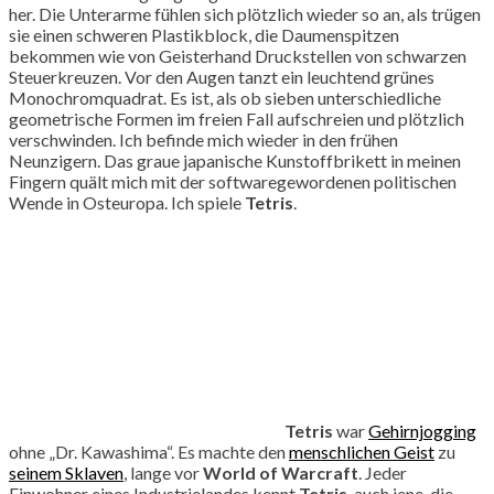
her. Die Unterarme fühlen sich plötzlich wieder so an, als trügen
sie einen schweren Plastikblock, die Daumenspitzen
bekommen wie von Geisterhand Druckstellen von schwarzen
Steuerkreuzen. Vor den Augen tanzt ein leuchtend grünes
Monochromquadrat. Es ist, als ob sieben unterschiedliche
geometrische Formen im freien Fall aufschreien und plötzlich
verschwinden. Ich befinde mich wieder in den frühen
Neunzigern. Das graue japanische Kunstoffbrikett in meinen
Fingern quält mich mit der softwaregewordenen politischen
Wende in Osteuropa. Ich spiele
Tetris
.
Tetris
war
Gehirnjogging
ohne „Dr. Kawashima“. Es machte den
menschlichen Geist
zu
seinem Sklaven
, lange vor
World of Warcraft
. Jeder
Einwohner eines Industrielandes kennt
Tetris
, auch jene, die