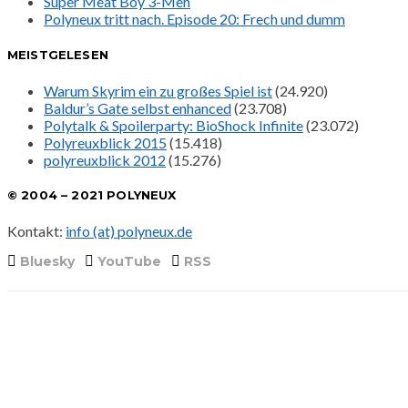
Super Meat Boy 3-Meh
Polyneux tritt nach. Episode 20: Frech und dumm
MEISTGELESEN
Warum Skyrim ein zu großes Spiel ist
(24.920)
Baldur’s Gate selbst enhanced
(23.708)
Polytalk & Spoilerparty: BioShock Infinite
(23.072)
Polyreuxblick 2015
(15.418)
polyreuxblick 2012
(15.276)
© 2004 – 2021 POLYNEUX
Kontakt:
info (at) polyneux.de
Bluesky
YouTube
RSS