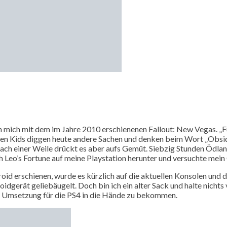
 ich mich mit dem im Jahre 2010 erschienenen Fallout: New Vegas. „
oolen Kids diggen heute andere Sachen und denken beim Wort „Obsid
nach einer Weile drückt es aber aufs Gemüt. Siebzig Stunden Ödl
h Leo’s Fortune auf meine Playstation herunter und versuchte mein
droid erschienen, wurde es kürzlich auf die aktuellen Konsolen und 
oidgerät geliebäugelt. Doch bin ich ein alter Sack und halte nichts
e Umsetzung für die PS4 in die Hände zu bekommen.