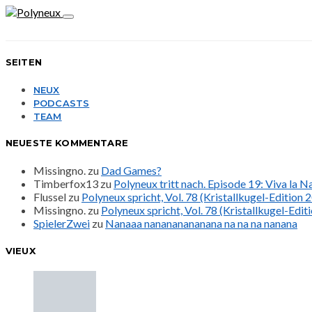
SEITEN
NEUX
PODCASTS
TEAM
NEUESTE KOMMENTARE
Missingno.
zu
Dad Games?
Timberfox13
zu
Polyneux tritt nach. Episode 19: Viva la 
Flussel
zu
Polyneux spricht, Vol. 78 (Kristallkugel-Edition 
Missingno.
zu
Polyneux spricht, Vol. 78 (Kristallkugel-Edit
SpielerZwei
zu
Nanaaa nanananananana na na na nanana
VIEUX