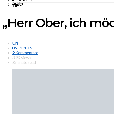
PODCASTS
Artikel
TEAM
„Herr Ober, ich m
Urs
06.11.2015
9 Kommentare
3.9K views
3 minute read