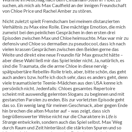
suchen, als mich als Max Caulfield an der innigen Freundschaft
von Chloe Price und Rachel Amber zu stören.
Nicht zuletzt spielt Fremdscham bei meinem distanzierten
Verhältnis zu Max eine Rolle. Eine mächtige Emotion, die mich
zumeist bei den peinlichen Gesprächen in den ersten drei
Episoden zwischen Max und Chloe heimsuchte. Max war mir zu
defensiv und Chloe so dermaßen zu pseudocool, dass ich nach
vielen krassen Gesprächen zwischen den Beiden gerne das
Weite und direkt eine neue Freundin für Max gesucht hätte –
aber diese Wahl ließ mir das Spiel leider nicht. Ja, natürlich, es
sind die Traumata, die die arme Chloe in diese nervig-
spätpubertäre Rebellin-Rolle trieb, aber, bitte schön, das geht
auch anders bzw. hoffe ich doch sehr, dass es anders geht, denn
viele traumatisierte Teenie-Mädchen aus den USA kenne ich
persönlich nicht. Jedenfalls: Chloes gesamtes Repertoire
scheint mit auswendig gelernten Slogans zu beginnen und mit
gestanzten Parolen zu enden. Bis zur vorletzten Episode geht
das so. Ein wenig lang für meinen Geschmack, aber gegen Ende
hin brechen die alten Muster auf – was zeigt, dass sich
begrüßenswerter Weise nicht nur die Charaktere in
Life is
Strange
entwickeln, sondern auch das Spiel selbst. Max´Weg
durch Raum und Zeit hinterlässt die stärksten Spuren und so