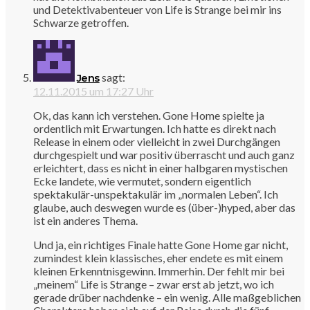
und Detektivabenteuer von Life is Strange bei mir ins
Schwarze getroffen.
sagt:
Jens
12.11.2015 um 17:27 Uhr
Ok, das kann ich verstehen. Gone Home spielte ja
ordentlich mit Erwartungen. Ich hatte es direkt nach
Release in einem oder vielleicht in zwei Durchgängen
durchgespielt und war positiv überrascht und auch ganz
erleichtert, dass es nicht in einer halbgaren mystischen
Ecke landete, wie vermutet, sondern eigentlich
spektakulär-unspektakulär im „normalen Leben“. Ich
glaube, auch deswegen wurde es (über-)hyped, aber das
ist ein anderes Thema.
Und ja, ein richtiges Finale hatte Gone Home gar nicht,
zumindest klein klassisches, eher endete es mit einem
kleinen Erkenntnisgewinn. Immerhin. Der fehlt mir bei
„meinem“ Life is Strange – zwar erst ab jetzt, wo ich
gerade drüber nachdenke – ein wenig. Alle maßgeblichen