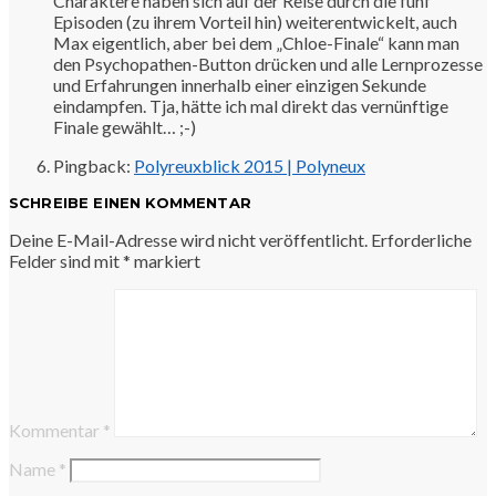
Charaktere haben sich auf der Reise durch die fünf
Episoden (zu ihrem Vorteil hin) weiterentwickelt, auch
Max eigentlich, aber bei dem „Chloe-Finale“ kann man
den Psychopathen-Button drücken und alle Lernprozesse
und Erfahrungen innerhalb einer einzigen Sekunde
eindampfen. Tja, hätte ich mal direkt das vernünftige
Finale gewählt… ;-)
Pingback:
Polyreuxblick 2015 | Polyneux
SCHREIBE EINEN KOMMENTAR
Deine E-Mail-Adresse wird nicht veröffentlicht.
Erforderliche
Felder sind mit
*
markiert
Kommentar
*
Name
*