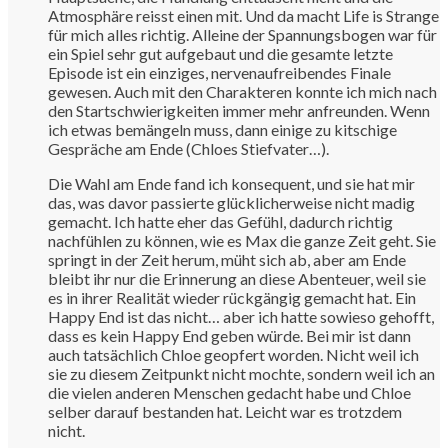
Atmosphäre reisst einen mit. Und da macht Life is Strange
für mich alles richtig. Alleine der Spannungsbogen war für
ein Spiel sehr gut aufgebaut und die gesamte letzte
Episode ist ein einziges, nervenaufreibendes Finale
gewesen. Auch mit den Charakteren konnte ich mich nach
den Startschwierigkeiten immer mehr anfreunden. Wenn
ich etwas bemängeln muss, dann einige zu kitschige
Gespräche am Ende (Chloes Stiefvater…).
Die Wahl am Ende fand ich konsequent, und sie hat mir
das, was davor passierte glücklicherweise nicht madig
gemacht. Ich hatte eher das Gefühl, dadurch richtig
nachfühlen zu können, wie es Max die ganze Zeit geht. Sie
springt in der Zeit herum, müht sich ab, aber am Ende
bleibt ihr nur die Erinnerung an diese Abenteuer, weil sie
es in ihrer Realität wieder rückgängig gemacht hat. Ein
Happy End ist das nicht… aber ich hatte sowieso gehofft,
dass es kein Happy End geben würde. Bei mir ist dann
auch tatsächlich Chloe geopfert worden. Nicht weil ich
sie zu diesem Zeitpunkt nicht mochte, sondern weil ich an
die vielen anderen Menschen gedacht habe und Chloe
selber darauf bestanden hat. Leicht war es trotzdem
nicht.