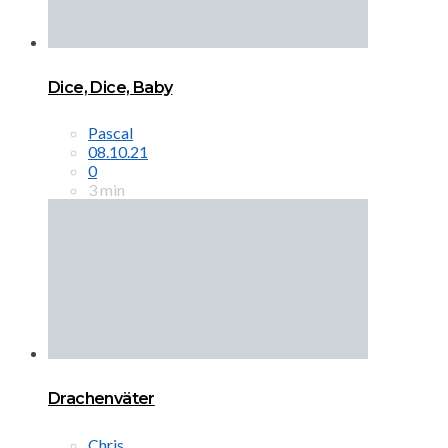
Dice, Dice, Baby
Pascal
08.10.21
0
3 min
Drachenväter
Chris