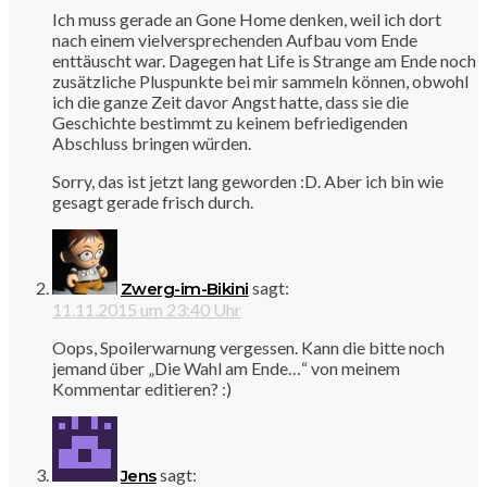
Ich muss gerade an Gone Home denken, weil ich dort
nach einem vielversprechenden Aufbau vom Ende
enttäuscht war. Dagegen hat Life is Strange am Ende noch
zusätzliche Pluspunkte bei mir sammeln können, obwohl
ich die ganze Zeit davor Angst hatte, dass sie die
Geschichte bestimmt zu keinem befriedigenden
Abschluss bringen würden.
Sorry, das ist jetzt lang geworden :D. Aber ich bin wie
gesagt gerade frisch durch.
sagt:
Zwerg-im-Bikini
11.11.2015 um 23:40 Uhr
Oops, Spoilerwarnung vergessen. Kann die bitte noch
jemand über „Die Wahl am Ende…“ von meinem
Kommentar editieren? :)
sagt:
Jens