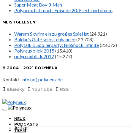
Super Meat Boy 3-Meh
Polyneux tritt nach. Episode 20: Frech und dumm
MEISTGELESEN
Warum Skyrim ein zu großes Spiel ist
(24.921)
Baldur’s Gate selbst enhanced
(23.708)
Polytalk & Spoilerparty: BioShock Infinite
(23.072)
Polyreuxblick 2015
(15.418)
polyreuxblick 2012
(15.277)
© 2004 – 2021 POLYNEUX
Kontakt:
info (at) polyneux.de
Bluesky
YouTube
RSS
NEUX
PODCASTS
Artikel
TEAM