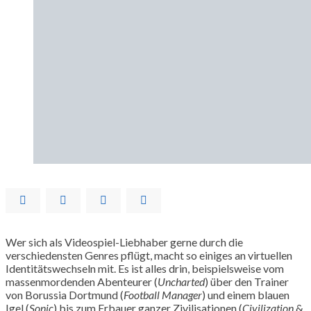
Wer sich als Videospiel-Liebhaber gerne durch die
verschiedensten Genres pflügt, macht so einiges an virtuellen
Identitätswechseln mit. Es ist alles drin, beispielsweise vom
massenmordenden Abenteurer (
Uncharted
) über den Trainer
von Borussia Dortmund (
Football Manager
) und einem blauen
Igel (
Sonic
) bis zum Erbauer ganzer Zivilisationen (
Civilization
&