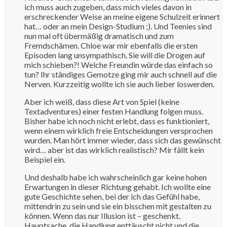
ich muss auch zugeben, dass mich vieles davon in
erschreckender Weise an meine eigene Schulzeit erinnert
hat… oder an mein Design-Studium ;). Und Teenies sind
nun mal oft übermäßig dramatisch und zum
Fremdschämen. Chloe war mir ebenfalls die ersten
Episoden lang unsympathisch. Sie will die Drogen auf
mich schieben?! Welche Freundin würde das einfach so
tun? Ihr ständiges Gemotze ging mir auch schnell auf die
Nerven. Kurzzeitig wollte ich sie auch lieber loswerden.
Aber ich weiß, dass diese Art von Spiel (keine
Textadventures) einer festen Handlung folgen muss.
Bisher habe ich noch nicht erlebt, dass es funktioniert,
wenn einem wirklich freie Entscheidungen versprochen
wurden. Man hört immer wieder, dass sich das gewünscht
wird… aber ist das wirklich realistisch? Mir fällt kein
Beispiel ein.
Und deshalb habe ich wahrscheinlich gar keine hohen
Erwartungen in dieser Richtung gehabt. Ich wollte eine
gute Geschichte sehen, bei der ich das Gefühl habe,
mittendrin zu sein und sie ein bisschen mit gestalten zu
können. Wenn das nur Illusion ist – geschenkt.
Hauptsache, die Handlung enttäuscht nicht und die