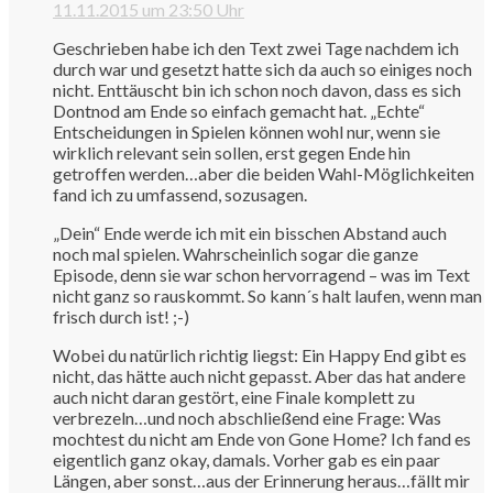
11.11.2015 um 23:50 Uhr
Geschrieben habe ich den Text zwei Tage nachdem ich
durch war und gesetzt hatte sich da auch so einiges noch
nicht. Enttäuscht bin ich schon noch davon, dass es sich
Dontnod am Ende so einfach gemacht hat. „Echte“
Entscheidungen in Spielen können wohl nur, wenn sie
wirklich relevant sein sollen, erst gegen Ende hin
getroffen werden…aber die beiden Wahl-Möglichkeiten
fand ich zu umfassend, sozusagen.
„Dein“ Ende werde ich mit ein bisschen Abstand auch
noch mal spielen. Wahrscheinlich sogar die ganze
Episode, denn sie war schon hervorragend – was im Text
nicht ganz so rauskommt. So kann´s halt laufen, wenn man
frisch durch ist! ;-)
Wobei du natürlich richtig liegst: Ein Happy End gibt es
nicht, das hätte auch nicht gepasst. Aber das hat andere
auch nicht daran gestört, eine Finale komplett zu
verbrezeln…und noch abschließend eine Frage: Was
mochtest du nicht am Ende von Gone Home? Ich fand es
eigentlich ganz okay, damals. Vorher gab es ein paar
Längen, aber sonst…aus der Erinnerung heraus…fällt mir