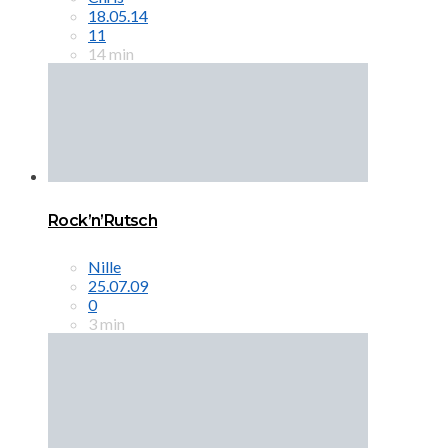
18.05.14
11
14 min
Rock’n’Rutsch
Nille
25.07.09
0
3 min