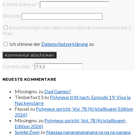
E-Mail-Adresse
*
Website
Benachrichtige mich über nachfolgende Kommentare per E-
Mail.
Ich stimme der
Datenschutzerklärung
zu
Current ye@r
*
NEUESTE KOMMENTARE
Missingno.
zu
Dad Games?
Timberfox13
zu
Polyneux tritt nach. Episode 19: Viva la
Nackenstarre
Flussel
zu
Polyneux spricht, Vol. 78 (Kristallkugel-Edition
2026)
Missingno.
zu
Polyneux spricht, Vol. 78 (Kristallkugel-
Edition 2026)
SpielerZwei
zu
Nanaaa nanananananana na na na nanana