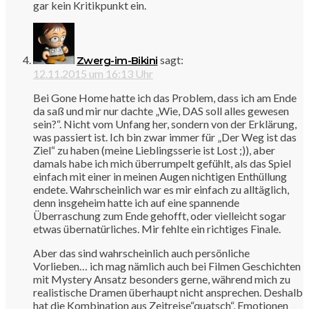
gar kein Kritikpunkt ein.
sagt:
Zwerg-im-Bikini
12.11.2015 um 16:13 Uhr
Bei Gone Home hatte ich das Problem, dass ich am Ende
da saß und mir nur dachte „Wie, DAS soll alles gewesen
sein?“. Nicht vom Unfang her, sondern von der Erklärung,
was passiert ist. Ich bin zwar immer für „Der Weg ist das
Ziel“ zu haben (meine Lieblingsserie ist Lost ;)), aber
damals habe ich mich überrumpelt gefühlt, als das Spiel
einfach mit einer in meinen Augen nichtigen Enthüllung
endete. Wahrscheinlich war es mir einfach zu alltäglich,
denn insgeheim hatte ich auf eine spannende
Überraschung zum Ende gehofft, oder vielleicht sogar
etwas übernatürliches. Mir fehlte ein richtiges Finale.
Aber das sind wahrscheinlich auch persönliche
Vorlieben… ich mag nämlich auch bei Filmen Geschichten
mit Mystery Ansatz besonders gerne, während mich zu
realistische Dramen überhaupt nicht ansprechen. Deshalb
hat die Kombination aus Zeitreise“quatsch“, Emotionen