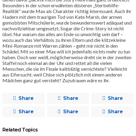
Besonders in der schon erwähnten düsteren „Sterbehilfe-
Realität“ wurde Max als Charakter richtig interessant. Auch ihr
Hadern mit dem traurigen Tod von Kate Marsh, der armen
gemobbten Mitschülerin, wurde bewundernswert adäquat und
nachvollziehbar umgesetzt. Sogar die Crime-Story ist nicht
übel. Nur warum das alles am Ende so unwichtig sein darf –
wozu auch das Verhältnis zu ihren Eltern und die klitzekleine
Mini-Romanze mit Warren zählen – geht mir nicht in den
Schädel. Mit so einer Max will ich jedenfalls nichts mehr zu tun
haben. Doch wer weiß, möglicherweise dreht sie in der zweiten
Staffel noch einmal an der Uhr und rettet all die vielen
Menschen, die sie im Finale kaltblütig vernichtete? Vielleicht
aus Eifersucht, weil Chloe sich plötzlich mit einem anderen
Mädchen ganz gut versteht? Zuzutrauen wäre es ihr.
Share
Share
Share
Share
Share
Share
Related Topics