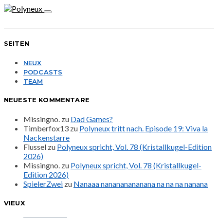
SEITEN
NEUX
PODCASTS
TEAM
NEUESTE KOMMENTARE
Missingno.
zu
Dad Games?
Timberfox13
zu
Polyneux tritt nach. Episode 19: Viva la
Nackenstarre
Flussel
zu
Polyneux spricht, Vol. 78 (Kristallkugel-Edition
2026)
Missingno.
zu
Polyneux spricht, Vol. 78 (Kristallkugel-
Edition 2026)
SpielerZwei
zu
Nanaaa nanananananana na na na nanana
VIEUX