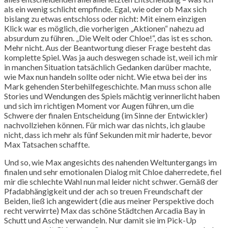
als ein wenig schlicht empfinde. Egal, wie oder ob Max sich
bislang zu etwas entschloss oder nicht: Mit einem einzigen
Klick war es möglich, die vorherigen „Aktionen“ nahezu ad
absurdum zu führen. „Die Welt oder Chloe!“, das ist es schon.
Mehr nicht. Aus der Beantwortung dieser Frage besteht das
komplette Spiel. Was ja auch deswegen schade ist, weil ich mir
in manchen Situation tatsächlich Gedanken darüber machte,
wie Max nun handeln sollte oder nicht. Wie etwa bei der ins
Mark gehenden Sterbehilfegeschichte. Man muss schon alle
Stories und Wendungen des Spiels mächtig verinnerlicht haben
und sich im richtigen Moment vor Augen führen, um die
Schwere der finalen Entscheidung (im Sinne der Entwickler)
nachvollziehen können. Für mich war das nichts, ich glaube
nicht, dass ich mehr als fünf Sekunden mit mir haderte, bevor
Max Tatsachen schaffte.
Und so, wie Max angesichts des nahenden Weltuntergangs im
finalen und sehr emotionalen Dialog mit Chloe daherredete, fiel
mir die schlechte Wahl nun mal leider nicht schwer. Gemäß der
Pfadabhängigkeit und der ach so treuen Freundschaft der
Beiden, ließ ich angewidert (die aus meiner Perspektive doch
recht verwirrte) Max das schöne Städtchen Arcadia Bay in
Schutt und Asche verwandeln. Nur damit sie im Pick-Up