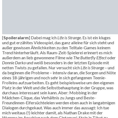
[
Spoileralarm
] Dabei mag ich
Life is Strange
. Es ist ein kluges
und gut erzähltes Videospiel, das ganz alleine für sich steht und
außer gewissen Ähnlichkeiten zu den Telltale-Games keinem
Trend hinterherläuft. Als Raum-Zeit-Spielerei erinnert es mich
außerdem an lieb gewonnene Filme wie
The Butterfly Effect
oder
Donnie Darko
und weiß besonders in der letzten Episode mit
netten Twists zu gefallen. Nur versucht sich
Life is Strange
– und
da beginnen die Probleme – intensiv daran, die Sorgen und Nöte
eines 18-jährigen und noch sehr in sich gefangenen Teenie-
Frolleins aufzuarbeiten. Es geht beispielsweise um den eigenen
Platz in der Welt und die Selbstbehauptung in der Gruppe, was
durchaus interessant sein kann. Aber: Mobbing in der
Mädchen-Clique, das Verhältnis zu Jungs und Beste-
Freundinnen-Eifersüchteleien werden eben auch in langatmigen
Dialogen durchgekaut. Was auch immer das aussagt: Ich tue
mich weitaus (!) leichter damit, als Nathan Drake mit der
Wumme im Anschlag nach dem Cintamani-Stein in Tibet zu