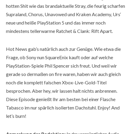
hotten Shit wie das brandaktuelle Stray, die feurig scharfen
Supraland, Chorus, Unavowed und Kraken Academy, Urs‘
neue und heiße PlayStation 5 und das immer noch
mindestens tellerwarme Ratchet & Clank: Rift Apart.
Hot News gab’s natürlich auch zur Genüge. Wie etwa die
Frage, ob Sony nun SquareEnix kauft oder auf welche
PlayStation-Spiele Phil Spencer sich freut. Und weil wir
gerade so dermaßen on fire waren, haben wir auch gleich
noch die komplett falschen Xbox-Live-Gold-Titel
besprochen. Aber hey, wir lassen halt nichts anbrennen.
Diese Episode genießt Ihr am besten bei einer Flasche
Tabasco im nur spärlich isolierten Dachstuhl. Enjoy! And
let’s burn!
Anmerkung der Redaktion:
In der ursprünglichen Audio-