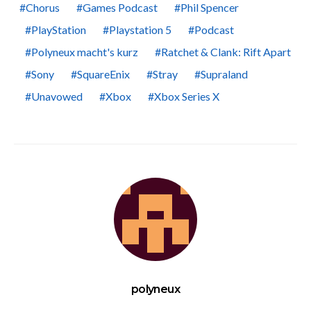
Chorus
Games Podcast
Phil Spencer
PlayStation
Playstation 5
Podcast
Polyneux macht's kurz
Ratchet & Clank: Rift Apart
Sony
SquareEnix
Stray
Supraland
Unavowed
Xbox
Xbox Series X
polyneux