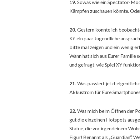
19.
Sowas wie ein Spectator-Mod
Kämpfen zuschauen könnte. Oder 
20.
Gestern konnte ich beobachte
Kö ein paar Jugendliche ansprach
bitte mal zeigen und ein wenig er
Wann hat sich aus Eurer Familie s
und gefragt, wie Spiel XY funktio
21.
Was passiert jetzt eigentlich 
Akkustrom für Eure Smartphones
22.
Was mich beim Öffnen der Po
gut die einzelnen Hotspots ausge
Statue, die vor irgendeinem Woh
Figur! Benannt als „Guardian“. W