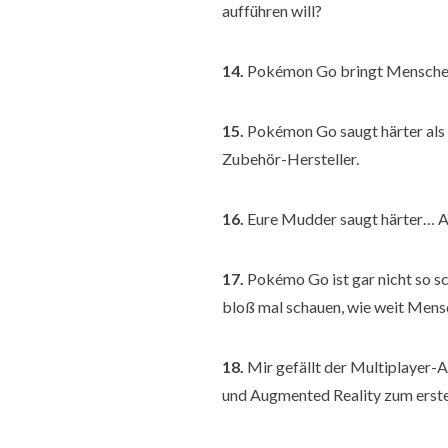
aufführen will?
14.
Pokémon Go bringt Menschen an
15.
Pokémon Go saugt härter als 
Zubehör-Hersteller.
16.
Eure Mudder saugt härter… Ac
17.
Pokémo Go ist gar nicht so sch
bloß mal schauen, wie weit Mensc
18.
Mir gefällt der Multiplayer-
und Augmented Reality zum ersten