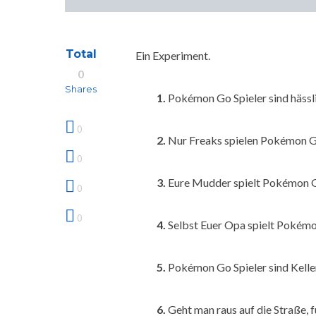
Total
Ein Experiment.
0
Shares
1.
Pokémon Go Spieler sind hässli
0
2.
Nur Freaks spielen Pokémon G
0
3.
Eure Mudder spielt Pokémon Go 
0
0
4.
Selbst Euer Opa spielt Pokémo
5.
Pokémon Go Spieler sind Kellerk
6.
Geht man raus auf die Straße, f