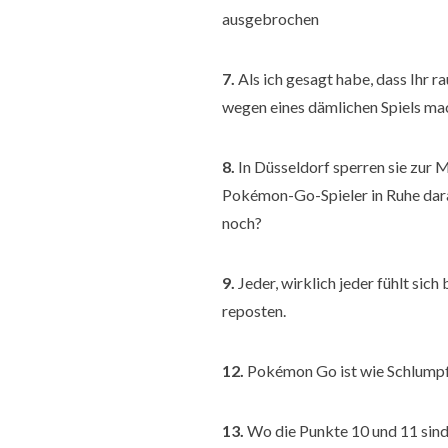
ausgebrochen
7.
Als ich gesagt habe, dass Ihr rau
wegen eines dämlichen Spiels mac
8.
In Düsseldorf sperren sie zur 
Pokémon-Go-Spieler in Ruhe dara
noch?
9.
Jeder, wirklich jeder fühlt sic
reposten.
12.
Pokémon Go ist wie Schlumpfb
13.
Wo die Punkte 10 und 11 sind