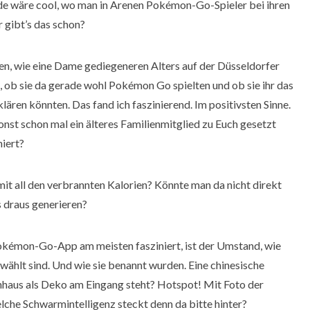
e wäre cool, wo man in Arenen Pokémon-Go-Spieler bei ihren
gibt’s das schon?
n, wie eine Dame gediegeneren Alters auf der Düsseldorfer
, ob sie da gerade wohl Pokémon Go spielten und ob sie ihr das
klären könnten. Das fand ich faszinierend. Im positivsten Sinne.
onst schon mal ein älteres Familienmitglied zu Euch gesetzt
niert?
mit all den verbrannten Kalorien? Könnte man da nicht direkt
 draus generieren?
kémon-Go-App am meisten fasziniert, ist der Umstand, wie
wählt sind. Und wie sie benannt wurden. Eine chinesische
nhaus als Deko am Eingang steht? Hotspot! Mit Foto der
elche Schwarmintelligenz steckt denn da bitte hinter?