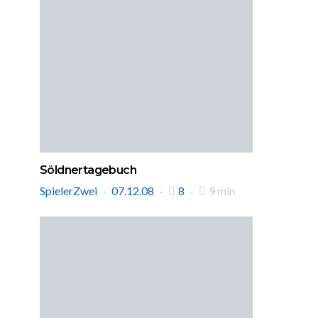
Söldnertagebuch
SpielerZwei
07.12.08
8
9 min