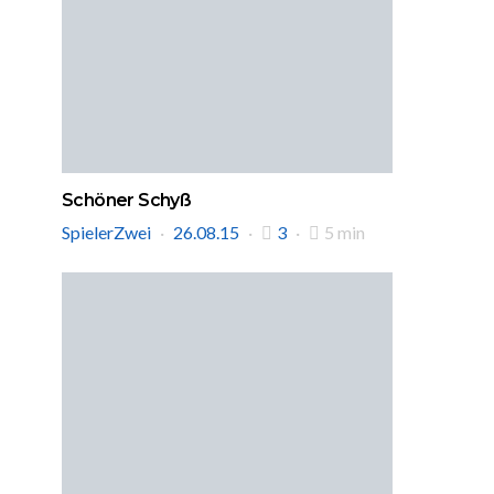
Schöner Schyß
SpielerZwei
26.08.15
3
5 min