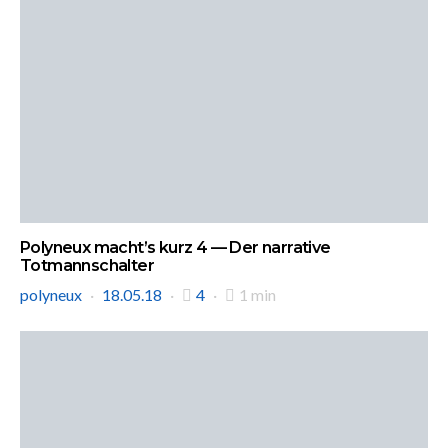
Polyneux macht’s kurz 4 — Der narrative
Totmannschalter
polyneux
18.05.18
4
1 min