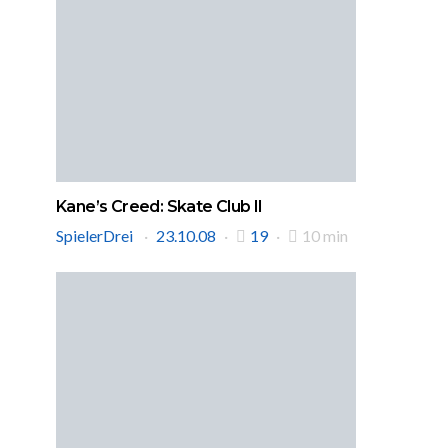
Kane’s Creed: Skate Club II
SpielerDrei
23.10.08
19
10 min