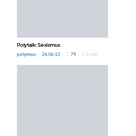
Polytalk: Sexismus
polyneux
26.06.12
79
1 min