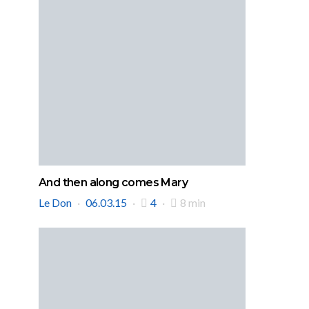
And then along comes Mary
Le Don
06.03.15
4
8 min