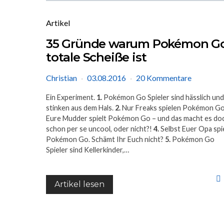
Artikel
35 Gründe warum Pokémon G
totale Scheiße ist
Christian
03.08.2016
20 Kommentare
Ein Experiment.
1.
Pokémon Go Spieler sind hässlich und
stinken aus dem Hals.
2.
Nur Freaks spielen Pokémon G
Eure Mudder spielt Pokémon Go – und das macht es do
schon per se uncool, oder nicht?!
4.
Selbst Euer Opa spi
Pokémon Go. Schämt Ihr Euch nicht?
5.
Pokémon Go
Spieler sind Kellerkinder,…
Artikel lesen