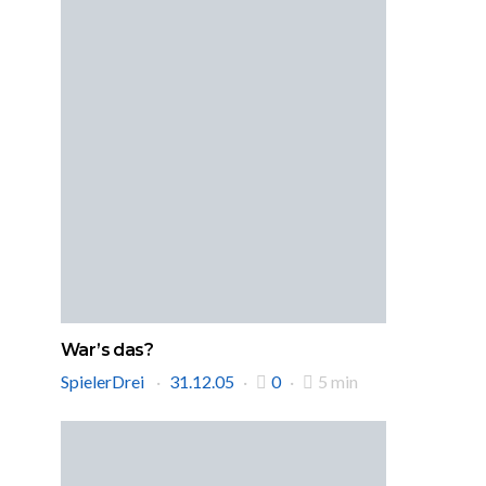
War’s das?
SpielerDrei
31.12.05
0
5 min