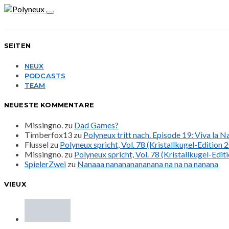
SEITEN
NEUX
PODCASTS
TEAM
NEUESTE KOMMENTARE
Missingno.
zu
Dad Games?
Timberfox13
zu
Polyneux tritt nach. Episode 19: Viva la 
Flussel
zu
Polyneux spricht, Vol. 78 (Kristallkugel-Edition 
Missingno.
zu
Polyneux spricht, Vol. 78 (Kristallkugel-Edit
SpielerZwei
zu
Nanaaa nanananananana na na na nanana
VIEUX