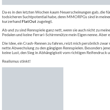
Da es in den letzten Wochen kaum Neuerscheinungen gab, die für 
todsicheren Suchtpotential habe, denn MMORPGs sind in meinen A
kurzerhand
FlatOut
zugelegt.
Ab und zu sind Rennspiele ganz nett, wenn sie auch nicht zu mei
Pedalen und keine Ferrari-Schirmmütze mein Eigen nenne. Aber e
Die Idee, ein Crash-Rennen zu fahren, reizt mich persönlich zwar 
nette Abwechslung zu den gängigen Rennspielen. Besonders jene Ve
keine Lust, den Sieg in Abhängigkeit vom richtigen Reifendruck u
Realismus stinkt!