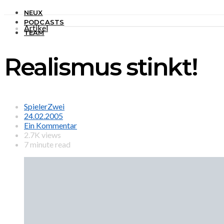
NEUX
PODCASTS
Artikel
TEAM
Realismus stinkt!
SpielerZwei
24.02.2005
Ein Kommentar
2.7K views
7 minute read