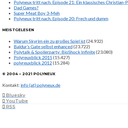
Polyneux tritt nach. Episode 21: Ein klassisches Christian
Dad Games?
Super Meat Boy 3-Meh
Polyneux tritt nach. Episode 20: Frech und dumm
MEISTGELESEN
Warum Skyrim ein zu großes Spiel ist
(24.932)
Baldur’s Gate selbst enhanced
(23.722)
Polytalk & Spoilerparty: BioShock Infinite
(23.080)
Polyreuxblick 2015
(15.427)
polyreuxblick 2012
(15.284)
© 2004 – 2021 POLYNEUX
Kontakt:
info (at) polyneux.de
Bluesky
YouTube
RSS