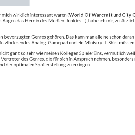
mich wirklich interessant waren (
World Of Warcraft
und
City 
ugen das Heroin des Medien-Junkies…), habe ich mir, zusätzlich i
nen bevorzugten Genres gehören. Das kann man alleine schon daran
in vibrierendes Analog-Gamepad und ein Ministry-T-Shirt müssen e
nicht ganz so sehr wie meinen Kollegen SpielerEins, vermutlich weil 
rtreter des Genres, die für sich in Anspruch nehmen, besonders rea
nd der optimalen Spoilerstellung zu erringen.