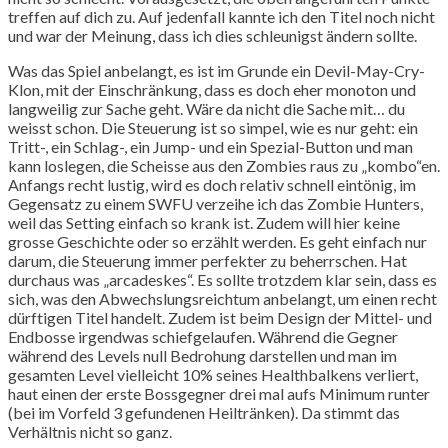
treffen auf dich zu. Auf jedenfall kannte ich den Titel noch nicht
und war der Meinung, dass ich dies schleunigst ändern sollte.
Was das Spiel anbelangt, es ist im Grunde ein Devil-May-Cry-
Klon, mit der Einschränkung, dass es doch eher monoton und
langweilig zur Sache geht. Wäre da nicht die Sache mit… du
weisst schon. Die Steuerung ist so simpel, wie es nur geht: ein
Tritt-, ein Schlag-, ein Jump- und ein Spezial-Button und man
kann loslegen, die Scheisse aus den Zombies raus zu „kombo“en.
Anfangs recht lustig, wird es doch relativ schnell eintönig, im
Gegensatz zu einem SWFU verzeihe ich das Zombie Hunters,
weil das Setting einfach so krank ist. Zudem will hier keine
grosse Geschichte oder so erzählt werden. Es geht einfach nur
darum, die Steuerung immer perfekter zu beherrschen. Hat
durchaus was „arcadeskes“. Es sollte trotzdem klar sein, dass es
sich, was den Abwechslungsreichtum anbelangt, um einen recht
dürftigen Titel handelt. Zudem ist beim Design der Mittel- und
Endbosse irgendwas schiefgelaufen. Während die Gegner
während des Levels null Bedrohung darstellen und man im
gesamten Level vielleicht 10% seines Healthbalkens verliert,
haut einen der erste Bossgegner drei mal aufs Minimum runter
(bei im Vorfeld 3 gefundenen Heiltränken). Da stimmt das
Verhältnis nicht so ganz.