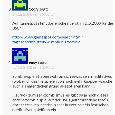
sagt:
Cody
24.12.2008 um 16:36 Uhr
Auf gamespot steht das erscheint erst im 1.Q.2009 für die
360?
http://www.gamespot.com/search.html?
tag=search;button&qs=bikini+zombie
sagt:
easy
27.12.2008 um 13:40 Uhr
zombie-spiele haben wohl an sich etwas sehr meditatives
(wobei ich das freispielen von noch mehr knapper wäsche
auch als eigentlichen grund akzeptieren kann)…
…zurück zum zen-zombismus. es gibt da ja noch dieses
andere zombie spiel auf der 360 („auferstandene tote“).
dort setzt auch innerhalb sehr kurzer zeit ein fast schon
meditativer spielfluss ein.