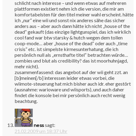
schlicht nach interesse – und wenn etwas auf mehreren
plattformen existiert nehm ich die version, die mir am
komfortabelsten für den titel meiner wahl erscheint. hätte
ich „nur“ eine wii und sonst nix anderes sähe das sicher
anders aus – aber auch dann hätte ich nicht „house of the
dead“ gekauft (das einzige lightgunspiel, das ich wirklich
cool fand war btw starsky & hutch wegen dem tollen
coop-mode… aber „house of the dead“ oder auch „time
crisis“ etc. ist simpelste kirmesunterhatung, die ich
persönlich null als „ernsthafte titel“ betrachten würde…
zombies und blut als credibility? das ist moorhuhnjagd,
mehr nicht).
zusammenfassend: das angebot auf der wii geht zzt. an
[b]meinen[/b] interessen leider etwas vorbei, die
wiimote-steuerung hat mich bisher auch idr. eher gestört
(ausnahme: warioware und wiisports), und auch daher
findet die konsole bei mir persönlich auch recht wenig
beachtung.
sagt:
ness
21.02.2009 um 18:37 Uhr