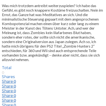
Was mich trotzdem antreibt weiterzuspielen? Ich habe das
Gefühl, es gibt noch knappere Kostüme freizuschalten. Nein im
Ernst, das Ganze hat was Meditatives an sich. Und die
minimalistische Steuerung gepaart mit dem angesprochenen
Kombopotenzial machen einen über kurz oder lang zu einem
Meister in der Kunst des Tötens Untoter. Ach, und wer der
Meinung ist, dass Zombies kein lilafarbenes Blut haben,
sondern eher rotes, der sollte sich nicht die amerikanische,
sondern eine Originalversion aus Japan zulegen. Ach so, ich
hatte mich übrigens für den PS2 Titel „Zombie Hunters 2“
entschieden, für 360 und Wii sind auch entsprechende Teile
vorhanden bzw. angekündigt – denke aber nicht, dass sie sich
allzuviel nehmen.
Total
0
Shares
0
Share
0
Share
0
Share
0
Share
0
Share
0
Share