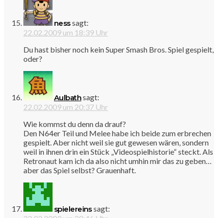
sagt:
ness
22.02.2009 um 18:39 Uhr
Du hast bisher noch kein Super Smash Bros. Spiel gespielt,
oder?
sagt:
Aulbath
22.02.2009 um 20:37 Uhr
Wie kommst du denn da drauf?
Den N64er Teil und Melee habe ich beide zum erbrechen
gespielt. Aber nicht weil sie gut gewesen wären, sondern
weil in ihnen drin ein Stück „Videospielhistorie“ steckt. Als
Retronaut kam ich da also nicht umhin mir das zu geben…
aber das Spiel selbst? Grauenhaft.
sagt:
spielereins