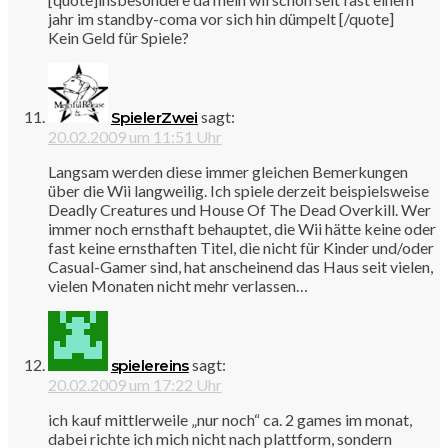
jahr im standby-coma vor sich hin dümpelt [/quote]
Kein Geld für Spiele?
sagt:
SpielerZwei
20.02.2009 um 11:51 Uhr
Langsam werden diese immer gleichen Bemerkungen
über die Wii langweilig. Ich spiele derzeit beispielsweise
Deadly Creatures und House Of The Dead Overkill. Wer
immer noch ernsthaft behauptet, die Wii hätte keine oder
fast keine ernsthaften Titel, die nicht für Kinder und/oder
Casual-Gamer sind, hat anscheinend das Haus seit vielen,
vielen Monaten nicht mehr verlassen…
sagt:
spielereins
20.02.2009 um 17:22 Uhr
ich kauf mittlerweile „nur noch“ ca. 2 games im monat,
dabei richte ich mich nicht nach plattform, sondern