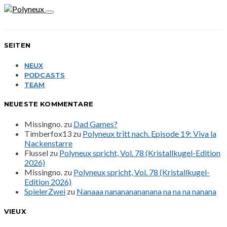
SEITEN
NEUX
PODCASTS
TEAM
NEUESTE KOMMENTARE
Missingno.
zu
Dad Games?
Timberfox13
zu
Polyneux tritt nach. Episode 19: Viva la
Nackenstarre
Flussel
zu
Polyneux spricht, Vol. 78 (Kristallkugel-Edition
2026)
Missingno.
zu
Polyneux spricht, Vol. 78 (Kristallkugel-
Edition 2026)
SpielerZwei
zu
Nanaaa nanananananana na na na nanana
VIEUX