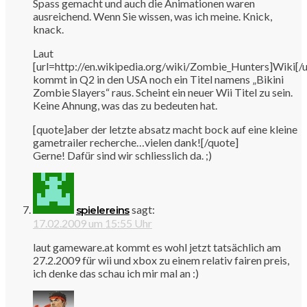
Spass gemacht und auch die Animationen waren
ausreichend. Wenn Sie wissen, was ich meine. Knick,
knack.
Laut
[url=http://en.wikipedia.org/wiki/Zombie_Hunters]Wiki[/u
kommt in Q2 in den USA noch ein Titel namens „Bikini
Zombie Slayers“ raus. Scheint ein neuer Wii Titel zu sein.
Keine Ahnung, was das zu bedeuten hat.
[quote]aber der letzte absatz macht bock auf eine kleine
gametrailer recherche…vielen dank![/quote]
Gerne! Dafür sind wir schliesslich da. ;)
sagt:
spielereins
17.02.2009 um 15:55 Uhr
laut gameware.at kommt es wohl jetzt tatsächlich am
27.2.2009 für wii und xbox zu einem relativ fairen preis,
ich denke das schau ich mir mal an :)