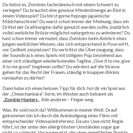
Du liebst es, Zombies fachmännisch mit einem Schwert zu
zerlegen? Du brauchst eine gewisse Mindestmenge an Blut in
einem Videospiel? Du hörst gerne fiepsige japanische
Mädchenschreie? Du warst schon immer der Meinung, dass ein
Drittel der Grafikengine dafür genutzt werden sollte, (natürlich
volle) weibliche Brüste möglichst naturgetreu zu animieren? Du
hast schon immer vermutet, dass Zombies beim Anblick eines
jungen weiblichen Wesens, das sich entsprechend in Pose wirft,
vor Geilheit zerplatzen? Du vertrittst die Überzeugung, dass
der Soundtrack eines Spiels mit billigem Pop bestehend aus
einer sich ständigen wiederholenden Tagline „Give it to me, give
it to me good“ beginnen sollte? Du würdest auf die Strasse
gehen für das Recht der Frauen, ständig in knappen Bikinis
rumlaufen zu dürfen?
Dann habe ich einen heissen Tipp für dich: hol dir ein Spiel aus
der „Oneechanbara“-Serie, im Westen auch bekannt als
„
Zombie Hunters
„. Alle anderen – Finger weg.
Was, ihr seid noch da? Willkommen in meiner Welt. Drauf
gekommen bin ich durch die Ankündigung eines Films mit
entsprechender Videospielreferenz. Da uns Uwe nicht Regie
führt, ist der unter den allergröbsten Umständen sogar gar
nicht so schlecht. Vorausgesetzt, die oben angeführten Punkte