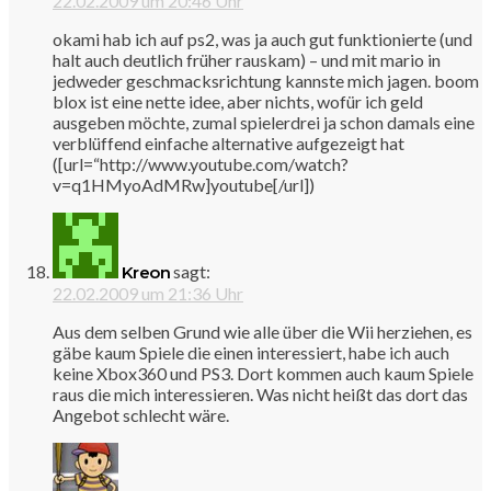
22.02.2009 um 20:46 Uhr
okami hab ich auf ps2, was ja auch gut funktionierte (und
halt auch deutlich früher rauskam) – und mit mario in
jedweder geschmacksrichtung kannste mich jagen. boom
blox ist eine nette idee, aber nichts, wofür ich geld
ausgeben möchte, zumal spielerdrei ja schon damals eine
verblüffend einfache alternative aufgezeigt hat
([url=“http://www.youtube.com/watch?
v=q1HMyoAdMRw]youtube[/url])
sagt:
Kreon
22.02.2009 um 21:36 Uhr
Aus dem selben Grund wie alle über die Wii herziehen, es
gäbe kaum Spiele die einen interessiert, habe ich auch
keine Xbox360 und PS3. Dort kommen auch kaum Spiele
raus die mich interessieren. Was nicht heißt das dort das
Angebot schlecht wäre.