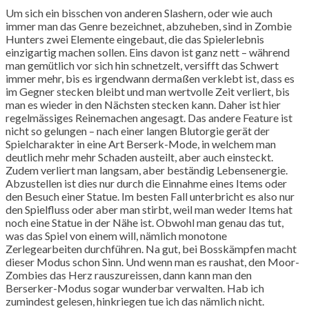
Um sich ein bisschen von anderen Slashern, oder wie auch
immer man das Genre bezeichnet, abzuheben, sind in Zombie
Hunters zwei Elemente eingebaut, die das Spielerlebnis
einzigartig machen sollen. Eins davon ist ganz nett – während
man gemütlich vor sich hin schnetzelt, versifft das Schwert
immer mehr, bis es irgendwann dermaßen verklebt ist, dass es
im Gegner stecken bleibt und man wertvolle Zeit verliert, bis
man es wieder in den Nächsten stecken kann. Daher ist hier
regelmässiges Reinemachen angesagt. Das andere Feature ist
nicht so gelungen – nach einer langen Blutorgie gerät der
Spielcharakter in eine Art Berserk-Mode, in welchem man
deutlich mehr mehr Schaden austeilt, aber auch einsteckt.
Zudem verliert man langsam, aber beständig Lebensenergie.
Abzustellen ist dies nur durch die Einnahme eines Items oder
den Besuch einer Statue. Im besten Fall unterbricht es also nur
den Spielfluss oder aber man stirbt, weil man weder Items hat
noch eine Statue in der Nähe ist. Obwohl man genau das tut,
was das Spiel von einem will, nämlich monotone
Zerlegearbeiten durchführen. Na gut, bei Bosskämpfen macht
dieser Modus schon Sinn. Und wenn man es raushat, den Moor-
Zombies das Herz rauszureissen, dann kann man den
Berserker-Modus sogar wunderbar verwalten. Hab ich
zumindest gelesen, hinkriegen tue ich das nämlich nicht.