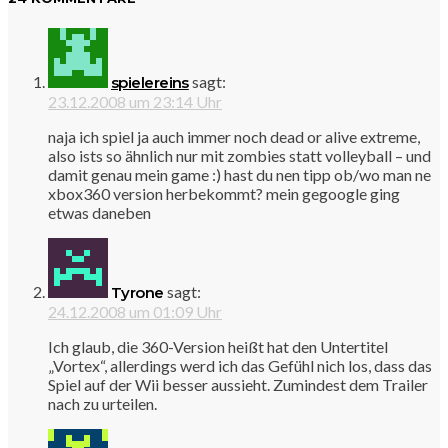
sagt:
spielereins
23.12.2008 um 23:14 Uhr
naja ich spiel ja auch immer noch dead or alive extreme,
also ists so ähnlich nur mit zombies statt volleyball – und
damit genau mein game :) hast du nen tipp ob/wo man ne
xbox360 version herbekommt? mein gegoogle ging
etwas daneben
sagt:
Tyrone
24.12.2008 um 01:09 Uhr
Ich glaub, die 360-Version heißt hat den Untertitel
„Vortex“, allerdings werd ich das Gefühl nich los, dass das
Spiel auf der Wii besser aussieht. Zumindest dem Trailer
nach zu urteilen.