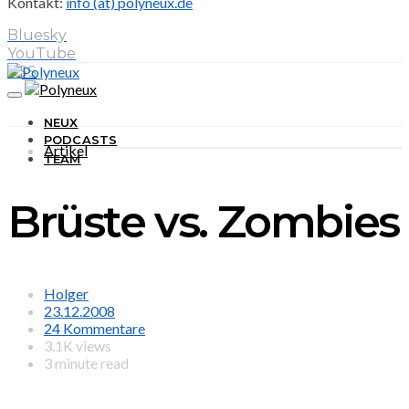
Kontakt:
info (at) polyneux.de
Bluesky
YouTube
RSS
NEUX
PODCASTS
Artikel
TEAM
Brüste vs. Zombies
Holger
23.12.2008
24 Kommentare
3.1K views
3 minute read