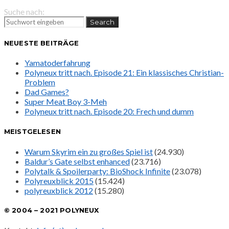
Suche nach:
Search
NEUESTE BEITRÄGE
Yamatoderfahrung
Polyneux tritt nach. Episode 21: Ein klassisches Christian-
Problem
Dad Games?
Super Meat Boy 3-Meh
Polyneux tritt nach. Episode 20: Frech und dumm
MEISTGELESEN
Warum Skyrim ein zu großes Spiel ist
(24.930)
Baldur’s Gate selbst enhanced
(23.716)
Polytalk & Spoilerparty: BioShock Infinite
(23.078)
Polyreuxblick 2015
(15.424)
polyreuxblick 2012
(15.280)
© 2004 – 2021 POLYNEUX