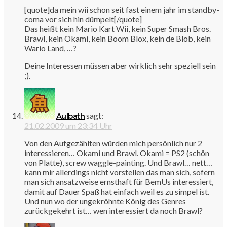
[quote]da mein wii schon seit fast einem jahr im standby-
coma vor sich hin dümpelt[/quote]
Das heißt kein Mario Kart Wii, kein Super Smash Bros.
Brawl, kein Okami, kein Boom Blox, kein de Blob, kein
Wario Land, …?
Deine Interessen müssen aber wirklich sehr speziell sein
;).
sagt:
Aulbath
21.02.2009 um 23:34 Uhr
Von den Aufgezählten würden mich persönlich nur 2
interessieren… Okami und Brawl. Okami = PS2 (schön
von Platte), screw waggle-painting. Und Brawl… nett…
kann mir allerdings nicht vorstellen das man sich, sofern
man sich ansatzweise ernsthaft für BemUs interessiert,
damit auf Dauer Spaß hat einfach weil es zu simpel ist.
Und nun wo der ungekröhnte König des Genres
zurückgekehrt ist… wen interessiert da noch Brawl?