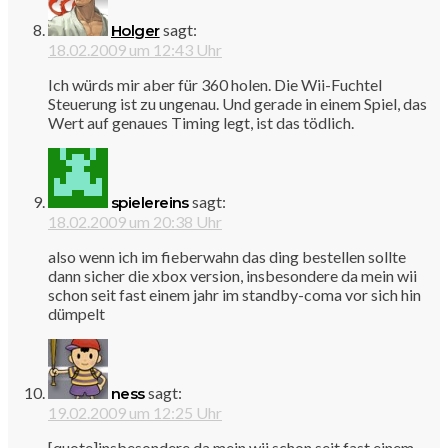
sagt:
Holger
18.02.2009 um 12:43 Uhr
Ich würds mir aber für 360 holen. Die Wii-Fuchtel
Steuerung ist zu ungenau. Und gerade in einem Spiel, das
Wert auf genaues Timing legt, ist das tödlich.
sagt:
spielereins
18.02.2009 um 20:38 Uhr
also wenn ich im fieberwahn das ding bestellen sollte
dann sicher die xbox version, insbesondere da mein wii
schon seit fast einem jahr im standby-coma vor sich hin
dümpelt
sagt:
ness
19.02.2009 um 12:25 Uhr
[quote]insbesondere da mein wii schon seit fast einem