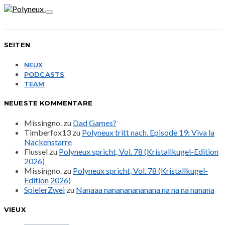
SEITEN
NEUX
PODCASTS
TEAM
NEUESTE KOMMENTARE
Missingno.
zu
Dad Games?
Timberfox13
zu
Polyneux tritt nach. Episode 19: Viva la
Nackenstarre
Flussel
zu
Polyneux spricht, Vol. 78 (Kristallkugel-Edition
2026)
Missingno.
zu
Polyneux spricht, Vol. 78 (Kristallkugel-
Edition 2026)
SpielerZwei
zu
Nanaaa nanananananana na na na nanana
VIEUX