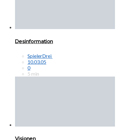
Desinformation
SpielerDrei
10.03.05
0
5 min
Visionen