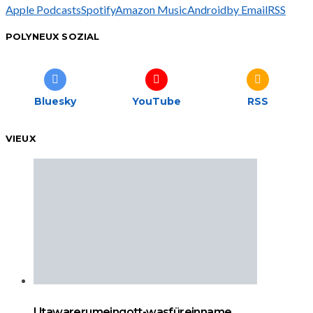
Apple Podcasts
Spotify
Amazon Music
Android
by Email
RSS
POLYNEUX SOZIAL
Bluesky
YouTube
RSS
VIEUX
Utawarerumeingott-wasfüreinname