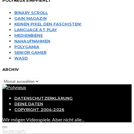
POLYNEUX EMPFIEHLT
BINARY SCROLL
GAIN MAGAZIN
KEINEN PIXEL DEN FASCHISTEN!
LANGUAGE AT PLAY
MEDIENBIENE
NAHAUFNAHMEN
POLYGAMIA
SENIOR GAMER
WASD
ARCHIV
Archiv
DATENSCHUTZERKLÄRUNG
DEINE DATEN
COPYRIGHT 2004-2026
Wir mögen Videospiele. Aber nicht alle...
Suche nach: