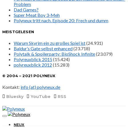
Problem
Dad Games?
Super Meat Boy 3-Meh
Polyneux tritt nach. Episode 20: Frech und dumm
MEISTGELESEN
Warum Skyrim ein zu großes Spiel ist
(24.931)
Baldur’s Gate selbst enhanced
(23.718)
Polytalk & Spoilerparty: BioShock Infinite
(23.079)
Polyreuxblick 2015
(15.424)
polyreuxblick 2012
(15.283)
© 2004 – 2021 POLYNEUX
Kontakt:
info (at) polyneux.de
Bluesky
YouTube
RSS
NEUX