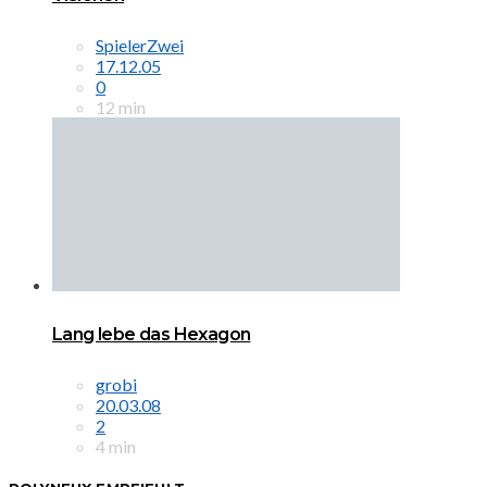
SpielerZwei
17.12.05
0
12 min
Lang lebe das Hexagon
grobi
20.03.08
2
4 min