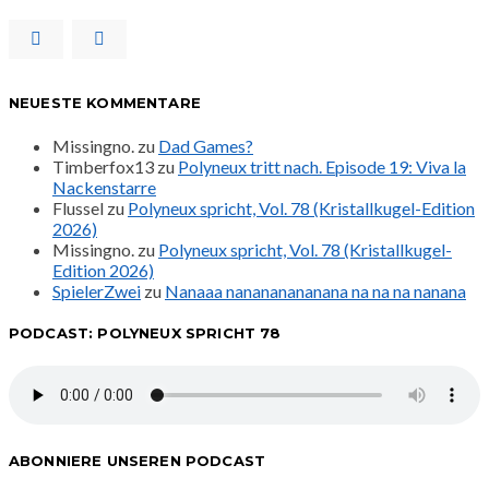
NEUESTE KOMMENTARE
Missingno.
zu
Dad Games?
Timberfox13
zu
Polyneux tritt nach. Episode 19: Viva la
Nackenstarre
Flussel
zu
Polyneux spricht, Vol. 78 (Kristallkugel-Edition
2026)
Missingno.
zu
Polyneux spricht, Vol. 78 (Kristallkugel-
Edition 2026)
SpielerZwei
zu
Nanaaa nanananananana na na na nanana
PODCAST: POLYNEUX SPRICHT 78
ABONNIERE UNSEREN PODCAST