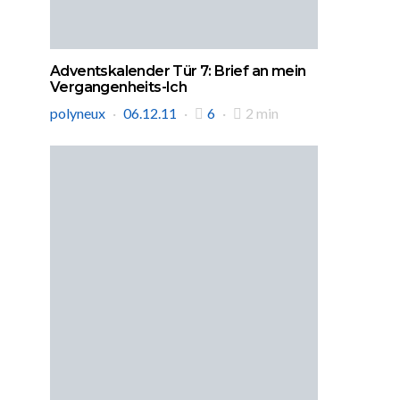
Adventskalender Tür 7: Brief an mein
Vergangenheits-Ich
polyneux
06.12.11
6
2 min