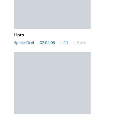
Hato
SpielerDrei
02.04.08
11
5 min