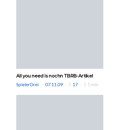
All you need is nochn TBRB-Artikel
SpielerDrei
07.11.09
17
5 min