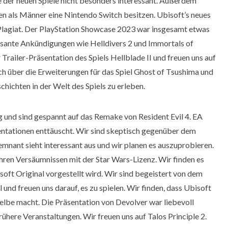
e der neuen Spiele nicht besonders interessant. Außerdem
en als Männer eine Nintendo Switch besitzen. Ubisoft’s neues
s Plagiat. Der PlayStation Showcase 2023 war insgesamt etwas
ssante Ankündigungen wie Helldivers 2 und Immortals of
Trailer-Präsentation des Spiels Hellblade II und freuen uns auf
h über die Erweiterungen für das Spiel Ghost of Tsushima und
chichten in der Welt des Spiels zu erleben.
g und sind gespannt auf das Remake von Resident Evil 4. EA
entationen enttäuscht. Wir sind skeptisch gegenüber dem
emnant sieht interessant aus und wir planen es auszuprobieren.
hren Versäumnissen mit der Star Wars-Lizenz. Wir finden es
isoft Original vorgestellt wird. Wir sind begeistert von dem
 und freuen uns darauf, es zu spielen. Wir finden, dass Ubisoft
elbe macht. Die Präsentation von Devolver war liebevoll
frühere Veranstaltungen. Wir freuen uns auf Talos Principle 2.