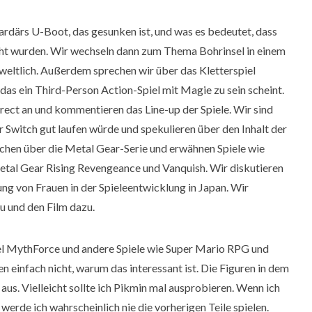
ardärs U-Boot, das gesunken ist, und was es bedeutet, dass
cht wurden. Wir wechseln dann zum Thema Bohrinsel in einem
rweltlich. Außerdem sprechen wir über das Kletterspiel
 das ein Third-Person Action-Spiel mit Magie zu sein scheint.
rect an und kommentieren das Line-up der Spiele. Wir sind
r Switch gut laufen würde und spekulieren über den Inhalt der
echen über die Metal Gear-Serie und erwähnen Spiele wie
etal Gear Rising Revengeance und Vanquish. Wir diskutieren
ng von Frauen in der Spieleentwicklung in Japan. Wir
u und den Film dazu.
iel MythForce und andere Spiele wie Super Mario RPG und
einfach nicht, warum das interessant ist. Die Figuren in dem
aus. Vielleicht sollte ich Pikmin mal ausprobieren. Wenn ich
e, werde ich wahrscheinlich nie die vorherigen Teile spielen.