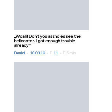
„Woah! Don’t you assholes see the
helicopter. I got enough trouble
already!“
Daniel
18.03.10
11
5 min