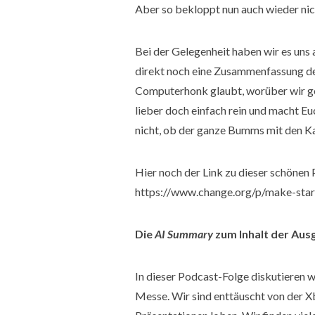
Aber so bekloppt nun auch wieder nic
Bei der Gelegenheit haben wir es uns 
direkt noch eine Zusammenfassung de
Computerhonk glaubt, worüber wir gesp
lieber doch einfach rein und macht Euc
nicht, ob der ganze Bumms mit den Ka
Hier noch der Link zu dieser schönen P
https://www.change.org/p/make-starf
Die
AI Summary
zum Inhalt der Aus
In dieser Podcast-Folge diskutieren w
Messe. Wir sind enttäuscht von der X