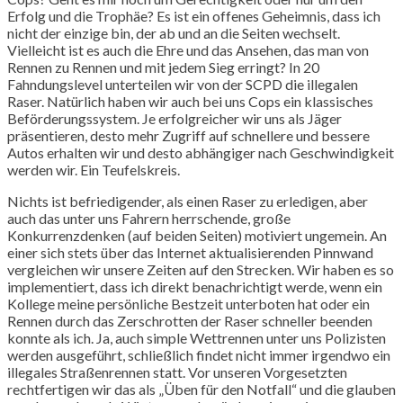
Erfolg und die Trophäe? Es ist ein offenes Geheimnis, dass ich
nicht der einzige bin, der ab und an die Seiten wechselt.
Vielleicht ist es auch die Ehre und das Ansehen, das man von
Rennen zu Rennen und mit jedem Sieg erringt? In 20
Fahndungslevel unterteilen wir von der SCPD die illegalen
Raser. Natürlich haben wir auch bei uns Cops ein klassisches
Beförderungssystem. Je erfolgreicher wir uns als Jäger
präsentieren, desto mehr Zugriff auf schnellere und bessere
Autos erhalten wir und desto abhängiger nach Geschwindigkeit
werden wir. Ein Teufelskreis.
Nichts ist befriedigender, als einen Raser zu erledigen, aber
auch das unter uns Fahrern herrschende, große
Konkurrenzdenken (auf beiden Seiten) motiviert ungemein. An
einer sich stets über das Internet aktualisierenden Pinnwand
vergleichen wir unsere Zeiten auf den Strecken. Wir haben es so
implementiert, dass ich direkt benachrichtigt werde, wenn ein
Kollege meine persönliche Bestzeit unterboten hat oder ein
Rennen durch das Zerschrotten der Raser schneller beenden
konnte als ich. Ja, auch simple Wettrennen unter uns Polizisten
werden ausgeführt, schließlich findet nicht immer irgendwo ein
illegales Straßenrennen statt. Vor unseren Vorgesetzten
rechtfertigen wir das als „Üben für den Notfall“ und die glauben