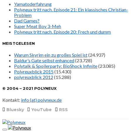
Yamatoderfahrung
Polyneux tritt nach. Episode 21: Ein klassisches Christian-
Problem
Dad Games?
Super Meat Boy 3-Meh
Polyneux tritt nach. Episode 20: Frech und dumm
MEISTGELESEN
Warum Skyrim ein zu großes Spiel ist
(24.937)
Baldur’s Gate selbst enhanced
(23.728)
Polytalk & Spoilerparty: BioShock Infinite
(23.085)
Polyreuxblick 2015
(15.430)
polyreuxblick 2012
(15.288)
© 2004 – 2021 POLYNEUX
Kontakt:
info (at) polyneux.de
Bluesky
YouTube
RSS