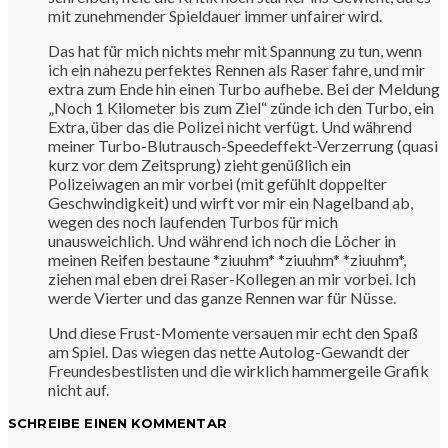
mit zunehmender Spieldauer immer unfairer wird.
Das hat für mich nichts mehr mit Spannung zu tun, wenn
ich ein nahezu perfektes Rennen als Raser fahre, und mir
extra zum Ende hin einen Turbo aufhebe. Bei der Meldung
„Noch 1 Kilometer bis zum Ziel“ zünde ich den Turbo, ein
Extra, über das die Polizei nicht verfügt. Und während
meiner Turbo-Blutrausch-Speedeffekt-Verzerrung (quasi
kurz vor dem Zeitsprung) zieht genüßlich ein
Polizeiwagen an mir vorbei (mit gefühlt doppelter
Geschwindigkeit) und wirft vor mir ein Nagelband ab,
wegen des noch laufenden Turbos für mich
unausweichlich. Und während ich noch die Löcher in
meinen Reifen bestaune *ziuuhm* *ziuuhm* *ziuuhm*,
ziehen mal eben drei Raser-Kollegen an mir vorbei. Ich
werde Vierter und das ganze Rennen war für Nüsse.
Und diese Frust-Momente versauen mir echt den Spaß
am Spiel. Das wiegen das nette Autolog-Gewandt der
Freundesbestlisten und die wirklich hammergeile Grafik
nicht auf.
SCHREIBE EINEN KOMMENTAR