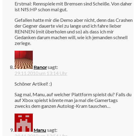
Erstmal: Rennspiele mit Bremsen sind Scheiße. Von daher
ist NfS:HP schon mal gut.
Gefallen hatte mir die Demo aber nicht, denn das Crashen
der Gegner dauerte viel zu lange und ich fahre lieber
RENNEN (mit überholen und so) als dass ich mir
Gedanken darum machen will, wie ich jemanden schnell
zerlege.
sagt:
Ranor
29.11.2010 um 13:14 Uhr
Schöner Artikel! :)
Sag mal, Manu, auf welcher Plattform spielst du? Falls du
auf Xbox spielst könnte man ja mal die Gamertags
zwecks dem ganzen Autolog-Kram tauschen…
sagt:
Manu
29.11.2010 um 13:54 Uhr