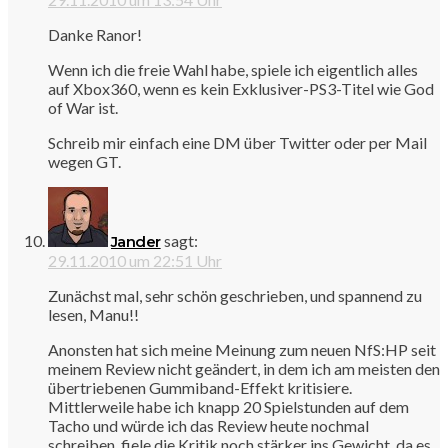
Danke Ranor!
Wenn ich die freie Wahl habe, spiele ich eigentlich alles
auf Xbox360, wenn es kein Exklusiver-PS3-Titel wie God
of War ist.
Schreib mir einfach eine DM über Twitter oder per Mail
wegen GT.
sagt:
Jander
29.11.2010 um 22:51 Uhr
Zunächst mal, sehr schön geschrieben, und spannend zu
lesen, Manu!!
Anonsten hat sich meine Meinung zum neuen NfS:HP seit
meinem Review nicht geändert, in dem ich am meisten den
übertriebenen Gummiband-Effekt kritisiere.
Mittlerweile habe ich knapp 20 Spielstunden auf dem
Tacho und würde ich das Review heute nochmal
schreiben, fiele die Kritik noch stärker ins Gewicht, da es