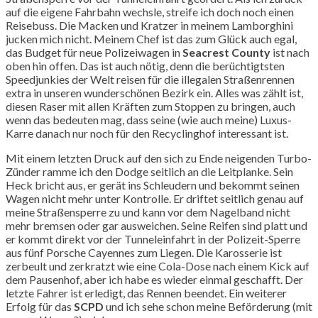
auf die eigene Fahrbahn wechsle, streife ich doch noch einen
Reisebuss. Die Macken und Kratzer in meinem Lamborghini
jucken mich nicht. Meinem Chef ist das zum Glück auch egal,
das Budget für neue Polizeiwagen in
Seacrest County
ist nach
oben hin offen. Das ist auch nötig, denn die berüchtigtsten
Speedjunkies der Welt reisen für die illegalen Straßenrennen
extra in unseren wunderschönen Bezirk ein. Alles was zählt ist,
diesen Raser mit allen Kräften zum Stoppen zu bringen, auch
wenn das bedeuten mag, dass seine (wie auch meine) Luxus-
Karre danach nur noch für den Recyclinghof interessant ist.
Mit einem letzten Druck auf den sich zu Ende neigenden Turbo-
Zünder ramme ich den Dodge seitlich an die Leitplanke. Sein
Heck bricht aus, er gerät ins Schleudern und bekommt seinen
Wagen nicht mehr unter Kontrolle. Er driftet seitlich genau auf
meine Straßensperre zu und kann vor dem Nagelband nicht
mehr bremsen oder gar ausweichen. Seine Reifen sind platt und
er kommt direkt vor der Tunneleinfahrt in der Polizeit-Sperre
aus fünf Porsche Cayennes zum Liegen. Die Karosserie ist
zerbeult und zerkratzt wie eine Cola-Dose nach einem Kick auf
dem Pausenhof, aber ich habe es wieder einmal geschafft. Der
letzte Fahrer ist erledigt, das Rennen beendet. Ein weiterer
Erfolg für das
SCPD
und ich sehe schon meine Beförderung (mit