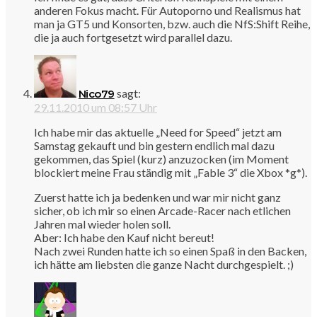
anderen Fokus macht. Für Autoporno und Realismus hat
man ja GT5 und Konsorten, bzw. auch die NfS:Shift Reihe,
die ja auch fortgesetzt wird parallel dazu.
sagt:
Nico79
29.11.2010 um 08:57 Uhr
Ich habe mir das aktuelle „Need for Speed“ jetzt am
Samstag gekauft und bin gestern endlich mal dazu
gekommen, das Spiel (kurz) anzuzocken (im Moment
blockiert meine Frau ständig mit „Fable 3“ die Xbox *g*).
Zuerst hatte ich ja bedenken und war mir nicht ganz
sicher, ob ich mir so einen Arcade-Racer nach etlichen
Jahren mal wieder holen soll.
Aber: Ich habe den Kauf nicht bereut!
Nach zwei Runden hatte ich so einen Spaß in den Backen,
ich hätte am liebsten die ganze Nacht durchgespielt. ;)