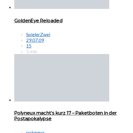
GoldenEye Reloaded
SpielerZwei
29.07.09
15
5 min
Polyneux macht’s kurz 17 – Paketboten in der
Postapokalypse
polyneux