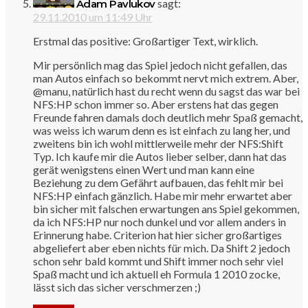
sagt:
Adam Pavlukov
29.11.2010 um 11:49 Uhr
Erstmal das positive: Großartiger Text, wirklich.
Mir persönlich mag das Spiel jedoch nicht gefallen, das
man Autos einfach so bekommt nervt mich extrem. Aber,
@manu, natürlich hast du recht wenn du sagst das war bei
NFS:HP schon immer so. Aber erstens hat das gegen
Freunde fahren damals doch deutlich mehr Spaß gemacht,
was weiss ich warum denn es ist einfach zu lang her, und
zweitens bin ich wohl mittlerweile mehr der NFS:Shift
Typ. Ich kaufe mir die Autos lieber selber, dann hat das
gerät wenigstens einen Wert und man kann eine
Beziehung zu dem Gefährt aufbauen, das fehlt mir bei
NFS:HP einfach gänzlich. Habe mir mehr erwartet aber
bin sicher mit falschen erwartungen ans Spiel gekommen,
da ich NFS:HP nur noch dunkel und vor allem anders in
Erinnerung habe. Criterion hat hier sicher großartiges
abgeliefert aber eben nichts für mich. Da Shift 2 jedoch
schon sehr bald kommt und Shift immer noch sehr viel
Spaß macht und ich aktuell eh Formula 1 2010 zocke,
lässt sich das sicher verschmerzen ;)