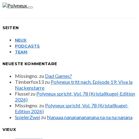
SEITEN
NEUX
PODCASTS
TEAM
NEUESTE KOMMENTARE
Missingno.
zu
Dad Games?
Timberfox13
zu
Polyneux tritt nach. Episode 19: Viva la
Nackenstarre
Flussel
zu
Polyneux spricht, Vol. 78 (Kristallkugel-Edition
2026)
Missingno.
zu
Polyneux spricht, Vol. 78 (Kristallkugel-
Edition 2026)
SpielerZwei
zu
Nanaaa nanananananana na na na nanana
VIEUX