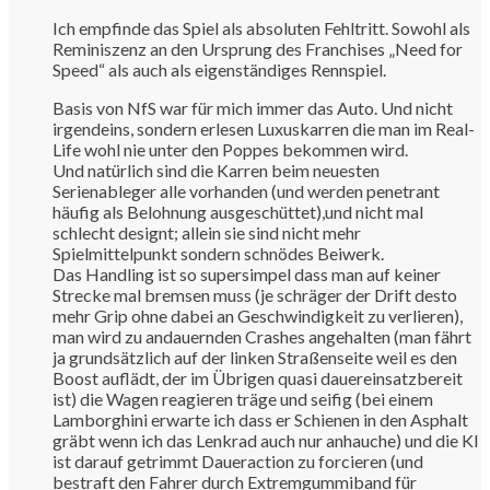
Ich empfinde das Spiel als absoluten Fehltritt. Sowohl als
Reminiszenz an den Ursprung des Franchises „Need for
Speed“ als auch als eigenständiges Rennspiel.
Basis von NfS war für mich immer das Auto. Und nicht
irgendeins, sondern erlesen Luxuskarren die man im Real-
Life wohl nie unter den Poppes bekommen wird.
Und natürlich sind die Karren beim neuesten
Serienableger alle vorhanden (und werden penetrant
häufig als Belohnung ausgeschüttet),und nicht mal
schlecht designt; allein sie sind nicht mehr
Spielmittelpunkt sondern schnödes Beiwerk.
Das Handling ist so supersimpel dass man auf keiner
Strecke mal bremsen muss (je schräger der Drift desto
mehr Grip ohne dabei an Geschwindigkeit zu verlieren),
man wird zu andauernden Crashes angehalten (man fährt
ja grundsätzlich auf der linken Straßenseite weil es den
Boost auflädt, der im Übrigen quasi dauereinsatzbereit
ist) die Wagen reagieren träge und seifig (bei einem
Lamborghini erwarte ich dass er Schienen in den Asphalt
gräbt wenn ich das Lenkrad auch nur anhauche) und die KI
ist darauf getrimmt Daueraction zu forcieren (und
bestraft den Fahrer durch Extremgummiband für