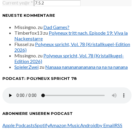
Current ye@r
*
NEUESTE KOMMENTARE
Missingno.
zu
Dad Games?
Timberfox13
zu
Polyneux tritt nach. Episode 19: Viva la
Nackenstarre
Flussel
zu
Polyneux spricht, Vol. 78 (Kristallkugel-Edition
2026)
Missingno.
zu
Polyneux spricht, Vol. 78 (Kristallkugel-
Edition 2026)
SpielerZwei
zu
Nanaaa nanananananana na na na nanana
PODCAST: POLYNEUX SPRICHT 78
ABONNIERE UNSEREN PODCAST
Apple Podcasts
Spotify
Amazon Music
Android
by Email
RSS