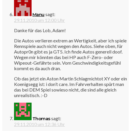
sagt:
Manu
29.11.2010 um 12:00 Uhr
Danke für das Lob, Adam!
Die Autos verlieren extrem an Wertigkeit, aber ich spiele
Rennspiele auch nicht wegen den Autos. Siehe oben, für
Autopr0n gibt es ja GT5. Ich finde Autos generell doof.
Wegen mir könnten das bei HP auch F-Zero- oder
Wipeout-Gefährte sein. Vom Geschwindigkeitsgefühl
kommt es da auch dran.
Ob das jetzt ein Aston Martin Schlagmichtot XY oder ein
Koenigsegg ist: i don’t care. Im Fahrverhalten spürt man
das bei DEM Spiel sowieso nicht, die sind alle gleich
unrealistisch. :-D
sagt:
Thomas
29.11.2010 um 12:36 Uhr