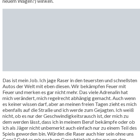
neuem Wagen?) winken.
Das ist mein Job. Ich jage Raser in den teuersten und schnellsten
Autos der Welt mit eben diesen. Wir bekämpfen Feuer mit
Feuer und merken es gar nicht mehr. Das viele Adrenalin hat
mich verändert, mich regelrecht abhängig gemacht. Auch wenn
es keiner wissen darf, aber an meinen freien Tagen zieht es mich
ebenfalls auf die Straße und ich werde zum Gejagten. Ich weiß
nicht, ob es nur der Geschwindigkeitsrausch ist, der mich zu
dem werden lässt, dass ich in meinem Beruf bekämpfe oder ob
ich als Jäger nicht unbemerkt auch einfach nur zu einem Teil des
Spiels geworden bin. Würden die Raser auch hier sein ohne uns
Cops? Geht es mir noch um Gerechtigkeit oder nur um den