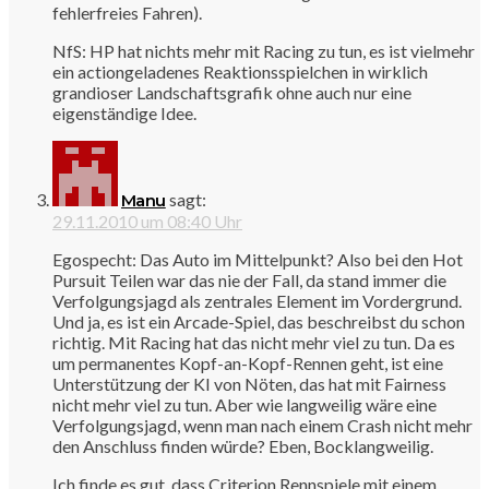
fehlerfreies Fahren).
NfS: HP hat nichts mehr mit Racing zu tun, es ist vielmehr
ein actiongeladenes Reaktionsspielchen in wirklich
grandioser Landschaftsgrafik ohne auch nur eine
eigenständige Idee.
sagt:
Manu
29.11.2010 um 08:40 Uhr
Egospecht: Das Auto im Mittelpunkt? Also bei den Hot
Pursuit Teilen war das nie der Fall, da stand immer die
Verfolgungsjagd als zentrales Element im Vordergrund.
Und ja, es ist ein Arcade-Spiel, das beschreibst du schon
richtig. Mit Racing hat das nicht mehr viel zu tun. Da es
um permanentes Kopf-an-Kopf-Rennen geht, ist eine
Unterstützung der KI von Nöten, das hat mit Fairness
nicht mehr viel zu tun. Aber wie langweilig wäre eine
Verfolgungsjagd, wenn man nach einem Crash nicht mehr
den Anschluss finden würde? Eben, Bocklangweilig.
Ich finde es gut, dass Criterion Rennspiele mit einem