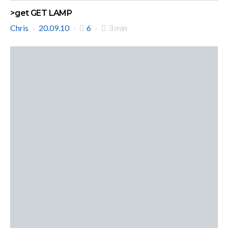
>get GET LAMP
Chris
20.09.10
6
3 min