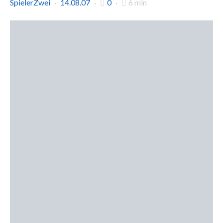
SpielerZwei
14.08.07
0
6 min