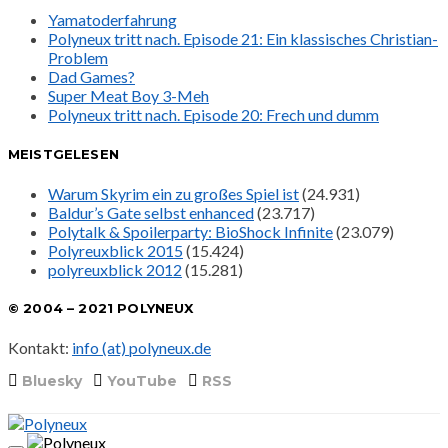
Yamatoderfahrung
Polyneux tritt nach. Episode 21: Ein klassisches Christian-
Problem
Dad Games?
Super Meat Boy 3-Meh
Polyneux tritt nach. Episode 20: Frech und dumm
MEISTGELESEN
Warum Skyrim ein zu großes Spiel ist
(24.931)
Baldur’s Gate selbst enhanced
(23.717)
Polytalk & Spoilerparty: BioShock Infinite
(23.079)
Polyreuxblick 2015
(15.424)
polyreuxblick 2012
(15.281)
© 2004 – 2021 POLYNEUX
Kontakt:
info (at) polyneux.de
Bluesky
YouTube
RSS