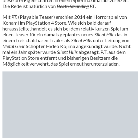
diese drei Eigenschaften in einem Spiel maximal auszureizen.
Die Rede ist natürlich von
Death Stranding
P.T
.
Mit
P.T.
(Playable Teaser) erschien 2014 ein Horrorspiel von
Konami im PlayStation 4 Store. Wie sich bald darauf
herausstellte, handelt es sich bei dem relativ kurzen Spiel um
einen Teaser für ein damals geplantes neues
Silent Hill
, das in
einem freischaltbaren Trailer als
Silent Hills
unter Leitung von
Metal Gear
Schöpfer Hideo Kojima angekündigt wurde. Nicht
mal ein Jahr später wurde
Silent Hills
abgesagt, P.T. aus dem
PlayStation Store entfernt und bisherigen Besitzern die
Möglichkeit verwehrt, das Spiel erneut herunterzuladen.