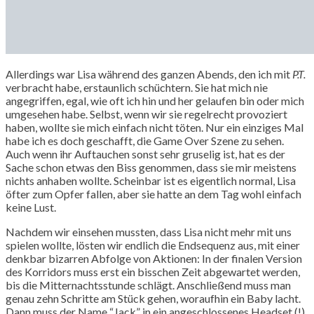
Allerdings war Lisa während des ganzen Abends, den ich mit
P.T.
verbracht habe, erstaunlich schüchtern. Sie hat mich nie
angegriffen, egal, wie oft ich hin und her gelaufen bin oder mich
umgesehen habe. Selbst, wenn wir sie regelrecht provoziert
haben, wollte sie mich einfach nicht töten. Nur ein einziges Mal
habe ich es doch geschafft, die Game Over Szene zu sehen.
Auch wenn ihr Auftauchen sonst sehr gruselig ist, hat es der
Sache schon etwas den Biss genommen, dass sie mir meistens
nichts anhaben wollte. Scheinbar ist es eigentlich normal, Lisa
öfter zum Opfer fallen, aber sie hatte an dem Tag wohl einfach
keine Lust.
Nachdem wir einsehen mussten, dass Lisa nicht mehr mit uns
spielen wollte, lösten wir endlich die Endsequenz aus, mit einer
denkbar bizarren Abfolge von Aktionen: In der finalen Version
des Korridors muss erst ein bisschen Zeit abgewartet werden,
bis die Mitternachtsstunde schlägt. Anschließend muss man
genau zehn Schritte am Stück gehen, woraufhin ein Baby lacht.
Dann muss der Name “Jack” in ein angeschlossenes Headset (!)