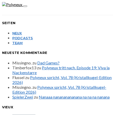
SEITEN
NEUX
PODCASTS
TEAM
NEUESTE KOMMENTARE
Missingno.
zu
Dad Games?
Timberfox13
zu
Polyneux tritt nach. Episode 19: Viva la
Nackenstarre
Flussel
zu
Polyneux spricht, Vol. 78 (Kristallkugel-Edition
2026)
Missingno.
zu
Polyneux spricht, Vol. 78 (Kristallkugel-
Edition 2026)
SpielerZwei
zu
Nanaaa nanananananana na na na nanana
VIEUX