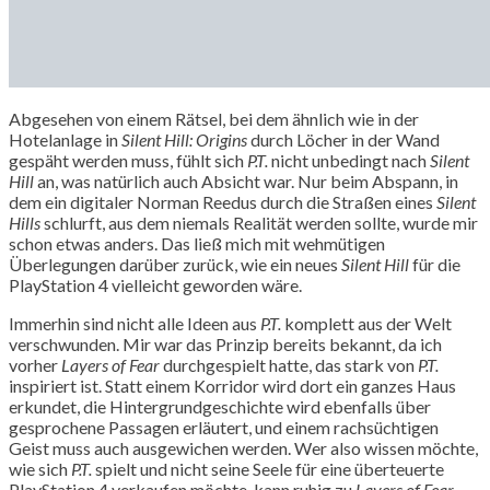
Abgesehen von einem Rätsel, bei dem ähnlich wie in der
Hotelanlage in
Silent Hill: Origins
durch Löcher in der Wand
gespäht werden muss, fühlt sich
P.T.
nicht unbedingt nach
Silent
Hill
an, was natürlich auch Absicht war. Nur beim Abspann, in
dem ein digitaler Norman Reedus durch die Straßen eines
Silent
Hills
schlurft, aus dem niemals Realität werden sollte, wurde mir
schon etwas anders. Das ließ mich mit wehmütigen
Überlegungen darüber zurück, wie ein neues
Silent Hill
für die
PlayStation 4 vielleicht geworden wäre.
Immerhin sind nicht alle Ideen aus
P.T.
komplett aus der Welt
verschwunden. Mir war das Prinzip bereits bekannt, da ich
vorher
Layers of Fear
durchgespielt hatte, das stark von
P.T.
inspiriert ist. Statt einem Korridor wird dort ein ganzes Haus
erkundet, die Hintergrundgeschichte wird ebenfalls über
gesprochene Passagen erläutert, und einem rachsüchtigen
Geist muss auch ausgewichen werden. Wer also wissen möchte,
wie sich
P.T.
spielt und nicht seine Seele für eine überteuerte
PlayStation 4 verkaufen möchte, kann ruhig zu
Layers of Fear