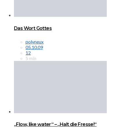
Das Wort Gottes
polyneux
05.10.09
12
5 min
„Flow, like water“ – „Halt die Fresse!“