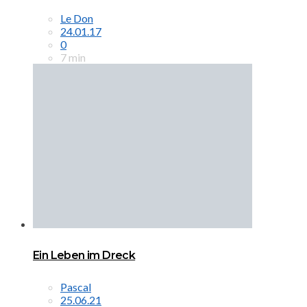
Le Don
24.01.17
0
7 min
Ein Leben im Dreck
Pascal
25.06.21