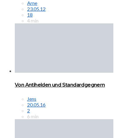
Arne
23.05.12
18
4 min
Von Antihelden und Standardgegnern
Jens
20.05.16
2
6 min