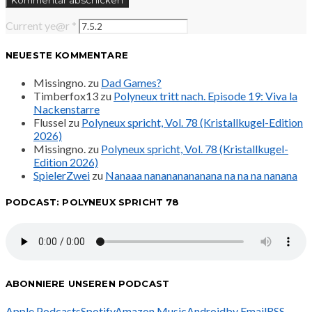
Current ye@r
*
NEUESTE KOMMENTARE
Missingno.
zu
Dad Games?
Timberfox13
zu
Polyneux tritt nach. Episode 19: Viva la
Nackenstarre
Flussel
zu
Polyneux spricht, Vol. 78 (Kristallkugel-Edition
2026)
Missingno.
zu
Polyneux spricht, Vol. 78 (Kristallkugel-
Edition 2026)
SpielerZwei
zu
Nanaaa nanananananana na na na nanana
PODCAST: POLYNEUX SPRICHT 78
ABONNIERE UNSEREN PODCAST
Apple Podcasts
Spotify
Amazon Music
Android
by Email
RSS