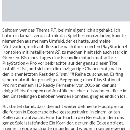
Seitdem war das Thema P.T. bei mir eigentlich abgehakt. Ich
habe es damals verpasst, mir das Spiel herunterzuladen, kannte
niemanden aus meinem Umfeld, der es hatte, und meine
Motivation, mich auf die Suche nach überteuerten PlayStation 4
Konsolen mit installiertem
P.T.
zu machen, hielt sich auch stark in
Grenzen. Bis eines Tages eine Freundin einfach mal so ihre
PlayStation 4 Pro vorbeibrachte, auf der genau dieser Titel
installiert ist, und sich mir die einzigartige Chance bot, mal in
den bisher letzten Rest der
Silent Hill
Reihe zu schauen. Es fing
schon mal mit der gruseligen Begegnung einer PlayStation 4
Pro mit meinem HD Ready Fernseher von 2006 an, der uns
einige Bildstörungen und Ausfälle bescherte. Nachdem diese in
den Einstellungen behoben werden konnten, ging es endlich los.
P.T.
startet damit, dass die nicht weiter definierte Hauptperson,
die fortan in Egoperspektive gesteuert wird, in einem kalten
Kellerraum aufwacht. Eine Tür führt in den Bereich, in dem das
ganze Spiel stattfindet: Ein Korridor, der um die Ecke abbiegt,
in einer Treppe nach unten mündet und wieder in seinen eigenen