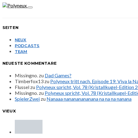
SEITEN
NEUX
PODCASTS
TEAM
NEUESTE KOMMENTARE
Missingno.
zu
Dad Games?
Timberfox13
zu
Polyneux tritt nach. Episode 19: Viva la 
Flussel
zu
Polyneux spricht, Vol. 78 (Kristallkugel-Edition 
Missingno.
zu
Polyneux spricht, Vol. 78 (Kristallkugel-Edit
SpielerZwei
zu
Nanaaa nanananananana na na na nanana
VIEUX