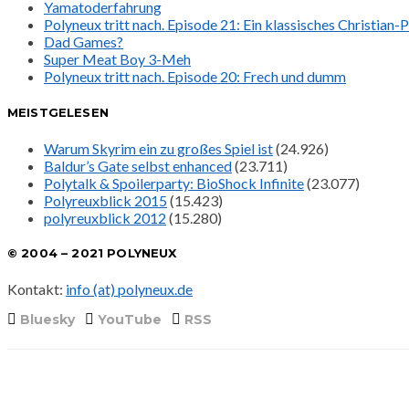
Yamatoderfahrung
Polyneux tritt nach. Episode 21: Ein klassisches Christian
Dad Games?
Super Meat Boy 3-Meh
Polyneux tritt nach. Episode 20: Frech und dumm
MEISTGELESEN
Warum Skyrim ein zu großes Spiel ist
(24.926)
Baldur’s Gate selbst enhanced
(23.711)
Polytalk & Spoilerparty: BioShock Infinite
(23.077)
Polyreuxblick 2015
(15.423)
polyreuxblick 2012
(15.280)
© 2004 – 2021 POLYNEUX
Kontakt:
info (at) polyneux.de
Bluesky
YouTube
RSS