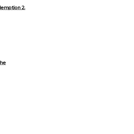
emption 2.
che