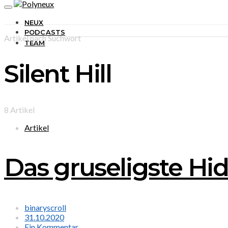
NEUX
PODCASTS
Artikel nach Suchwort
TEAM
Silent Hill
8 Artikel
Artikel
Das gruseligste Hid
binaryscroll
31.10.2020
Ein Kommentar