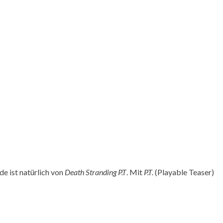
de ist natürlich von
Death Stranding P.T
. Mit
P.T.
(Playable Teaser)