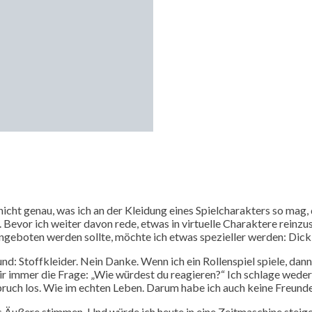
icht genau, was ich an der Kleidung eines Spielcharakters so mag, 
evor ich weiter davon rede, etwas in virtuelle Charaktere reinzust
boten werden sollte, möchte ich etwas spezieller werden: Dick mus
: Stoffkleider. Nein Danke. Wenn ich ein Rollenspiel spiele, dann 
h mir immer die Frage: „Wie würdest du reagieren?“ Ich schlage we
ruch los. Wie im echten Leben. Darum habe ich auch keine Freunde. 
s Äußere stimmen. Und würde ich heute in eine Zeitmaschine steige