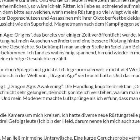
eimlichen.), so wäre ich ein Ritter. Ich liebe es, schreiend auf 
ch denn bitte ausweichen, wenn meine Rüstung so viel wiegt wie ein
über Bogenschützen und Assassinen mit ihrer Oktoberfestbekleidun
ls aussieht wie ein Superheld. Magnetmann nach dem Kampf gegen se
on Age: Origins“, das bereits vor einiger Zeit veröffentlicht wurd
ung hat mein Aussehen verändert und eine bessere Rüstung hinter
eine Geschichte. So bekämpft man an einer Stelle im Spiel zum Beis
u bekommen. Ich fand es wahnsinnig spannend, hin und wieder in m
ine richtige Geschichte erzählt.
r einen Spiegel und grinste. Ich lege normalerweise nicht viel Wer
 die ich in der Welt von „Dragon Age“ verbracht hatte. Und das mac
t. „Dragon Age: Awakening“. Die Handlung knüpfte direkt an „Orig
ch nicht sehr gelungen, dennoch konnte ich verstehen, warum man si
de. Und mein Modeherz machte Luftsprünge als ich erfuhr, dass man
 die Kamera um mich kreisen. Ich hatte diverse neue Rüstungsteile
 drei Gefolgsleute (Ich bin der Held, darum nenne ich mich auch z
nz. Man ließ mir meine Unterwäsche. Eine kurze Geruchsprobe verri