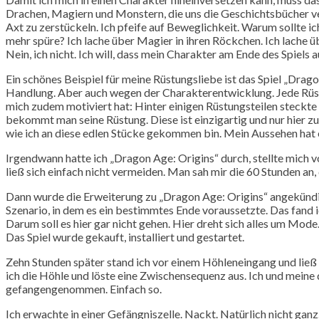
Drachen, Magiern und Monstern, die uns die Geschichtsbücher verh
Axt zu zerstückeln. Ich pfeife auf Beweglichkeit. Warum sollte i
mehr spüre? Ich lache über Magier in ihren Röckchen. Ich lache 
Nein, ich nicht. Ich will, dass mein Charakter am Ende des Spie
Ein schönes Beispiel für meine Rüstungsliebe ist das Spiel „Drag
Handlung. Aber auch wegen der Charakterentwicklung. Jede Rüst
mich zudem motiviert hat: Hinter einigen Rüstungsteilen steckte 
bekommt man seine Rüstung. Diese ist einzigartig und nur hier z
wie ich an diese edlen Stücke gekommen bin. Mein Aussehen hat e
Irgendwann hatte ich „Dragon Age: Origins“ durch, stellte mich vo
ließ sich einfach nicht vermeiden. Man sah mir die 60 Stunden an,
Dann wurde die Erweiterung zu „Dragon Age: Origins“ angekündig
Szenario, in dem es ein bestimmtes Ende voraussetzte. Das fand i
Darum soll es hier gar nicht gehen. Hier dreht sich alles um Mo
Das Spiel wurde gekauft, installiert und gestartet.
Zehn Stunden später stand ich vor einem Höhleneingang und ließ
ich die Höhle und löste eine Zwischensequenz aus. Ich und meine
gefangengenommen. Einfach so.
Ich erwachte in einer Gefängniszelle. Nackt. Natürlich nicht ga