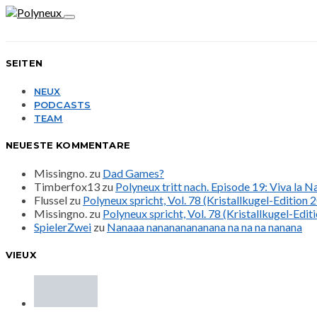
SEITEN
NEUX
PODCASTS
TEAM
NEUESTE KOMMENTARE
Missingno.
zu
Dad Games?
Timberfox13
zu
Polyneux tritt nach. Episode 19: Viva la 
Flussel
zu
Polyneux spricht, Vol. 78 (Kristallkugel-Edition 
Missingno.
zu
Polyneux spricht, Vol. 78 (Kristallkugel-Edit
SpielerZwei
zu
Nanaaa nanananananana na na na nanana
VIEUX