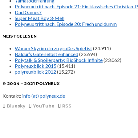
Yamatoderfahrung
Polyneux tritt nach. Episode 21: Ein klassisches Christian
Dad Games?
Super Meat Boy 3-Meh
Polyneux tritt nach. Episode 20: Frech und dumm
MEISTGELESEN
Warum Skyrim ein zu großes Spiel ist
(24.911)
Baldur’s Gate selbst enhanced
(23.694)
Polytalk & Spoilerparty: BioShock Infinite
(23.062)
Polyreuxblick 2015
(15.411)
polyreuxblick 2012
(15.272)
© 2004 – 2021 POLYNEUX
Kontakt:
info (at) polyneux.de
Bluesky
YouTube
RSS