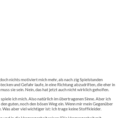
doch nichts motiviert mich mehr, als nach zig Spielstunden
ecken und Gefahr laufe, in eine Richtung abzudriften, die eher in
s sie sein. Nein, das hat jetzt auch nicht wirklich geholfen.
spiele ich mich. Also natürlich im übertragenen Sinne. Aber ich
der den guten, noch den bösen Weg ein. Wenn mir mein Gegenüber
Was aber viel wichtiger ist: Ich trage keine Stoffkleider.
n und in die Vergangenheit reisen (Die Vergangenheit mit