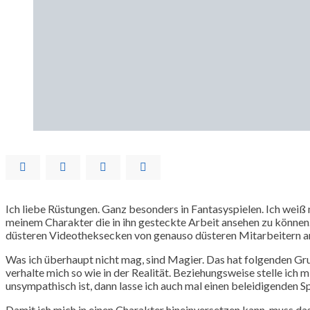
Ich liebe Rüstungen. Ganz besonders in Fantasyspielen. Ich weiß n
meinem Charakter die in ihn gesteckte Arbeit ansehen zu können. B
düsteren Videotheksecken von genauso düsteren Mitarbeitern ange
Was ich überhaupt nicht mag, sind Magier. Das hat folgenden Grund
verhalte mich so wie in der Realität. Beziehungsweise stelle ic
unsympathisch ist, dann lasse ich auch mal einen beleidigenden Sp
Damit ich mich in einen Charakter hineinversetzen kann, muss da