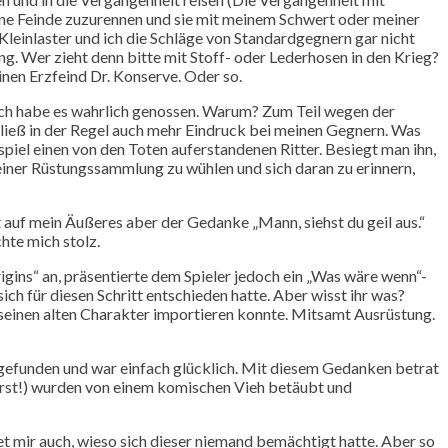
meine Feinde zuzurennen und sie mit meinem Schwert oder meiner
 Kleinlaster und ich die Schläge von Standardgegnern gar nicht
g. Wer zieht denn bitte mit Stoff- oder Lederhosen in den Krieg?
inen Erzfeind Dr. Konserve. Oder so.
e. Ich habe es wahrlich genossen. Warum? Zum Teil wegen der
ließ in der Regel auch mehr Eindruck bei meinen Gegnern. Was
piel einen von den Toten auferstandenen Ritter. Besiegt man ihn,
einer Rüstungssammlung zu wühlen und sich daran zu erinnern,
t auf mein Äußeres aber der Gedanke „Mann, siehst du geil aus.“
hte mich stolz.
ins“ an, präsentierte dem Spieler jedoch ein „Was wäre wenn“-
ch für diesen Schritt entschieden hatte. Aber wisst ihr was?
 seinen alten Charakter importieren konnte. Mitsamt Ausrüstung.
 gefunden und war einfach glücklich. Mit diesem Gedanken betrat
uerst!) wurden von einem komischen Vieh betäubt und
et mir auch, wieso sich dieser niemand bemächtigt hatte. Aber so