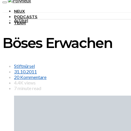
NEUX
PODCASTS
Artikel
TEAM
Böses Erwachen
Stiftnürsel
31.10.2011
20 Kommentare
4.4K views
7 minute read