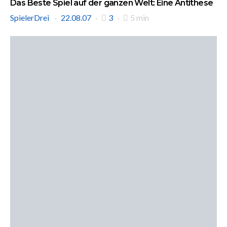
Das Beste Spiel auf der ganzen Welt: Eine Antithese
SpielerDrei
22.08.07
3
5 min