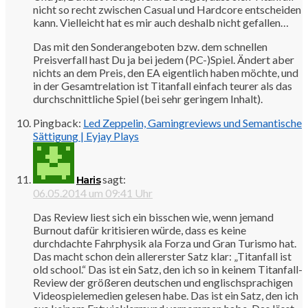
nicht so recht zwischen Casual und Hardcore entscheiden
kann. Vielleicht hat es mir auch deshalb nicht gefallen…
Das mit den Sonderangeboten bzw. dem schnellen
Preisverfall hast Du ja bei jedem (PC-)Spiel. Ändert aber
nichts an dem Preis, den EA eigentlich haben möchte, und
in der Gesamtrelation ist Titanfall einfach teurer als das
durchschnittliche Spiel (bei sehr geringem Inhalt).
Pingback:
Led Zeppelin, Gamingreviews und Semantische
Sättigung | Eyjay Plays
sagt:
Haris
06.05.2014 um 09:41 Uhr
Das Review liest sich ein bisschen wie, wenn jemand
Burnout dafür kritisieren würde, dass es keine
durchdachte Fahrphysik ala Forza und Gran Turismo hat.
Das macht schon dein allererster Satz klar: „Titanfall ist
old school.“ Das ist ein Satz, den ich so in keinem Titanfall-
Review der größeren deutschen und englischsprachigen
Videospielemedien gelesen habe. Das ist ein Satz, den ich