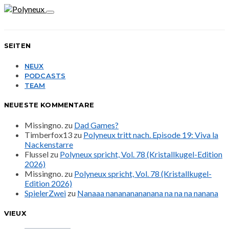
SEITEN
NEUX
PODCASTS
TEAM
NEUESTE KOMMENTARE
Missingno.
zu
Dad Games?
Timberfox13
zu
Polyneux tritt nach. Episode 19: Viva la
Nackenstarre
Flussel
zu
Polyneux spricht, Vol. 78 (Kristallkugel-Edition
2026)
Missingno.
zu
Polyneux spricht, Vol. 78 (Kristallkugel-
Edition 2026)
SpielerZwei
zu
Nanaaa nanananananana na na na nanana
VIEUX