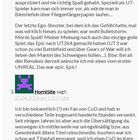
ausprobiert und nie richtig Spaß gehabt. Speziell als UT-
Spieler kam man sich immer vor, als würde man in
Bleistiefeln über Fliegenfängerpapier laufen…
Der letzte Ego-Shooter, bei dem ich das Gefühl hatte, mal
was wirklich Neues zu spielen, war wohl Bulletstorm.
Mords Spaß! Meiner Meinung nach auch das einzige geile
Spiel, das Epic nach UT2k4 gemacht haben (UT3 war
schon zu viel Battlefield und über Gears of War will ich
lieber den Mantel des Schweigens hüllen…). Btw: Bei all
den Remakes derzeit wünsche ich mir eines vom ersten
UNREAL. Das war epic, Epic!
sagt:
HomiSite
25.04.2014 um 13:55 Uhr
Ich bin bekanntlich (?) ein Fan von CoD und hab in
verschiedene Teile insgesamt hunderte Stunden versenkt.
Seit einigen Jahren ist aber auch die Übersättigung da,
weswegen ich mittlerweile nur unregelmäßig bzw. aus
Gewohnheit ältere Titel reinschmeiße. Insofern war ich
schon auf Titanfall gespannt, weil ich eben CoD im Kern