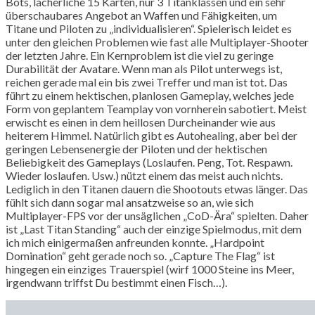
Bots, lächerliche 15 Karten, nur 3 Titanklassen und ein sehr
überschaubares Angebot an Waffen und Fähigkeiten, um
Titane und Piloten zu „individualisieren“. Spielerisch leidet es
unter den gleichen Problemen wie fast alle Multiplayer-Shooter
der letzten Jahre. Ein Kernproblem ist die viel zu geringe
Durabilität der Avatare. Wenn man als Pilot unterwegs ist,
reichen gerade mal ein bis zwei Treffer und man ist tot. Das
führt zu einem hektischen, planlosen Gameplay, welches jede
Form von geplantem Teamplay von vornherein sabotiert. Meist
erwischt es einen in dem heillosen Durcheinander wie aus
heiterem Himmel. Natürlich gibt es Autohealing, aber bei der
geringen Lebensenergie der Piloten und der hektischen
Beliebigkeit des Gameplays (Loslaufen. Peng, Tot. Respawn.
Wieder loslaufen. Usw.) nützt einem das meist auch nichts.
Lediglich in den Titanen dauern die Shootouts etwas länger. Das
fühlt sich dann sogar mal ansatzweise so an, wie sich
Multiplayer-FPS vor der unsäglichen „CoD-Ära“ spielten. Daher
ist „Last Titan Standing“ auch der einzige Spielmodus, mit dem
ich mich einigermaßen anfreunden konnte. „Hardpoint
Domination“ geht gerade noch so. „Capture The Flag“ ist
hingegen ein einziges Trauerspiel (wirf 1000 Steine ins Meer,
irgendwann triffst Du bestimmt einen Fisch…).