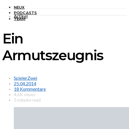
NEUX
PODCASTS
Artikel
TEAM
Ein
Armutszeugnis
SpielerZwei
25.04.2014
18 Kommentare
4.6K views
5 minute read