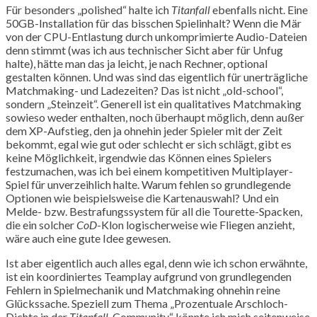
Für besonders „polished“ halte ich
Titanfall
ebenfalls nicht. Eine
50GB-Installation für das bisschen Spielinhalt? Wenn die Mär
von der CPU-Entlastung durch unkomprimierte Audio-Dateien
denn stimmt (was ich aus technischer Sicht aber für Unfug
halte), hätte man das ja leicht, je nach Rechner, optional
gestalten können. Und was sind das eigentlich für unerträgliche
Matchmaking- und Ladezeiten? Das ist nicht „old-school“,
sondern „Steinzeit“. Generell ist ein qualitatives Matchmaking
sowieso weder enthalten, noch überhaupt möglich, denn außer
dem XP-Aufstieg, den ja ohnehin jeder Spieler mit der Zeit
bekommt, egal wie gut oder schlecht er sich schlägt, gibt es
keine Möglichkeit, irgendwie das Können eines Spielers
festzumachen, was ich bei einem kompetitiven Multiplayer-
Spiel für unverzeihlich halte. Warum fehlen so grundlegende
Optionen wie beispielsweise die Kartenauswahl? Und ein
Melde- bzw. Bestrafungssystem für all die Tourette-Spacken,
die ein solcher
CoD
-Klon logischerweise wie Fliegen anzieht,
wäre auch eine gute Idee gewesen.
Ist aber eigentlich auch alles egal, denn wie ich schon erwähnte,
ist ein koordiniertes Teamplay aufgrund von grundlegenden
Fehlern in Spielmechanik und Matchmaking ohnehin reine
Glückssache. Speziell zum Thema „Prozentuale Arschloch-
Dichte in der
Titanfall
-Community“ könnte ich mich seitenweise