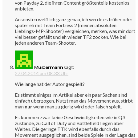
von Payday 2, die ihren Content größtenteils kostenlos
anbieten.
Ansonsten weiß ich ganz genau, ich werde es früher oder
später eh mit Team Fortress 2 (meinen absoluten
Lieblings-MP-Shooter) vergleichen, merken, was mir dort
viel besser gefällt und eh wieder TF2 zocken. Wie bei
jeden anderen Team-Shooter.
sagt:
Mustermann
27.04.2014 um 08:33 Uhr
Wie lange hat der Autor gespielt?
Es stimmt einiges im Artikel aber ein paar Sachen sind
einfach überzogen. Nutzt man das Movement aus, stirbt
man
nur
wenn man zu gierig wird oder falsch spielt.
Es kommen zwar keine Geschwindigkeiten wie in Q3
zustande, zu Call of Duty und Battlefield liegen aber
Welten. Die geringe TTK wird ebenfalls durch das
Movement ausgeglichen, sind beide Spiele in der Lage das