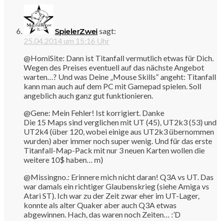
sagt:
SpielerZwei
25.04.2014 um 15:16 Uhr
@HomiSite: Dann ist Titanfall vermutlich etwas für Dich.
Wegen des Preises eventuell auf das nächste Angebot
warten…? Und was Deine „Mouse Skills“ angeht: Titanfall
kann man auch auf dem PC mit Gamepad spielen. Soll
angeblich auch ganz gut funktionieren.
@Gene: Mein Fehler! Ist korrigiert. Danke
Die 15 Maps sind verglichen mit UT (45), UT2k3 (53) und
UT2k4 (über 120, wobei einige aus UT2k3 übernommen
wurden) aber immer noch super wenig. Und für das erste
Titanfall-Map-Pack mit nur 3 neuen Karten wollen die
weitere 10$ haben… m)
@Missingno.: Erinnere mich nicht daran! Q3A vs UT. Das
war damals ein richtiger Glaubenskrieg (siehe Amiga vs
Atari ST). Ich war zu der Zeit zwar eher im UT-Lager,
konnte als alter Quaker aber auch Q3A etwas
abgewinnen. Hach, das waren noch Zeiten… :’D