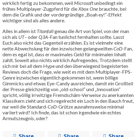
wirklich fertig zu bekommen, weil
Microsoft
unbedingt ein
frühes Multiplayer-Zugpferd für die
Xbox One
brauchte, bei
dem die Grafik und der vordergründige „Boah ey!“-Effekt
wichtiger sind als alles andere.
Alles in allem ist
Titanfall
genau die Art von Spiel, von der man
sich als
UT
– oder
Q3A
-Fan tunlichst fernhalten sollte. Lasst
Euch also nicht das Gegenteil erzählen. Es ist vielmehr eine
nette Abwechslung für den inzwischen gelangweilten
CoD
-Fan,
dem es egal ist, dass er maximales Geld für minimalen Inhalt
zahlt. Soweit also nichts wirklich Aufregendes. Trotzdem stellt
sich mir bei all dem Hype und den überwiegend begeisterten
Reviews doch die Frage, wie weit es mit dem Multiplayer-FPS-
Genre inzwischen eigentlich gekommen ist, wenn billige
Gimmicks und etwas Eye-Candy ausreichen, damit ein Großteil
der Presse gleichzeitig von „old-school“ und „Innovation“
spricht, völlig irrwitzige Fremdschäm-Verweise zu anerkannten
Klassikern zieht und sich regelrecht ein Loch in den Bauch freut,
nur weil die Standard-
CoD
-Grütze ausnahmsweise minimal
variiert wird? Ich finde, das ist schon irgendwie ein echtes
Armutszeugnis, oder?
Share
Share
Share