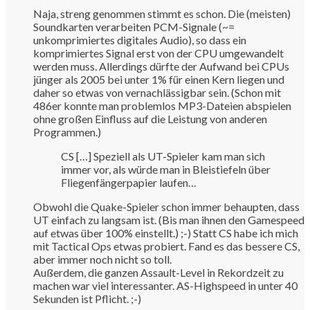
Naja, streng genommen stimmt es schon. Die (meisten)
Soundkarten verarbeiten PCM-Signale (~=
unkomprimiertes digitales Audio), so dass ein
komprimiertes Signal erst von der CPU umgewandelt
werden muss. Allerdings dürfte der Aufwand bei CPUs
jünger als 2005 bei unter 1% für einen Kern liegen und
daher so etwas von vernachlässigbar sein. (Schon mit
486er konnte man problemlos MP3-Dateien abspielen
ohne großen Einfluss auf die Leistung von anderen
Programmen.)
CS […] Speziell als UT-Spieler kam man sich
immer vor, als würde man in Bleistiefeln über
Fliegenfängerpapier laufen…
Obwohl die Quake-Spieler schon immer behaupten, dass
UT einfach zu langsam ist. (Bis man ihnen den Gamespeed
auf etwas über 100% einstellt.) ;-) Statt CS habe ich mich
mit Tactical Ops etwas probiert. Fand es das bessere CS,
aber immer noch nicht so toll.
Außerdem, die ganzen Assault-Level in Rekordzeit zu
machen war viel interessanter. AS-Highspeed in unter 40
Sekunden ist Pflicht. ;-)