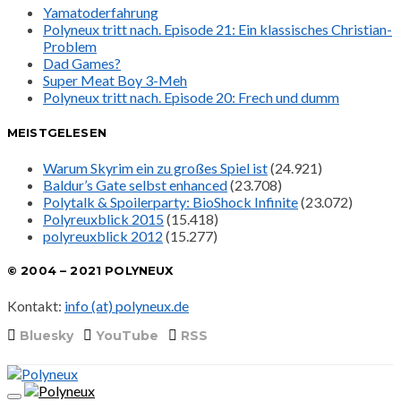
Yamatoderfahrung
Polyneux tritt nach. Episode 21: Ein klassisches Christian-
Problem
Dad Games?
Super Meat Boy 3-Meh
Polyneux tritt nach. Episode 20: Frech und dumm
MEISTGELESEN
Warum Skyrim ein zu großes Spiel ist
(24.921)
Baldur’s Gate selbst enhanced
(23.708)
Polytalk & Spoilerparty: BioShock Infinite
(23.072)
Polyreuxblick 2015
(15.418)
polyreuxblick 2012
(15.277)
© 2004 – 2021 POLYNEUX
Kontakt:
info (at) polyneux.de
Bluesky
YouTube
RSS