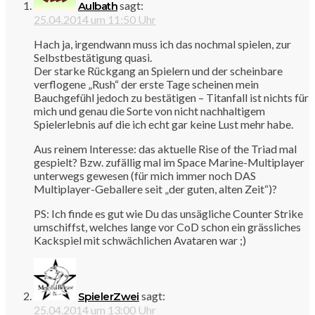
sagt:
Aulbath
25.04.2014 um 11:50 Uhr
Hach ja, irgendwann muss ich das nochmal spielen, zur
Selbstbestätigung quasi.
Der starke Rückgang an Spielern und der scheinbare
verflogene „Rush“ der erste Tage scheinen mein
Bauchgefühl jedoch zu bestätigen – Titanfall ist nichts für
mich und genau die Sorte von nicht nachhaltigem
Spielerlebnis auf die ich echt gar keine Lust mehr habe.
Aus reinem Interesse: das aktuelle Rise of the Triad mal
gespielt? Bzw. zufällig mal im Space Marine-Multiplayer
unterwegs gewesen (für mich immer noch DAS
Multiplayer-Geballere seit „der guten, alten Zeit“)?
PS: Ich finde es gut wie Du das unsägliche Counter Strike
umschiffst, welches lange vor CoD schon ein grässliches
Kackspiel mit schwächlichen Avataren war ;)
sagt:
SpielerZwei
25.04.2014 um 13:00 Uhr