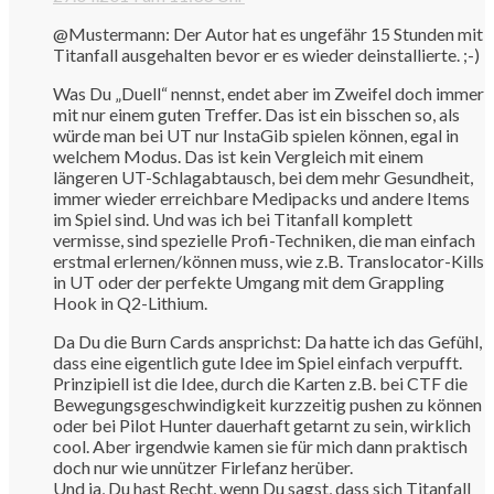
@Mustermann: Der Autor hat es ungefähr 15 Stunden mit
Titanfall ausgehalten bevor er es wieder deinstallierte. ;-)
Was Du „Duell“ nennst, endet aber im Zweifel doch immer
mit nur einem guten Treffer. Das ist ein bisschen so, als
würde man bei UT nur InstaGib spielen können, egal in
welchem Modus. Das ist kein Vergleich mit einem
längeren UT-Schlagabtausch, bei dem mehr Gesundheit,
immer wieder erreichbare Medipacks und andere Items
im Spiel sind. Und was ich bei Titanfall komplett
vermisse, sind spezielle Profi-Techniken, die man einfach
erstmal erlernen/können muss, wie z.B. Translocator-Kills
in UT oder der perfekte Umgang mit dem Grappling
Hook in Q2-Lithium.
Da Du die Burn Cards ansprichst: Da hatte ich das Gefühl,
dass eine eigentlich gute Idee im Spiel einfach verpufft.
Prinzipiell ist die Idee, durch die Karten z.B. bei CTF die
Bewegungsgeschwindigkeit kurzzeitig pushen zu können
oder bei Pilot Hunter dauerhaft getarnt zu sein, wirklich
cool. Aber irgendwie kamen sie für mich dann praktisch
doch nur wie unnützer Firlefanz herüber.
Und ja, Du hast Recht, wenn Du sagst, dass sich Titanfall