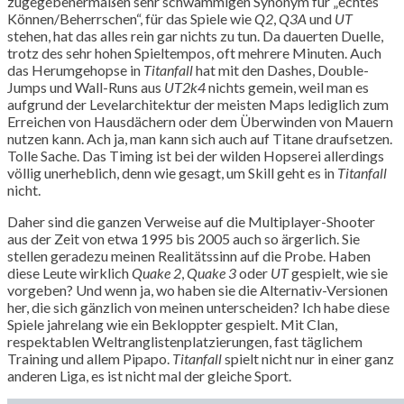
zugegebenermaßen sehr schwammigen Synonym für „echtes
Können/Beherrschen“, für das Spiele wie
Q2
,
Q3A
und
UT
stehen, hat das alles rein gar nichts zu tun. Da dauerten Duelle,
trotz des sehr hohen Spieltempos, oft mehrere Minuten. Auch
das Herumgehopse in
Titanfall
hat mit den Dashes, Double-
Jumps und Wall-Runs aus
UT2k4
nichts gemein, weil man es
aufgrund der Levelarchitektur der meisten Maps lediglich zum
Erreichen von Hausdächern oder dem Überwinden von Mauern
nutzen kann. Ach ja, man kann sich auch auf Titane draufsetzen.
Tolle Sache. Das Timing ist bei der wilden Hopserei allerdings
völlig unerheblich, denn wie gesagt, um Skill geht es in
Titanfall
nicht.
Daher sind die ganzen Verweise auf die Multiplayer-Shooter
aus der Zeit von etwa 1995 bis 2005 auch so ärgerlich. Sie
stellen geradezu meinen Realitätssinn auf die Probe. Haben
diese Leute wirklich
Quake 2
,
Quake 3
oder
UT
gespielt, wie sie
vorgeben? Und wenn ja, wo haben sie die Alternativ-Versionen
her, die sich gänzlich von meinen unterscheiden? Ich habe diese
Spiele jahrelang wie ein Bekloppter gespielt. Mit Clan,
respektablen Weltranglistenplatzierungen, fast täglichem
Training und allem Pipapo.
Titanfall
spielt nicht nur in einer ganz
anderen Liga, es ist nicht mal der gleiche Sport.