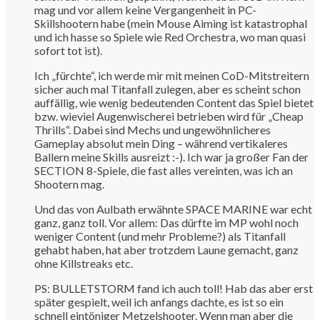
mag und vor allem keine Vergangenheit in PC-
Skillshootern habe (mein Mouse Aiming ist katastrophal
und ich hasse so Spiele wie Red Orchestra, wo man quasi
sofort tot ist).
Ich „fürchte“, ich werde mir mit meinen CoD-Mitstreitern
sicher auch mal Titanfall zulegen, aber es scheint schon
auffällig, wie wenig bedeutenden Content das Spiel bietet
bzw. wieviel Augenwischerei betrieben wird für „Cheap
Thrills“. Dabei sind Mechs und ungewöhnlicheres
Gameplay absolut mein Ding – während vertikaleres
Ballern meine Skills ausreizt :-). Ich war ja großer Fan der
SECTION 8-Spiele, die fast alles vereinten, was ich an
Shootern mag.
Und das von Aulbath erwähnte SPACE MARINE war echt
ganz, ganz toll. Vor allem: Das dürfte im MP wohl noch
weniger Content (und mehr Probleme?) als Titanfall
gehabt haben, hat aber trotzdem Laune gemacht, ganz
ohne Killstreaks etc.
PS: BULLETSTORM fand ich auch toll! Hab das aber erst
später gespielt, weil ich anfangs dachte, es ist so ein
schnell eintöniger Metzelshooter. Wenn man aber die