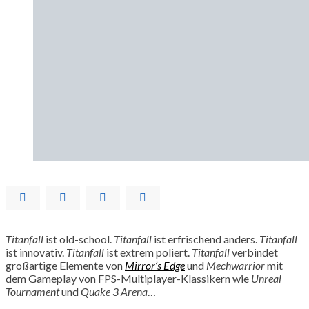
Titanfall
ist old-school.
Titanfall
ist erfrischend anders.
Titanfall
ist innovativ.
Titanfall
ist extrem poliert.
Titanfall
verbindet
großartige Elemente von
Mirror’s Edge
und
Mechwarrior
mit
dem Gameplay von FPS-Multiplayer-Klassikern wie
Unreal
Tournament
und
Quake 3 Arena
…