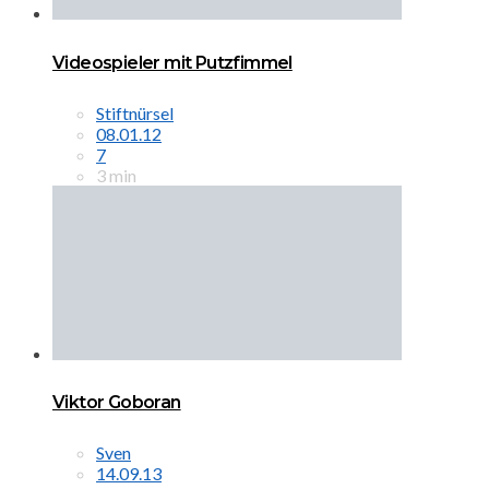
Videospieler mit Putzfimmel
Stiftnürsel
08.01.12
7
3 min
Viktor Goboran
Sven
14.09.13