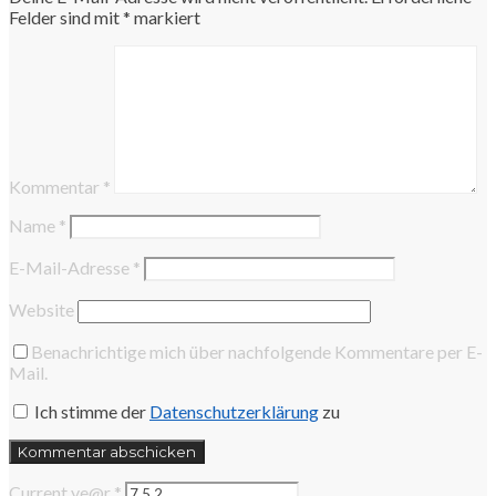
Felder sind mit
*
markiert
Kommentar
*
Name
*
E-Mail-Adresse
*
Website
Benachrichtige mich über nachfolgende Kommentare per E-
Mail.
Ich stimme der
Datenschutzerklärung
zu
Current ye@r
*