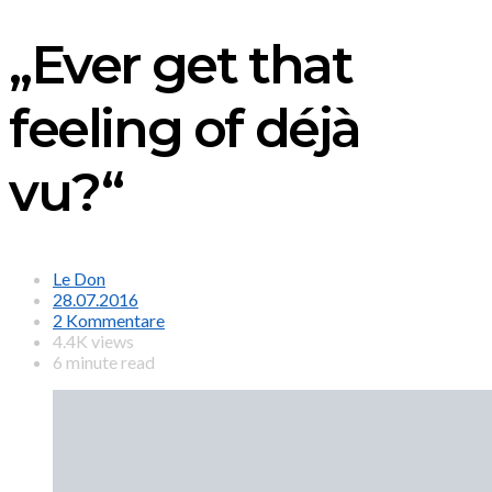
„Ever get that
feeling of déjà
vu?“
Le Don
28.07.2016
2 Kommentare
4.4K views
6 minute read