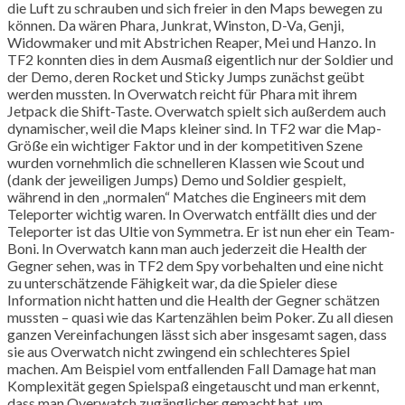
die Luft zu schrauben und sich freier in den Maps bewegen zu
können. Da wären Phara, Junkrat, Winston, D-Va, Genji,
Widowmaker und mit Abstrichen Reaper, Mei und Hanzo. In
TF2 konnten dies in dem Ausmaß eigentlich nur der Soldier und
der Demo, deren Rocket und Sticky Jumps zunächst geübt
werden mussten. In Overwatch reicht für Phara mit ihrem
Jetpack die Shift-Taste. Overwatch spielt sich außerdem auch
dynamischer, weil die Maps kleiner sind. In TF2 war die Map-
Größe ein wichtiger Faktor und in der kompetitiven Szene
wurden vornehmlich die schnelleren Klassen wie Scout und
(dank der jeweiligen Jumps) Demo und Soldier gespielt,
während in den „normalen“ Matches die Engineers mit dem
Teleporter wichtig waren. In Overwatch entfällt dies und der
Teleporter ist das Ultie von Symmetra. Er ist nun eher ein Team-
Boni. In Overwatch kann man auch jederzeit die Health der
Gegner sehen, was in TF2 dem Spy vorbehalten und eine nicht
zu unterschätzende Fähigkeit war, da die Spieler diese
Information nicht hatten und die Health der Gegner schätzen
mussten – quasi wie das Kartenzählen beim Poker. Zu all diesen
ganzen Vereinfachungen lässt sich aber insgesamt sagen, dass
sie aus Overwatch nicht zwingend ein schlechteres Spiel
machen. Am Beispiel vom entfallenden Fall Damage hat man
Komplexität gegen Spielspaß eingetauscht und man erkennt,
dass man Overwatch zugänglicher gemacht hat, um