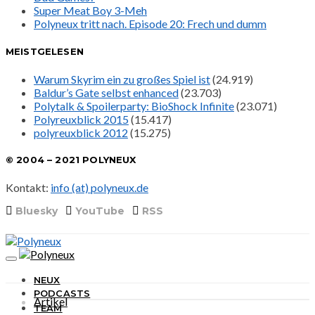
Super Meat Boy 3-Meh
Polyneux tritt nach. Episode 20: Frech und dumm
MEISTGELESEN
Warum Skyrim ein zu großes Spiel ist
(24.919)
Baldur’s Gate selbst enhanced
(23.703)
Polytalk & Spoilerparty: BioShock Infinite
(23.071)
Polyreuxblick 2015
(15.417)
polyreuxblick 2012
(15.275)
© 2004 – 2021 POLYNEUX
Kontakt:
info (at) polyneux.de
Bluesky
YouTube
RSS
NEUX
PODCASTS
Artikel
TEAM