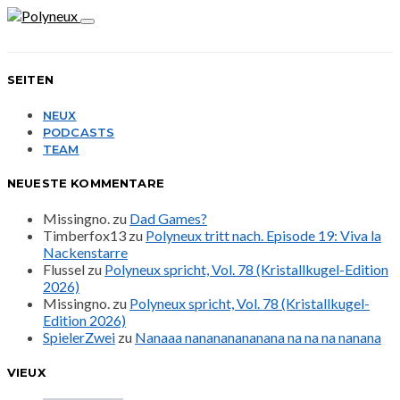
SEITEN
NEUX
PODCASTS
TEAM
NEUESTE KOMMENTARE
Missingno.
zu
Dad Games?
Timberfox13
zu
Polyneux tritt nach. Episode 19: Viva la
Nackenstarre
Flussel
zu
Polyneux spricht, Vol. 78 (Kristallkugel-Edition
2026)
Missingno.
zu
Polyneux spricht, Vol. 78 (Kristallkugel-
Edition 2026)
SpielerZwei
zu
Nanaaa nanananananana na na na nanana
VIEUX