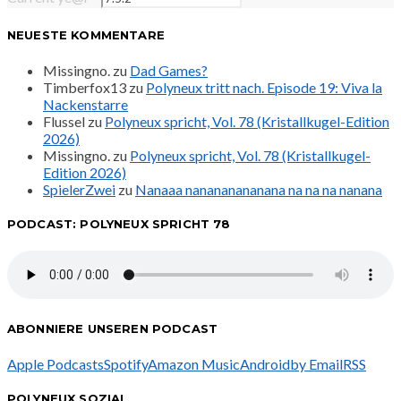
NEUESTE KOMMENTARE
Missingno.
zu
Dad Games?
Timberfox13
zu
Polyneux tritt nach. Episode 19: Viva la
Nackenstarre
Flussel
zu
Polyneux spricht, Vol. 78 (Kristallkugel-Edition
2026)
Missingno.
zu
Polyneux spricht, Vol. 78 (Kristallkugel-
Edition 2026)
SpielerZwei
zu
Nanaaa nanananananana na na na nanana
PODCAST: POLYNEUX SPRICHT 78
ABONNIERE UNSEREN PODCAST
Apple Podcasts
Spotify
Amazon Music
Android
by Email
RSS
POLYNEUX SOZIAL