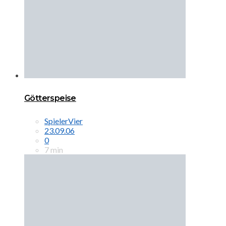
Götterspeise
SpielerVier
23.09.06
0
7 min