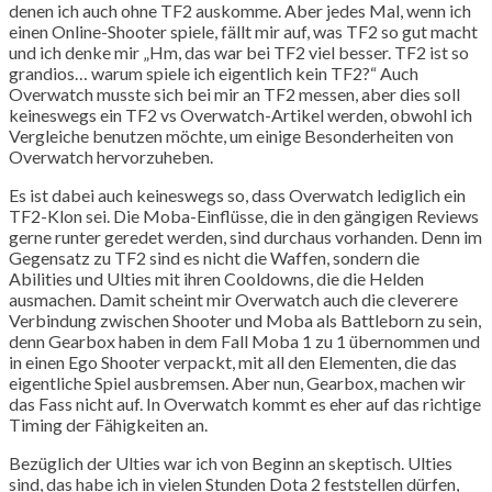
denen ich auch ohne TF2 auskomme. Aber jedes Mal, wenn ich
einen Online-Shooter spiele, fällt mir auf, was TF2 so gut macht
und ich denke mir „Hm, das war bei TF2 viel besser. TF2 ist so
grandios… warum spiele ich eigentlich kein TF2?“ Auch
Overwatch musste sich bei mir an TF2 messen, aber dies soll
keineswegs ein TF2 vs Overwatch-Artikel werden, obwohl ich
Vergleiche benutzen möchte, um einige Besonderheiten von
Overwatch hervorzuheben.
Es ist dabei auch keineswegs so, dass Overwatch lediglich ein
TF2-Klon sei. Die Moba-Einflüsse, die in den gängigen Reviews
gerne runter geredet werden, sind durchaus vorhanden. Denn im
Gegensatz zu TF2 sind es nicht die Waffen, sondern die
Abilities und Ulties mit ihren Cooldowns, die die Helden
ausmachen. Damit scheint mir Overwatch auch die cleverere
Verbindung zwischen Shooter und Moba als Battleborn zu sein,
denn Gearbox haben in dem Fall Moba 1 zu 1 übernommen und
in einen Ego Shooter verpackt, mit all den Elementen, die das
eigentliche Spiel ausbremsen. Aber nun, Gearbox, machen wir
das Fass nicht auf. In Overwatch kommt es eher auf das richtige
Timing der Fähigkeiten an.
Bezüglich der Ulties war ich von Beginn an skeptisch. Ulties
sind, das habe ich in vielen Stunden Dota 2 feststellen dürfen,