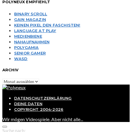
POLYNEUX EMPFIEHLT
BINARY SCROLL
GAIN MAGAZIN
KEINEN PIXEL DEN FASCHISTEN!
LANGUAGE AT PLAY
MEDIENBIENE
NAHAUFNAHMEN
POLYGAMIA
SENIOR GAMER
WASD
ARCHIV
Archiv
DATENSCHUTZERKLÄRUNG
DEINE DATEN
COPYRIGHT 2004-2026
Wir mögen Videospiele. Aber nicht alle...
Suche nach: