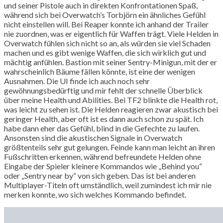
und seiner Pistole auch in direkten Konfrontationen Spaß,
während sich bei Overwatch’s Torbjörn ein ähnliches Gefühl
nicht einstellen will. Bei Reaper konnte ich anhand der Trailer
nie zuordnen, was er eigentlich für Waffen trägt. Viele Helden in
Overwatch fühlen sich nicht so an, als würden sie viel Schaden
machen und es gibt wenige Waffen, die sich wirklich gut und
mächtig anfühlen. Bastion mit seiner Sentry-Minigun, mit der er
wahrscheinlich Bäume fällen könnte, ist eine der wenigen
Ausnahmen. Die UI finde ich auch noch sehr
gewöhnungsbedürftig und mir fehlt der schnelle Überblick
über meine Health und Abilities. Bei TF2 blinkte die Health rot,
was leicht zu sehen ist. Die Helden reagieren zwar akustisch bei
geringer Health, aber oft ist es dann auch schon zu spät. Ich
habe dann eher das Gefühl, blind in die Gefechte zu laufen.
Ansonsten sind die akustischen Signale in Overwatch
größtenteils sehr gut gelungen. Feinde kann man leicht an ihren
Fußschritten erkennen, während befreundete Helden ohne
Eingabe der Spieler kleinere Kommandos wie „Behind you“
oder „Sentry near by“ von sich geben. Das ist bei anderen
Multiplayer-Titeln oft umständlich, weil zumindest ich mir nie
merken konnte, wo sich welches Kommando befindet.