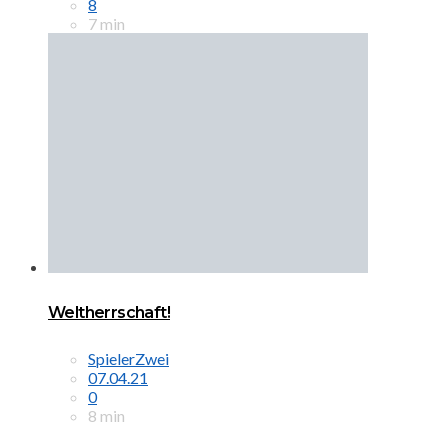
8
7 min
Weltherrschaft!
SpielerZwei
07.04.21
0
8 min