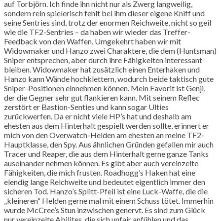
auf Torbjörn. Ich finde ihn nicht nur als Zwerg langweilig,
sondern rein spielerisch fehlt bei ihm dieser eigene Kniff und
seine Sentries sind, trotz der enormen Reichweite, nicht so geil
wie die TF2-Sentries – da haben wir wieder das Treffer-
Feedback von den Waffen. Umgekehrt haben wir mit
Widowmaker und Hanzo zwei Charaktere, die dem (Huntsman)
Sniper entsprechen, aber durch ihre Fähigkeiten interessant
bleiben. Widowmaker hat zusätzlich einen Enterhaken und
Hanzo kann Wände hochklettern, wodurch beide taktisch gute
Sniper-Positionen einnehmen können. Mein Favorit ist Genji,
der die Gegner sehr gut flankieren kann. Mit seinem Reflec
zerstört er Bastion-Senties und kann sogar Ulties
zurückwerfen. Da er nicht viele HP’s hat und deshalb am
ehesten aus dem Hinterhalt gespielt werden sollte, erinnert er
mich von den Overwatch-Helden am ehesten an meine TF2-
Hauptklasse, den Spy. Aus ähnlichen Gründen gefallen mir auch
Tracer und Reaper, die aus dem Hinterhalt gerne ganze Tanks
auseinander nehmen können. Es gibt aber auch vereinzelte
Fähigkeiten, die mich frusten. Roadhogg’s Haken hat eine
elendig lange Reichweite und bedeutet eigentlich immer den
sicheren Tod. Hanzo’s Splitt-Pfeil ist eine Luck-Waffe, die die
„kleineren“ Helden gerne mal mit einem Schuss tötet. Immerhin
wurde McCree’s Stun inzwischen genervt. Es sind zum Glück
nur vereinzelte Abilites, die sich unfair anfühlen und das