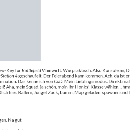
iew-Key für
Battlefield V
hinwirft. Wie praktisch. Also Konsole an, 
Station 4
geschaufelt. Der Feierabend kann kommen. Ach, da ist er 
mination. Das kenne ich von
CoD
. Mein Lieblingsmodus. Direkt mal 
, geil! Aha, mein Squad, ja schön, moin Ihr Honks! Klasse wählen…
eßlich hier. Ballern, Junge! Zack, bumm, Map geladen, spawnen und l
gen. Na gut.