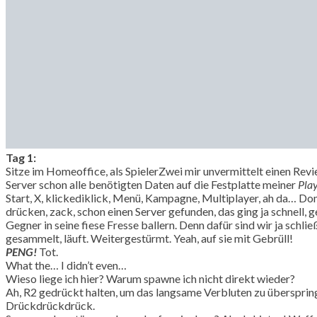
Tag 1:
Sitze im Homeoffice, als SpielerZwei mir unvermittelt einen Rev
Server schon alle benötigten Daten auf die Festplatte meiner
Play
Start, X, klickediklick, Menü, Kampagne, Multiplayer, ah da… Do
drücken, zack, schon einen Server gefunden, das ging ja schnell
Gegner in seine fiese Fresse ballern. Denn dafür sind wir ja schli
gesammelt, läuft. Weitergestürmt. Yeah, auf sie mit Gebrüll!
PENG!
Tot.
What the… I didn’t even…
Wieso liege ich hier? Warum spawne ich nicht direkt wieder?
Ah, R2 gedrückt halten, um das langsame Verbluten zu übersprin
Drückdrückdrück.