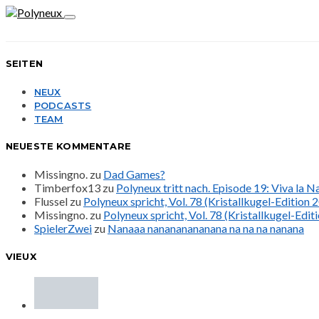
SEITEN
NEUX
PODCASTS
TEAM
NEUESTE KOMMENTARE
Missingno.
zu
Dad Games?
Timberfox13
zu
Polyneux tritt nach. Episode 19: Viva la 
Flussel
zu
Polyneux spricht, Vol. 78 (Kristallkugel-Edition 
Missingno.
zu
Polyneux spricht, Vol. 78 (Kristallkugel-Edit
SpielerZwei
zu
Nanaaa nanananananana na na na nanana
VIEUX