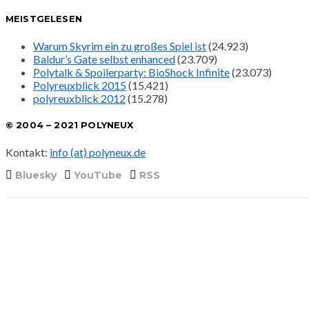
MEISTGELESEN
Warum Skyrim ein zu großes Spiel ist
(24.923)
Baldur’s Gate selbst enhanced
(23.709)
Polytalk & Spoilerparty: BioShock Infinite
(23.073)
Polyreuxblick 2015
(15.421)
polyreuxblick 2012
(15.278)
© 2004 – 2021 POLYNEUX
Kontakt:
info (at) polyneux.de
Bluesky
YouTube
RSS