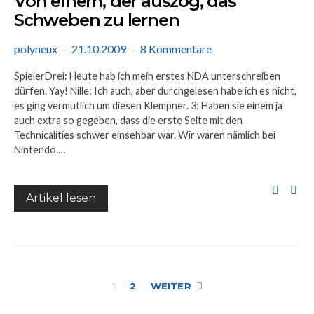
Von einem, der auszog, das
Schweben zu lernen
polyneux
21.10.2009
8 Kommentare
SpielerDrei: Heute hab ich mein erstes NDA unterschreiben
dürfen. Yay! Nille: Ich auch, aber durchgelesen habe ich es nicht,
es ging vermutlich um diesen Klempner. 3: Haben sie einem ja
auch extra so gegeben, dass die erste Seite mit den
Technicalities schwer einsehbar war. Wir waren nämlich bei
Nintendo.…
Artikel lesen
Seitennummer
1
2
WEITER