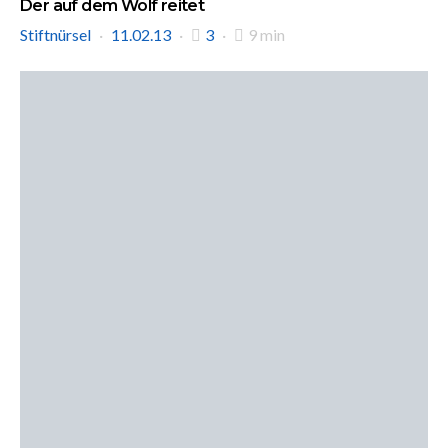
Der auf dem Wolf reitet
Stiftnürsel
11.02.13
3
9 min