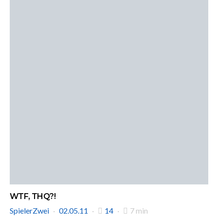
WTF, THQ?!
SpielerZwei
02.05.11
14
7 min