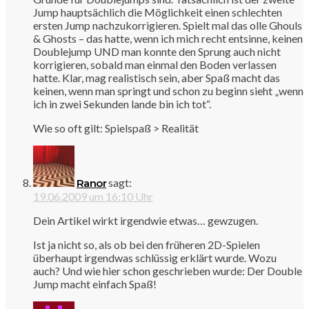
Jump hauptsächlich die Möglichkeit einen schlechten
ersten Jump nachzukorrigieren. Spielt mal das olle Ghouls
& Ghosts – das hatte, wenn ich mich recht entsinne, keinen
Doublejump UND man konnte den Sprung auch nicht
korrigieren, sobald man einmal den Boden verlassen
hatte. Klar, mag realistisch sein, aber Spaß macht das
keinen, wenn man springt und schon zu beginn sieht „wenn
ich in zwei Sekunden lande bin ich tot“.
Wie so oft gilt: Spielspaß > Realität
sagt:
Ranor
19.06.2009 um 16:10 Uhr
Dein Artikel wirkt irgendwie etwas… gewzugen.
Ist ja nicht so, als ob bei den früheren 2D-Spielen
überhaupt irgendwas schlüssig erklärt wurde. Wozu
auch? Und wie hier schon geschrieben wurde: Der Double
Jump macht einfach Spaß!