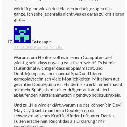
Wirkt irgendwie an den Haaren herbeigezogen das
ganze. Ich sehe jedenfalls nicht was es daran zu kritisieren
gibt…
sagt:
Tetz
21.06.2009 um 16:14 Uhr
Warum zum Henker soll es in einem Computerspiel
wichtig sein, dass etwas „realistisch“ wirkt? Es ist mir
tausendmal wichtiger dass es Spaß macht, und
Doublejumps machen nunmal Spaß und bieten
gameplaytechnisch viele Möglichkeiten. Mit einem gut
getimten Doublejump ein Hindernis zu erklimmen macht
mir mehr Spaß, als mit einer drögen, automatisiert
ablaufenden Kletteranimation irgendwo hochzukraxeln.
Und zu „Nie wird erklärt, warum sie das können“: in Devil
May Cry 3 sieht man beim Doublejump ein
schwarzmagisches Kraftfeld inder Luft unter Dantes
Füßen erscheinen. Reicht das als Erklärung? Mir
jedenfalls schon…