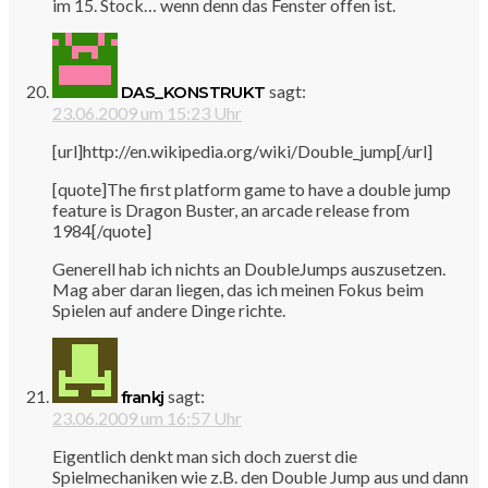
im 15. Stock… wenn denn das Fenster offen ist.
sagt:
DAS_KONSTRUKT
23.06.2009 um 15:23 Uhr
[url]http://en.wikipedia.org/wiki/Double_jump[/url]
[quote]The first platform game to have a double jump
feature is Dragon Buster, an arcade release from
1984[/quote]
Generell hab ich nichts an DoubleJumps auszusetzen.
Mag aber daran liegen, das ich meinen Fokus beim
Spielen auf andere Dinge richte.
sagt:
frankj
23.06.2009 um 16:57 Uhr
Eigentlich denkt man sich doch zuerst die
Spielmechaniken wie z.B. den Double Jump aus und dann