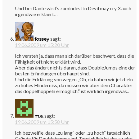
Und bei Dante wird’s zumindest in Devil may cry 3 auch
irgendwie erklaert…
sagt:
fossey
19.06.2009 um 15:20 Uhr
Ich versteh ja, dass man sich darüber beschwert, dass die
Fähigkeit oft nicht erklärt wird.
Aber das ändert nichts daran, dass DoubleJumps eine der
besten Erfindungen überhaupt sind.
Und die Erklärung von wegen „Oh, da haben wir jetzt ein
zu hohes Hinderniss, da müssen wir aber dem Charakter
das doppelhoppeln ermöglich.“ ist wirklich irgendwas…
sagt:
m.a.
19.06.2009 um 15:58 Uhr
Ich bezweifle, dass „zu lang“ oder „zu hoch“ tatsächlich
Gründe für Doublejumps sind. Tatsächlich ist der zweite