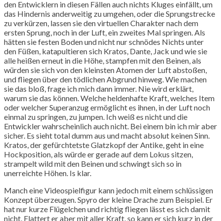
den Entwicklern in diesen Fällen auch nichts Kluges einfällt, um
das Hindernis anderweitig zu umgehen, oder die Sprungstrecke
zu verkürzen, lassen sie den virtuellen Charakter nach dem
ersten Sprung, noch in der Luft, ein zweites Mal springen. Als
hätten sie festen Boden und nicht nur schnödes Nichts unter
den Füßen, katapultieren sich Kratos, Dante, Jack und wie sie
alle heißen erneut in die Höhe, stampfen mit den Beinen, als
würden sie sich von den kleinsten Atomen der Luft abstoßen,
und fliegen über den tödlichen Abgrund hinweg. Wie machen
sie das bloß, frage ich mich dann immer. Nie wird erklärt,
warum sie das können. Welche heldenhafte Kraft, welches Item
oder welcher Superanzug ermöglicht es ihnen, in der Luft noch
einmal zu springen, zu jumpen. Ich weiß es nicht und die
Entwickler wahrscheinlich auch nicht. Bei einem bin ich mir aber
sicher. Es sieht total dumm aus und macht absolut keinen Sinn.
Kratos, der gefürchtetste Glatzkopf der Antike, geht in eine
Hockposition, als würde er gerade auf dem Lokus sitzen,
strampelt wild mit den Beinen und schwingt sich so in
unerreichte Höhen. Is klar.
Manch eine Videospielfigur kann jedoch mit einem schlüssigen
Konzept überzeugen. Spyro der kleine Drache zum Beispiel. Er
hat nur kurze Flügelchen und richtig fliegen lässt es sich damit
nicht. Flattert er aber mit aller Kraft, so kann er sich kurz in der