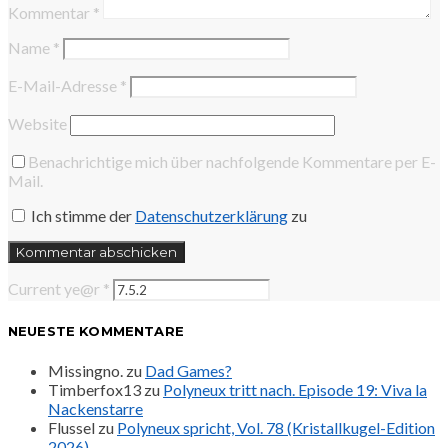
Kommentar
*
Name
*
E-Mail-Adresse
*
Website
Benachrichtige mich über nachfolgende Kommentare per E-
Mail.
Ich stimme der
Datenschutzerklärung
zu
Current ye@r
*
NEUESTE KOMMENTARE
Missingno.
zu
Dad Games?
Timberfox13
zu
Polyneux tritt nach. Episode 19: Viva la
Nackenstarre
Flussel
zu
Polyneux spricht, Vol. 78 (Kristallkugel-Edition
2026)