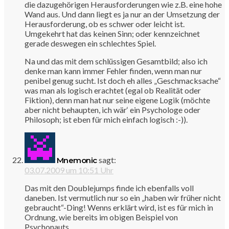
die dazugehörigen Herausforderungen wie z.B. eine hohe
Wand aus. Und dann liegt es ja nur an der Umsetzung der
Herausforderung, ob es schwer oder leicht ist.
Umgekehrt hat das keinen Sinn; oder kennzeichnet
gerade deswegen ein schlechtes Spiel.
Na und das mit dem schlüssigen Gesamtbild; also ich
denke man kann immer Fehler finden, wenn man nur
penibel genug sucht. Ist doch eh alles „Geschmacksache“
was man als logisch erachtet (egal ob Realität oder
Fiktion), denn man hat nur seine eigene Logik (möchte
aber nicht behaupten, ich wär‘ ein Psychologe oder
Philosoph; ist eben für mich einfach logisch :-)).
sagt:
Mnemonic
03.07.2009 um 10:51 Uhr
Das mit den Doublejumps finde ich ebenfalls voll
daneben. Ist vermutlich nur so ein „haben wir früher nicht
gebraucht“-Ding! Wenns erklärt wird, ist es für mich in
Ordnung, wie bereits im obigen Beispiel von
Psychonauts.