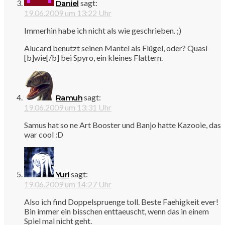
sagt:
Daniel
19.06.2009 um 13:22 Uhr
Immerhin habe ich nicht als wie geschrieben. ;)
Alucard benutzt seinen Mantel als Flügel, oder? Quasi
[b]wie[/b] bei Spyro, ein kleines Flattern.
sagt:
Ramuh
19.06.2009 um 13:31 Uhr
Samus hat so ne Art Booster und Banjo hatte Kazooie, das
war cool :D
sagt:
Yuri
19.06.2009 um 14:27 Uhr
Also ich find Doppelspruenge toll. Beste Faehigkeit ever!
Bin immer ein bisschen enttaeuscht, wenn das in einem
Spiel mal nicht geht.