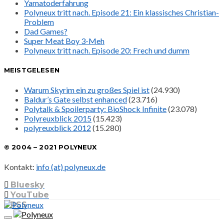
Yamatoderfahrung
Polyneux tritt nach. Episode 21: Ein klassisches Christian-
Problem
Dad Games?
Super Meat Boy 3-Meh
Polyneux tritt nach. Episode 20: Frech und dumm
MEISTGELESEN
Warum Skyrim ein zu großes Spiel ist
(24.930)
Baldur’s Gate selbst enhanced
(23.716)
Polytalk & Spoilerparty: BioShock Infinite
(23.078)
Polyreuxblick 2015
(15.423)
polyreuxblick 2012
(15.280)
© 2004 – 2021 POLYNEUX
Kontakt:
info (at) polyneux.de
Bluesky
YouTube
RSS