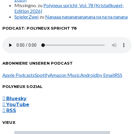
Missingno.
zu
Polyneux spricht, Vol. 78 (Kristallkugel-
Edition 2026)
SpielerZwei
zu
Nanaaa nanananananana na na na nanana
PODCAST: POLYNEUX SPRICHT 78
ABONNIERE UNSEREN PODCAST
Apple Podcasts
Spotify
Amazon Music
Android
by Email
RSS
POLYNEUX SOZIAL
Bluesky
YouTube
RSS
VIEUX