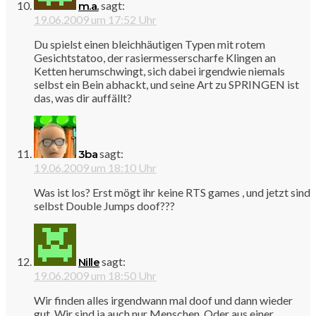
sagt:
m.a.
19.06.2009 um 17:52 Uhr
Du spielst einen bleichhäutigen Typen mit rotem
Gesichtstatoo, der rasiermesserscharfe Klingen an
Ketten herumschwingt, sich dabei irgendwie niemals
selbst ein Bein abhackt, und seine Art zu SPRINGEN ist
das, was dir auffällt?
sagt:
3ba
19.06.2009 um 18:10 Uhr
Was ist los? Erst mögt ihr keine RTS games , und jetzt sind
selbst Double Jumps doof???
sagt:
Nille
19.06.2009 um 18:50 Uhr
Wir finden alles irgendwann mal doof und dann wieder
gut. Wir sind ja auch nur Menschen. Oder aus einer