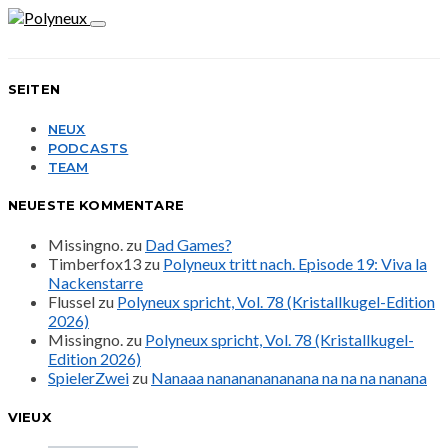
SEITEN
NEUX
PODCASTS
TEAM
NEUESTE KOMMENTARE
Missingno.
zu
Dad Games?
Timberfox13
zu
Polyneux tritt nach. Episode 19: Viva la
Nackenstarre
Flussel
zu
Polyneux spricht, Vol. 78 (Kristallkugel-Edition
2026)
Missingno.
zu
Polyneux spricht, Vol. 78 (Kristallkugel-
Edition 2026)
SpielerZwei
zu
Nanaaa nanananananana na na na nanana
VIEUX