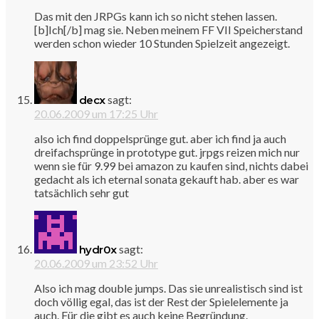
Das mit den JRPGs kann ich so nicht stehen lassen.
[b]Ich[/b] mag sie. Neben meinem FF VII Speicherstand
werden schon wieder 10 Stunden Spielzeit angezeigt.
sagt:
decx
20.06.2009 um 17:25 Uhr
also ich find doppelsprünge gut. aber ich find ja auch
dreifachsprünge in prototype gut. jrpgs reizen mich nur
wenn sie für 9.99 bei amazon zu kaufen sind, nichts dabei
gedacht als ich eternal sonata gekauft hab. aber es war
tatsächlich sehr gut
sagt:
hydr0x
20.06.2009 um 23:52 Uhr
Also ich mag double jumps. Das sie unrealistisch sind ist
doch völlig egal, das ist der Rest der Spielelemente ja
auch. Für die gibt es auch keine Begründung.