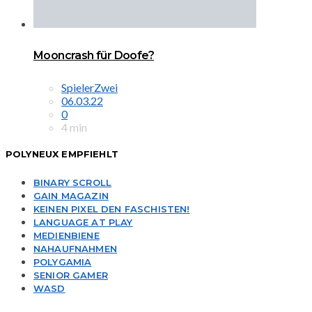
Mooncrash für Doofe?
SpielerZwei
06.03.22
0
4 min
POLYNEUX EMPFIEHLT
BINARY SCROLL
GAIN MAGAZIN
KEINEN PIXEL DEN FASCHISTEN!
LANGUAGE AT PLAY
MEDIENBIENE
NAHAUFNAHMEN
POLYGAMIA
SENIOR GAMER
WASD