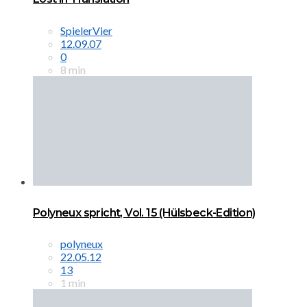
SpielerVier
12.09.07
0
8 min
Polyneux spricht, Vol. 15 (Hülsbeck-Edition)
polyneux
22.05.12
13
1 min