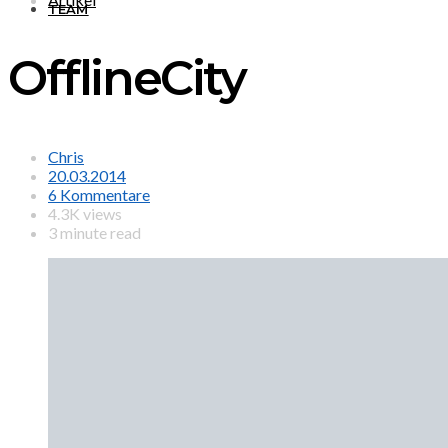
TEAM
OfflineCity
Chris
20.03.2014
6 Kommentare
4.3K views
3 minute read