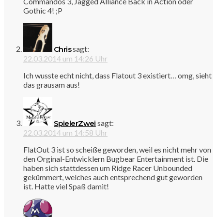
Commandos 3, Jagged Alliance Back in Action oder
Gothic 4! ;P
sagt:
Chris
22.03.2014 um 14:26 Uhr
Ich wusste echt nicht, dass Flatout 3 existiert… omg, sieht
das grausam aus!
sagt:
SpielerZwei
22.03.2014 um 14:58 Uhr
FlatOut 3 ist so scheiße geworden, weil es nicht mehr von
den Orginal-Entwicklern Bugbear Entertainment ist. Die
haben sich stattdessen um Ridge Racer Unbounded
gekümmert, welches auch entsprechend gut geworden
ist. Hatte viel Spaß damit!