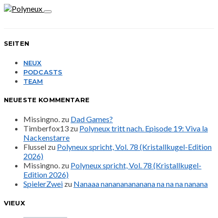
SEITEN
NEUX
PODCASTS
TEAM
NEUESTE KOMMENTARE
Missingno.
zu
Dad Games?
Timberfox13
zu
Polyneux tritt nach. Episode 19: Viva la
Nackenstarre
Flussel
zu
Polyneux spricht, Vol. 78 (Kristallkugel-Edition
2026)
Missingno.
zu
Polyneux spricht, Vol. 78 (Kristallkugel-
Edition 2026)
SpielerZwei
zu
Nanaaa nanananananana na na na nanana
VIEUX