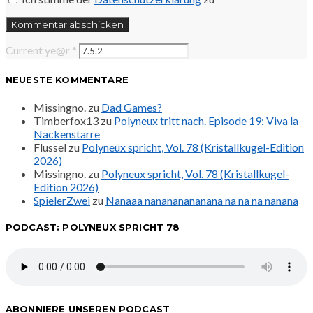
Current ye@r
*
NEUESTE KOMMENTARE
Missingno.
zu
Dad Games?
Timberfox13
zu
Polyneux tritt nach. Episode 19: Viva la
Nackenstarre
Flussel
zu
Polyneux spricht, Vol. 78 (Kristallkugel-Edition
2026)
Missingno.
zu
Polyneux spricht, Vol. 78 (Kristallkugel-
Edition 2026)
SpielerZwei
zu
Nanaaa nanananananana na na na nanana
PODCAST: POLYNEUX SPRICHT 78
ABONNIERE UNSEREN PODCAST