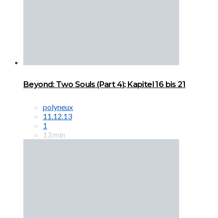
Beyond: Two Souls (Part 4); Kapitel 16 bis 21
polyneux
11.12.13
1
13 min