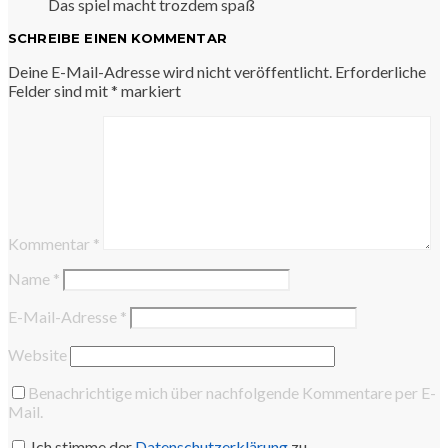
Das spiel macht trozdem spaß
SCHREIBE EINEN KOMMENTAR
Deine E-Mail-Adresse wird nicht veröffentlicht.
Erforderliche
Felder sind mit
*
markiert
Kommentar
*
Name
*
E-Mail-Adresse
*
Website
Benachrichtige mich über nachfolgende Kommentare per E-
Mail.
Ich stimme der
Datenschutzerklärung
zu