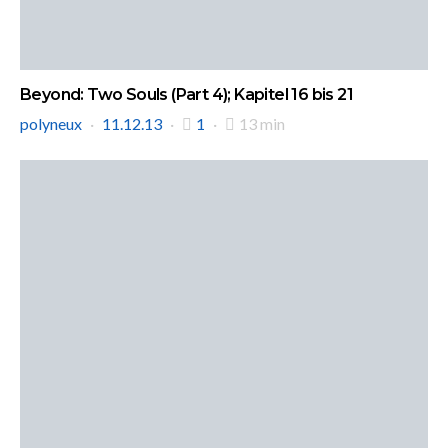
Beyond: Two Souls (Part 4); Kapitel 16 bis 21
polyneux
11.12.13
1
13 min