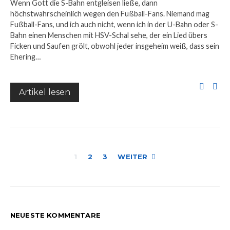
Wenn Gott die S-Bahn entgleisen ließe, dann
höchstwahrscheinlich wegen den Fußball-Fans. Niemand mag
Fußball-Fans, und ich auch nicht, wenn ich in der U-Bahn oder S-
Bahn einen Menschen mit HSV-Schal sehe, der ein Lied übers
Ficken und Saufen grölt, obwohl jeder insgeheim weiß, dass sein
Ehering…
Artikel lesen
Seitennummer
1
2
3
WEITER
der
Beiträge
NEUESTE KOMMENTARE